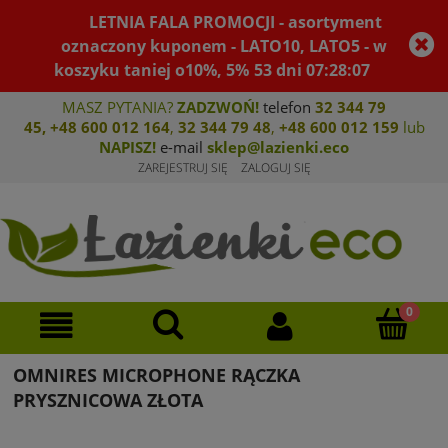
LETNIA FALA PROMOCJI - asortyment
oznaczony kuponem - LATO10, LATO5 - w
koszyku taniej o10%, 5%
53
dni
07
:
28
:
07
MASZ PYTANIA?
ZADZWOŃ!
telefon
32 344 79
45
,
+48 600 012 164
,
32 344 79 4
8
,
+4
8 600 012 159
lub
NAPISZ!
e-mail
sklep@lazienki.eco
ZAREJESTRUJ SIĘ
ZALOGUJ SIĘ
OMNIRES MICROPHONE RĄCZKA
PRYSZNICOWA ZŁOTA