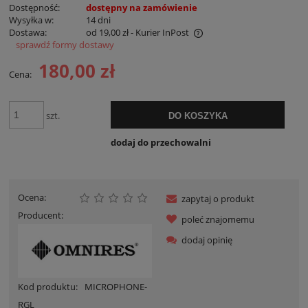
Dostępność:
dostępny na zamówienie
Wysyłka w:
14 dni
Dostawa:
od 19,00 zł
- Kurier InPost
sprawdź formy dostawy
Cena nie zawiera ewentualnych kosztów płatności
180,00 zł
Cena:
szt.
DO KOSZYKA
dodaj do przechowalni
Ocena:
zapytaj o produkt
Producent:
poleć znajomemu
dodaj opinię
Kod produktu:
MICROPHONE-
RGL