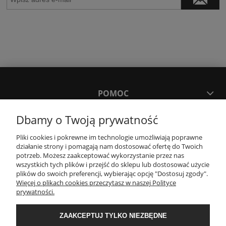
POMOC
Dbamy o Twoją prywatność
MOJE KONTO
Pliki cookies i pokrewne im technologie umożliwiają poprawne
działanie strony i pomagają nam dostosować ofertę do Twoich
PŁATNOŚCI I DOSTAWA
potrzeb. Możesz zaakceptować wykorzystanie przez nas
wszystkich tych plików i przejść do sklepu lub dostosować użycie
plików do swoich preferencji, wybierając opcję "Dostosuj zgody".
Więcej o plikach cookies przeczytasz w naszej Polityce
KONTAKT
prywatności.
Wyposażenie łazienek Łazienki.eco | Pawła 23, 41-708 Ruda Śląska | E-mail:
ZAAKCEPTUJ TYLKO NIEZBĘDNE
sklep@lazienki.eco | Tel.: 600 012 164 lub 600 012 159 | TGS Przemysław