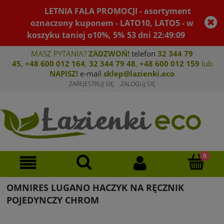
LETNIA FALA PROMOCJI - asortyment
oznaczony kuponem - LATO10, LATO5 - w
koszyku taniej o10%, 5%
53
dni
22
:
49
:
09
MASZ PYTANIA?
ZADZWOŃ!
telefon
32 344 79
45
,
+48 600 012 164
,
32 344 79 4
8
,
+4
8 600 012 159
lub
NAPISZ!
e-mail
sklep@lazienki.eco
ZAREJESTRUJ SIĘ
ZALOGUJ SIĘ
OMNIRES LUGANO HACZYK NA RĘCZNIK
POJEDYNCZY CHROM