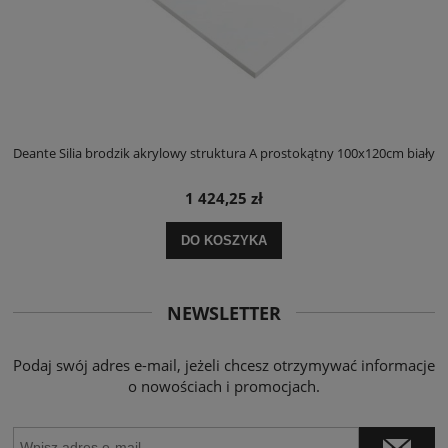
ły
Deante Silia brodzik akrylowy struktura A prostokątny 100x120cm biały
D
1 424,25 zł
DO KOSZYKA
NEWSLETTER
Podaj swój adres e-mail, jeżeli chcesz otrzymywać informacje
o nowościach i promocjach.