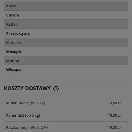
Kolor
Chrom
Kształt
Prostokątny
Materiał
Mosiądz
Montaż
Wisząca
KOSZTY DOSTAWY
CENA NIE ZAWIERA EWENTUALNYCH
KOSZTÓW PŁATNOŚCI
Kurier InPost
(do 5 kg)
19,00 zł
Kurier GLS
(do 5 kg)
19,00 zł
Paczkomaty InPost 24/7
19,00 zł