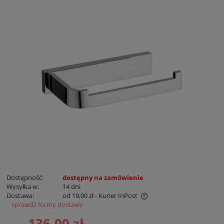
Dostępność:
dostępny na zamówienie
Wysyłka w:
14 dni
Dostawa:
od 19,00 zł
- Kurier InPost
sprawdź formy dostawy
Cena nie zawiera ewentualnych kosztów płatności
136,00 zł