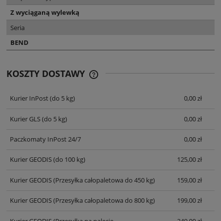
Z wyciąganą wylewką
Seria
BEND
KOSZTY DOSTAWY
CENA NIE ZAWIERA EWENTUALNYCH
KOSZTÓW PŁATNOŚCI
Kurier InPost
(do 5 kg)
0,00 zł
Kurier GLS
(do 5 kg)
0,00 zł
Paczkomaty InPost 24/7
0,00 zł
Kurier GEODIS
(do 100 kg)
125,00 zł
Kurier GEODIS
(Przesyłka całopaletowa do 450 kg)
159,00 zł
Kurier GEODIS
(Przesyłka całopaletowa do 800 kg)
199,00 zł
Kurier GEODIS
(Przesyłka na palecie
249,00 zł