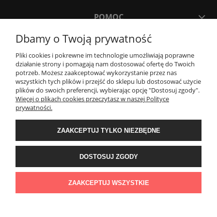
POMOC
Dbamy o Twoją prywatność
MOJE KONTO
Pliki cookies i pokrewne im technologie umożliwiają poprawne
działanie strony i pomagają nam dostosować ofertę do Twoich
potrzeb. Możesz zaakceptować wykorzystanie przez nas
PŁATNOŚCI I DOSTAWA
wszystkich tych plików i przejść do sklepu lub dostosować użycie
plików do swoich preferencji, wybierając opcję "Dostosuj zgody".
Więcej o plikach cookies przeczytasz w naszej Polityce
KONTAKT
prywatności.
ZAAKCEPTUJ TYLKO NIEZBĘDNE
Wyposażenie łazienek Łazienki.eco | Pawła 23, 41-708 Ruda Śląska | E-mail:
sklep@lazienki.eco | Tel.: 600 012 164 lub 600 012 159 | TGS Przemysław
Stoń | NIP: 6312213594 | REGON: 276403698
DOSTOSUJ ZGODY
ZAAKCEPTUJ WSZYSTKIE
POKAŻ PEŁNĄ WERSJĘ STRONY