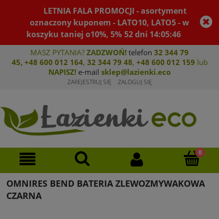
LETNIA FALA PROMOCJI - asortyment
oznaczony kuponem - LATO10, LATO5 - w
koszyku taniej o10%, 5%
52
dni
14
:
05
:
46
MASZ PYTANIA?
ZADZWOŃ!
telefon
32 344 79
45
,
+48 600 012 164
,
32 344 79 4
8
,
+4
8 600 012 159
lub
NAPISZ!
e-mail
sklep@lazienki.eco
ZAREJESTRUJ SIĘ
ZALOGUJ SIĘ
OMNIRES BEND BATERIA ZLEWOZMYWAKOWA
CZARNA