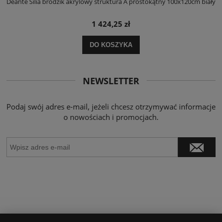
ły
Deante Silia brodzik akrylowy struktura A prostokątny 100x120cm biały
D
1 424,25 zł
DO KOSZYKA
NEWSLETTER
Podaj swój adres e-mail, jeżeli chcesz otrzymywać informacje
o nowościach i promocjach.