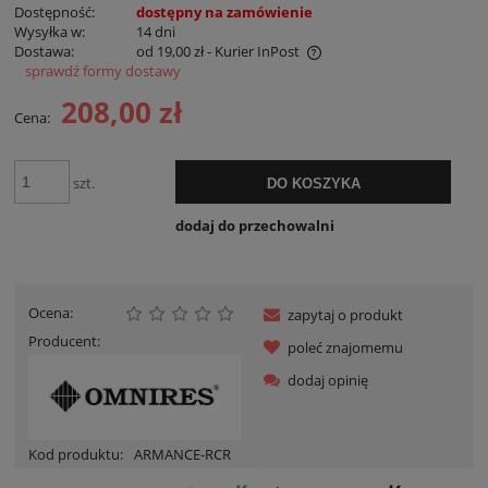
Dostępność:
dostępny na zamówienie
Wysyłka w:
14 dni
Dostawa:
od 19,00 zł
- Kurier InPost
sprawdź formy dostawy
Cena nie zawiera ewentualnych kosztów płatności
208,00 zł
Cena:
szt.
DO KOSZYKA
dodaj do przechowalni
Ocena:
zapytaj o produkt
Producent:
poleć znajomemu
dodaj opinię
Kod produktu:
ARMANCE-RCR