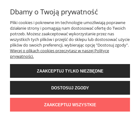
Dbamy o Twoją prywatność
MOJE KONTO
Pliki cookies i pokrewne im technologie umożliwiają poprawne
działanie strony i pomagają nam dostosować ofertę do Twoich
PŁATNOŚCI I DOSTAWA
potrzeb. Możesz zaakceptować wykorzystanie przez nas
wszystkich tych plików i przejść do sklepu lub dostosować użycie
plików do swoich preferencji, wybierając opcję "Dostosuj zgody".
Więcej o plikach cookies przeczytasz w naszej Polityce
KONTAKT
prywatności.
Wyposażenie łazienek Łazienki.eco | Pawła 23, 41-708 Ruda Śląska | E-mail:
ZAAKCEPTUJ TYLKO NIEZBĘDNE
sklep@lazienki.eco | Tel.: 600 012 164 lub 600 012 159 | TGS Przemysław
Stoń | NIP: 6312213594 | REGON: 276403698
DOSTOSUJ ZGODY
ZAAKCEPTUJ WSZYSTKIE
POKAŻ PEŁNĄ WERSJĘ STRONY
Sklep internetowy Shoper Premium