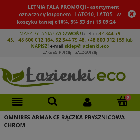
LETNIA FALA PROMOCJI - asortyment
oznaczony kuponem - LATO10, LATO5 - w
koszyku taniej o10%, 5%
53
dni
15
:
09
:
24
MASZ PYTANIA?
ZADZWOŃ!
telefon
32 344 79
45
,
+48 600 012 164
,
32 344 79 4
8
,
+4
8 600 012 159
lub
NAPISZ!
e-mail
sklep@lazienki.eco
ZAREJESTRUJ SIĘ
ZALOGUJ SIĘ
OMNIRES ARMANCE RĄCZKA PRYSZNICOWA
CHROM