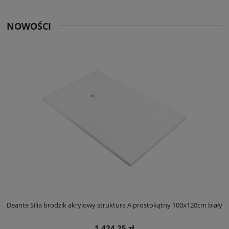
NOWOŚCI
ły
Deante Silia brodzik akrylowy struktura A prostokątny 100x120cm biały
D
1 424,25 zł