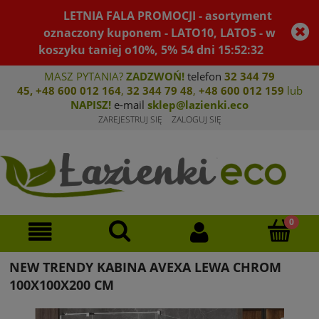
LETNIA FALA PROMOCJI - asortyment
oznaczony kuponem - LATO10, LATO5 - w
koszyku taniej o10%, 5%
54
dni
15
:
52
:
32
MASZ PYTANIA?
ZADZWOŃ!
telefon
32 344 79
45
,
+48 600 012 164
,
32 344 79 4
8
,
+4
8 600 012 159
lub
NAPISZ!
e-mail
sklep@lazienki.eco
ZAREJESTRUJ SIĘ
ZALOGUJ SIĘ
NEW TRENDY KABINA AVEXA LEWA CHROM
100X100X200 CM