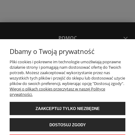
POMOC
Dbamy o Twoją prywatność
MOJE KONTO
Pliki cookies i pokrewne im technologie umożliwiają poprawne
działanie strony i pomagają nam dostosować ofertę do Twoich
potrzeb. Możesz zaakceptować wykorzystanie przez nas
PŁATNOŚCI I DOSTAWA
wszystkich tych plików i przejść do sklepu lub dostosować użycie
plików do swoich preferencji, wybierając opcję "Dostosuj zgody".
Więcej o plikach cookies przeczytasz w naszej Polityce
KONTAKT
prywatności.
ZAAKCEPTUJ TYLKO NIEZBĘDNE
Wyposażenie łazienek Łazienki.eco | Pawła 23, 41-708 Ruda Śląska | E-mail:
sklep@lazienki.eco | Tel.: 600 012 164 lub 600 012 159 | TGS Przemysław
Stoń | NIP: 6312213594 | REGON: 276403698
DOSTOSUJ ZGODY