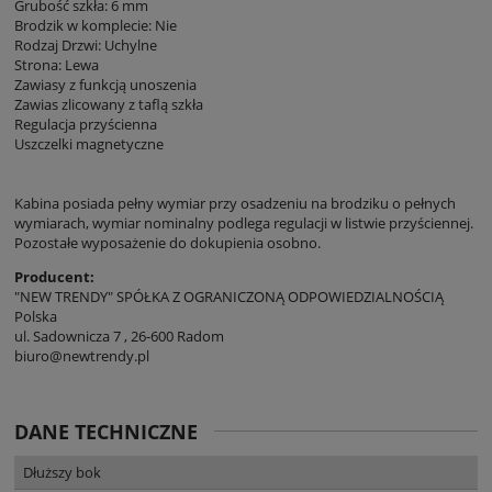
Grubość szkła: 6 mm
Brodzik w komplecie: Nie
Rodzaj Drzwi: Uchylne
Strona: Lewa
Zawiasy z funkcją unoszenia
Zawias zlicowany z taflą szkła
Regulacja przyścienna
Uszczelki magnetyczne
Kabina posiada pełny wymiar przy osadzeniu na brodziku o pełnych
wymiarach, wymiar nominalny podlega regulacji w listwie przyściennej.
Pozostałe wyposażenie do dokupienia osobno.
Producent:
"NEW TRENDY" SPÓŁKA Z OGRANICZONĄ ODPOWIEDZIALNOŚCIĄ
Polska
ul. Sadownicza 7 , 26-600 Radom
biuro@newtrendy.pl
DANE TECHNICZNE
Dłuższy bok