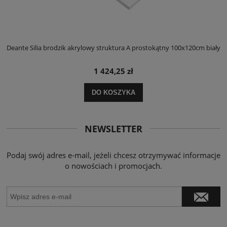
ły
Deante Silia brodzik akrylowy struktura A prostokątny 100x120cm biały
D
1 424,25 zł
DO KOSZYKA
NEWSLETTER
Podaj swój adres e-mail, jeżeli chcesz otrzymywać informacje
o nowościach i promocjach.