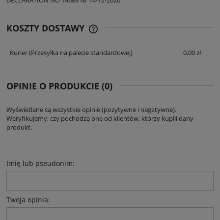
KOSZTY DOSTAWY
CENA NIE ZAWIERA EWENTUALNYCH
KOSZTÓW PŁATNOŚCI
Kurier
(Przesyłka na palecie standardowej)
0,00 zł
OPINIE O PRODUKCIE (0)
Wyświetlane są wszystkie opinie (pozytywne i negatywne).
Weryfikujemy, czy pochodzą one od klientów, którzy kupili dany
produkt.
Imię lub pseudonim:
Twoja opinia: