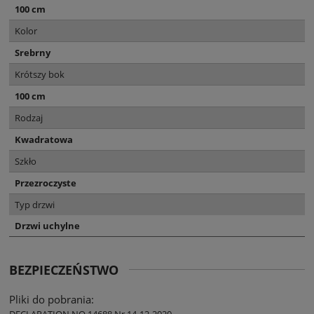
100 cm
Kolor
Srebrny
Krótszy bok
100 cm
Rodzaj
Kwadratowa
Szkło
Przezroczyste
Typ drzwi
Drzwi uchylne
BEZPIECZEŃSTWO
Pliki do pobrania:
DECLARATION NO 14688 Nr 14-12-2020