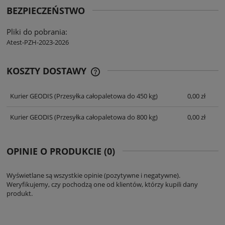
BEZPIECZEŃSTWO
Pliki do pobrania:
Atest-PZH-2023-2026
KOSZTY DOSTAWY
CENA NIE ZAWIERA EWENTUALNYCH
KOSZTÓW PŁATNOŚCI
Kurier GEODIS
(Przesyłka całopaletowa do 450 kg)
0,00 zł
Kurier GEODIS
(Przesyłka całopaletowa do 800 kg)
0,00 zł
OPINIE O PRODUKCIE (0)
Wyświetlane są wszystkie opinie (pozytywne i negatywne).
Weryfikujemy, czy pochodzą one od klientów, którzy kupili dany
produkt.