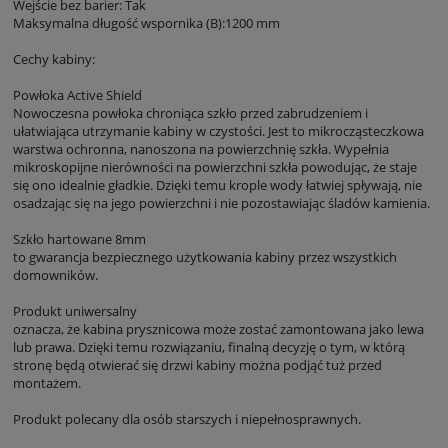
Wejście bez barier: Tak
Maksymalna długość wspornika (B):1200 mm
Cechy kabiny:
Powłoka Active Shield
Nowoczesna powłoka chroniąca szkło przed zabrudzeniem i
ułatwiająca utrzymanie kabiny w czystości. Jest to mikrocząsteczkowa
warstwa ochronna, nanoszona na powierzchnię szkła. Wypełnia
mikroskopijne nierówności na powierzchni szkła powodując, że staje
się ono idealnie gładkie. Dzięki temu krople wody łatwiej spływają, nie
osadzając się na jego powierzchni i nie pozostawiając śladów kamienia.
Szkło hartowane 8mm
to gwarancja bezpiecznego użytkowania kabiny przez wszystkich
domowników.
Produkt uniwersalny
oznacza, że kabina prysznicowa może zostać zamontowana jako lewa
lub prawa. Dzięki temu rozwiązaniu, finalną decyzję o tym, w którą
stronę będą otwierać się drzwi kabiny można podjąć tuż przed
montażem.
Produkt polecany dla osób starszych i niepełnosprawnych.