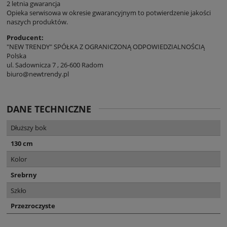
2 letnia gwarancja
Opieka serwisowa w okresie gwarancyjnym to potwierdzenie jakości
naszych produktów.
Producent:
"NEW TRENDY" SPÓŁKA Z OGRANICZONĄ ODPOWIEDZIALNOŚCIĄ
Polska
ul. Sadownicza 7 , 26-600 Radom
biuro@newtrendy.pl
DANE TECHNICZNE
Dłuższy bok
130 cm
Kolor
Srebrny
Szkło
Przezroczyste