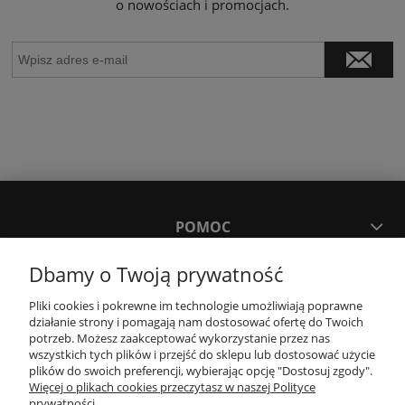
o nowościach i promocjach.
POMOC
Dbamy o Twoją prywatność
MOJE KONTO
Pliki cookies i pokrewne im technologie umożliwiają poprawne
działanie strony i pomagają nam dostosować ofertę do Twoich
PŁATNOŚCI I DOSTAWA
potrzeb. Możesz zaakceptować wykorzystanie przez nas
wszystkich tych plików i przejść do sklepu lub dostosować użycie
plików do swoich preferencji, wybierając opcję "Dostosuj zgody".
Więcej o plikach cookies przeczytasz w naszej Polityce
KONTAKT
prywatności.