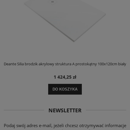
ły
Deante Silia brodzik akrylowy struktura A prostokątny 100x120cm biały
D
1 424,25 zł
DO KOSZYKA
NEWSLETTER
Podaj swój adres e-mail, jeżeli chcesz otrzymywać informacje