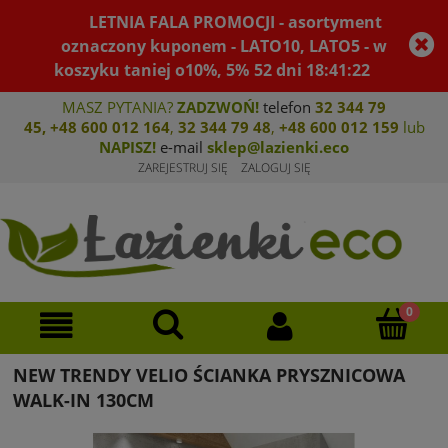
LETNIA FALA PROMOCJI - asortyment
oznaczony kuponem - LATO10, LATO5 - w
koszyku taniej o10%, 5%
52
dni
18
:
41
:
22
MASZ PYTANIA?
ZADZWOŃ!
telefon
32 344 79
45
,
+48 600 012 164
,
32 344 79 4
8
,
+4
8 600 012 159
lub
NAPISZ!
e-mail
sklep@lazienki.eco
ZAREJESTRUJ SIĘ
ZALOGUJ SIĘ
NEW TRENDY VELIO ŚCIANKA PRYSZNICOWA
WALK-IN 130CM