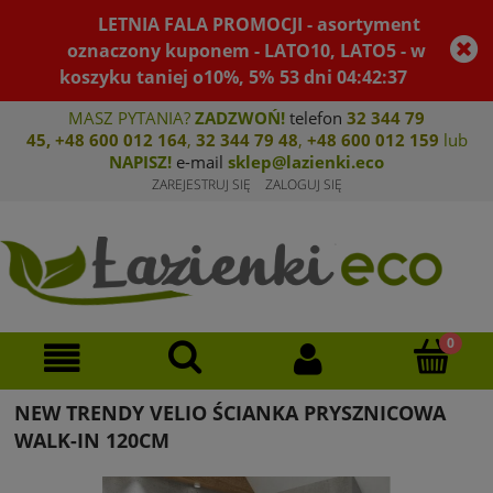
LETNIA FALA PROMOCJI - asortyment
oznaczony kuponem - LATO10, LATO5 - w
koszyku taniej o10%, 5%
53
dni
04
:
42
:
37
MASZ PYTANIA?
ZADZWOŃ!
telefon
32 344 79
45
,
+48 600 012 164
,
32 344 79 4
8
,
+4
8 600 012 159
lub
NAPISZ!
e-mail
sklep@lazienki.eco
ZAREJESTRUJ SIĘ
ZALOGUJ SIĘ
NEW TRENDY VELIO ŚCIANKA PRYSZNICOWA
WALK-IN 120CM