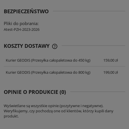
BEZPIECZEŃSTWO
Pliki do pobrania:
Atest-PZH-2023-2026
KOSZTY DOSTAWY
CENA NIE ZAWIERA EWENTUALNYCH
KOSZTÓW PŁATNOŚCI
Kurier GEODIS
(Przesyłka całopaletowa do 450 kg)
159,00 zł
Kurier GEODIS
(Przesyłka całopaletowa do 800 kg)
199,00 zł
OPINIE O PRODUKCIE (0)
Wyświetlane są wszystkie opinie (pozytywne i negatywne).
Weryfikujemy, czy pochodzą one od klientów, którzy kupili dany
produkt.