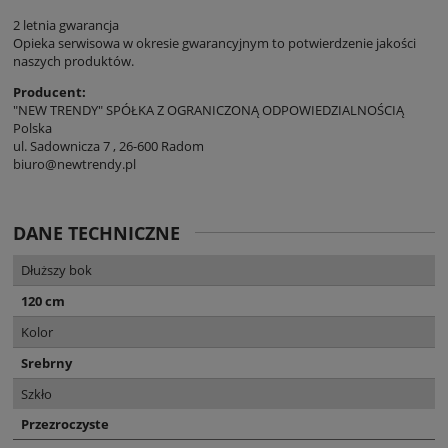
2 letnia gwarancja
Opieka serwisowa w okresie gwarancyjnym to potwierdzenie jakości
naszych produktów.
Producent:
"NEW TRENDY" SPÓŁKA Z OGRANICZONĄ ODPOWIEDZIALNOŚCIĄ
Polska
ul. Sadownicza 7 , 26-600 Radom
biuro@newtrendy.pl
DANE TECHNICZNE
Dłuższy bok
120 cm
Kolor
Srebrny
Szkło
Przezroczyste