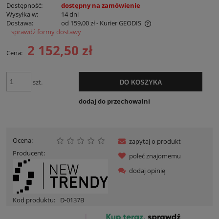
Dostępność:
dostępny na zamówienie
Wysyłka w:
14 dni
Dostawa:
od 159,00 zł
- Kurier GEODIS
sprawdź formy dostawy
Cena nie zawiera ewentualnych kosztów płatności
2 152,50 zł
Cena:
szt.
DO KOSZYKA
dodaj do przechowalni
Ocena:
zapytaj o produkt
Producent:
poleć znajomemu
dodaj opinię
Kod produktu:
D-0137B