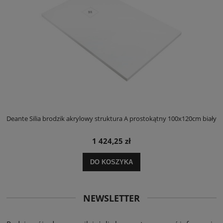
ły
Deante Silia brodzik akrylowy struktura A prostokątny 100x120cm biały
D
1 424,25 zł
DO KOSZYKA
NEWSLETTER