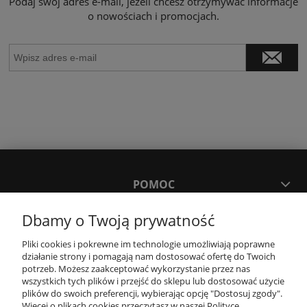
Podaj swój adres e-mail, jeżeli chcesz otrzymywać informacje
o nowościach i promocjach.
POMOC
Dbamy o Twoją prywatność
MOJE KONTO
Pliki cookies i pokrewne im technologie umożliwiają poprawne
działanie strony i pomagają nam dostosować ofertę do Twoich
PŁATNOŚCI I DOSTAWA
potrzeb. Możesz zaakceptować wykorzystanie przez nas
wszystkich tych plików i przejść do sklepu lub dostosować użycie
plików do swoich preferencji, wybierając opcję "Dostosuj zgody".
Więcej o plikach cookies przeczytasz w naszej Polityce