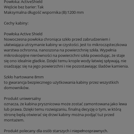
Powłoka: ActiveShield
Wejście bez barier: Tak
Maksymalna długość wspornika (B):1200 mm
Cechy kabiny:
Powłoka Active Shield
Nowoczesna powłoka chroniąca szkło przed zabrudzeniem i
ułatwiająca utrzymanie kabiny w czystości. Jest to mikrocząsteczkowa
warstwa ochronna, nanoszona na powierzchnię szkła. Wypełnia
mikroskopijne nierówności na powierzchni szkła powodując, że staje
się ono idealnie gładkie. Dzięki temu krople wody łatwiej spływają, nie
osadzając się na jego powierzchni i nie pozostawiając śladów kamienia.
Szkło hartowane 8mm
to gwarancja bezpiecznego użytkowania kabiny przez wszystkich
domowników.
Produkt uniwersalny
oznacza, że kabina prysznicowa może zostać zamontowana jako lewa
lub prawa. Dzięki temu rozwiązaniu, finalną decyzję o tym, w którą
stronę będą otwierać się drzwi kabiny można podjąć tuż przed
montażem.
Produkt polecany dla osób starszych i niepełnosprawnych.