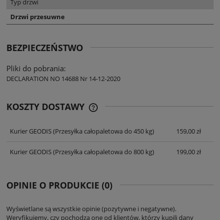
Typ drzwi
Drzwi przesuwne
BEZPIECZEŃSTWO
Pliki do pobrania:
DECLARATION NO 14688 Nr 14-12-2020
KOSZTY DOSTAWY
CENA NIE ZAWIERA EWENTUALNYCH
KOSZTÓW PŁATNOŚCI
Kurier GEODIS
(Przesyłka całopaletowa do 450 kg)
159,00 zł
Kurier GEODIS
(Przesyłka całopaletowa do 800 kg)
199,00 zł
OPINIE O PRODUKCIE (0)
Wyświetlane są wszystkie opinie (pozytywne i negatywne).
Weryfikujemy, czy pochodzą one od klientów, którzy kupili dany