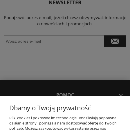
NEWSLETTER
Podaj swój adres e-mail, jeżeli chcesz otrzymywać informacje
o nowościach i promocjach.
POMOC
Dbamy o Twoją prywatność
MOJE KONTO
Pliki cookies i pokrewne im technologie umożliwiają poprawne
działanie strony i pomagają nam dostosować ofertę do Twoich
potrzeb. Możesz zaakceptować wykorzystanie przez nas