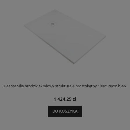
ły
Deante Silia brodzik akrylowy struktura A prostokątny 100x120cm biały
D
1 424,25 zł
DO KOSZYKA