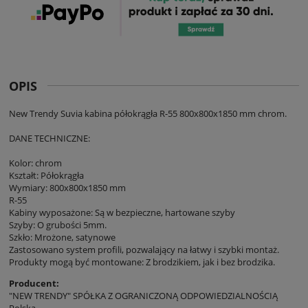
OPIS
New Trendy Suvia kabina półokrągła R-55 800x800x1850 mm chrom.
DANE TECHNICZNE:
Kolor: chrom
Kształt: Półokrągła
Wymiary: 800x800x1850 mm
R-55
Kabiny wyposażone: Są w bezpieczne, hartowane szyby
Szyby: O grubości 5mm.
Szkło: Mrożone, satynowe
Zastosowano system profili, pozwalający na łatwy i szybki montaż.
Produkty mogą być montowane: Z brodzikiem, jak i bez brodzika.
Producent:
"NEW TRENDY" SPÓŁKA Z OGRANICZONĄ ODPOWIEDZIALNOŚCIĄ
Polska