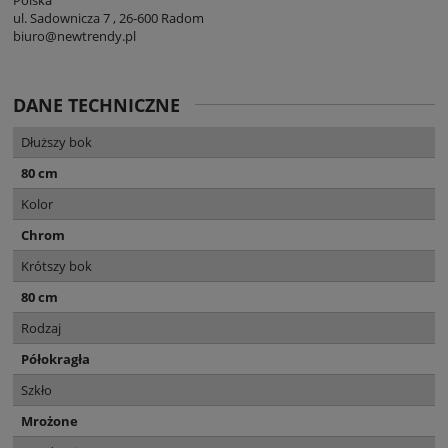
ul. Sadownicza 7 , 26-600 Radom
biuro@newtrendy.pl
DANE TECHNICZNE
Dłuższy bok
80 cm
Kolor
Chrom
Krótszy bok
80 cm
Rodzaj
Półokragła
Szkło
Mrożone