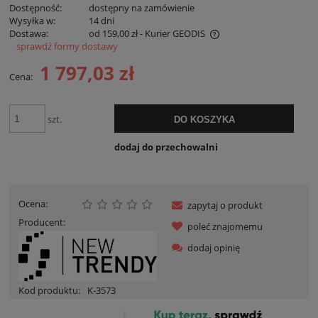
Dostępność:
dostępny na zamówienie
Wysyłka w:
14 dni
Dostawa:
od 159,00 zł
- Kurier GEODIS
sprawdź formy dostawy
Cena nie zawiera ewentualnych kosztów płatności
1 797,03 zł
Cena:
szt.
DO KOSZYKA
dodaj do przechowalni
Ocena:
zapytaj o produkt
Producent:
poleć znajomemu
dodaj opinię
Kod produktu:
K-3573