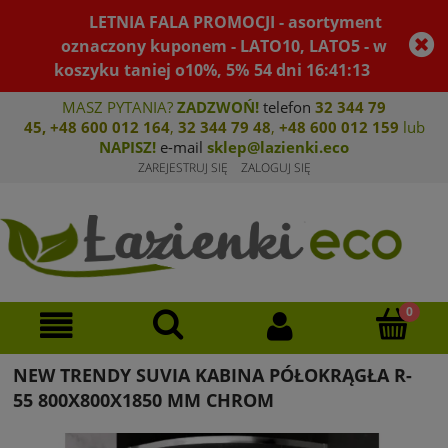
LETNIA FALA PROMOCJI - asortyment
oznaczony kuponem - LATO10, LATO5 - w
koszyku taniej o10%, 5%
54
dni
16
:
41
:
12
MASZ PYTANIA?
ZADZWOŃ!
telefon
32 344 79
45
,
+48 600 012 164
,
32 344 79 4
8
,
+4
8 600 012 159
lub
NAPISZ!
e-mail
sklep@lazienki.eco
ZAREJESTRUJ SIĘ
ZALOGUJ SIĘ
NEW TRENDY SUVIA KABINA PÓŁOKRĄGŁA R-
55 800X800X1850 MM CHROM