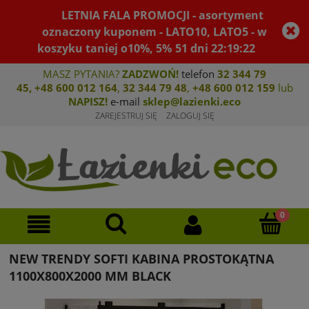
LETNIA FALA PROMOCJI - asortyment
oznaczony kuponem - LATO10, LATO5 - w
koszyku taniej o10%, 5%
51
dni
22
:
19
:
22
MASZ PYTANIA?
ZADZWOŃ!
telefon
32 344 79
45
,
+48 600 012 164
,
32 344 79 4
8
,
+4
8 600 012 159
lub
NAPISZ!
e-mail
sklep@lazienki.eco
ZAREJESTRUJ SIĘ
ZALOGUJ SIĘ
NEW TRENDY SOFTI KABINA PROSTOKĄTNA
1100X800X2000 MM BLACK