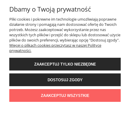
Dbamy o Twoją prywatność
MOJE KONTO
Pliki cookies i pokrewne im technologie umożliwiają poprawne
działanie strony i pomagają nam dostosować ofertę do Twoich
potrzeb. Możesz zaakceptować wykorzystanie przez nas
PŁATNOŚCI I DOSTAWA
wszystkich tych plików i przejść do sklepu lub dostosować użycie
plików do swoich preferencji, wybierając opcję "Dostosuj zgody".
Więcej o plikach cookies przeczytasz w naszej Polityce
KONTAKT
prywatności.
ZAAKCEPTUJ TYLKO NIEZBĘDNE
Wyposażenie łazienek Łazienki.eco | Pawła 23, 41-708 Ruda Śląska | E-mail:
sklep@lazienki.eco | Tel.: 600 012 164 lub 600 012 159 | TGS Przemysław
Stoń | NIP: 6312213594 | REGON: 276403698
DOSTOSUJ ZGODY
ZAAKCEPTUJ WSZYSTKIE
POKAŻ PEŁNĄ WERSJĘ STRONY
Sklep internetowy Shoper Premium