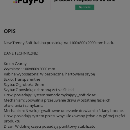
OPIS
New Trendy Softi kabina prostokątna 1100x800x2000 mm black.
DANE TECHNICZNE:
Kolor: Czarny
Wymiary: 1100x800x2000 mm
Kabina wyposażona: W bezpieczną, hartowaną szybę
Szkło: Transparentne
Szyba: O grubości 8mm
Szyba: Z powłoką ochronną Active Shield
Drzwi posiadają: System samodomykający „soft close”
Mechanizm: Spowalnia przesuwanie drzwi w ostatniej fazie ich
otwierania i zamykania
Mechanizm: Niweluje gwałtowne uderzanie drzwiami o ściany boczne.
Drzwi posiadają system przesuwny: Ulokowany jedynie w górnej części
produktu
Drzwi: W dolnej części posiadają punktowy stabilizator