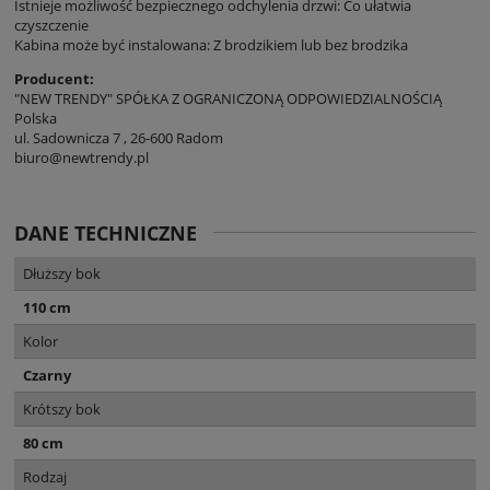
Istnieje możliwość bezpiecznego odchylenia drzwi: Co ułatwia
czyszczenie
Kabina może być instalowana: Z brodzikiem lub bez brodzika
Producent:
"NEW TRENDY" SPÓŁKA Z OGRANICZONĄ ODPOWIEDZIALNOŚCIĄ
Polska
ul. Sadownicza 7 , 26-600 Radom
biuro@newtrendy.pl
DANE TECHNICZNE
Dłuższy bok
110 cm
Kolor
Czarny
Krótszy bok
80 cm
Rodzaj