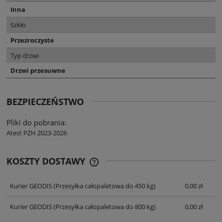
Inna
Szkło
Przezroczyste
Typ drzwi
Drzwi przesuwne
BEZPIECZEŃSTWO
Pliki do pobrania:
Atest PZH 2023-2026
KOSZTY DOSTAWY
CENA NIE ZAWIERA EWENTUALNYCH
KOSZTÓW PŁATNOŚCI
Kurier GEODIS
(Przesyłka całopaletowa do 450 kg)
0,00 zł
Kurier GEODIS
(Przesyłka całopaletowa do 800 kg)
0,00 zł