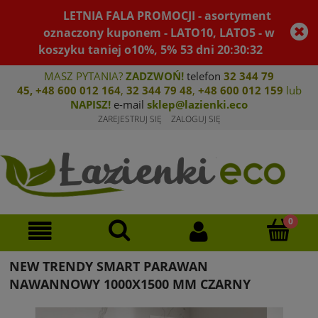
LETNIA FALA PROMOCJI - asortyment
oznaczony kuponem - LATO10, LATO5 - w
koszyku taniej o10%, 5%
53
dni
20
:
30
:
32
MASZ PYTANIA?
ZADZWOŃ!
telefon
32 344 79
45
,
+48 600 012 164
,
32 344 79 4
8
,
+4
8 600 012 159
lub
NAPISZ!
e-mail
sklep@lazienki.eco
ZAREJESTRUJ SIĘ
ZALOGUJ SIĘ
NEW TRENDY SMART PARAWAN
NAWANNOWY 1000X1500 MM CZARNY