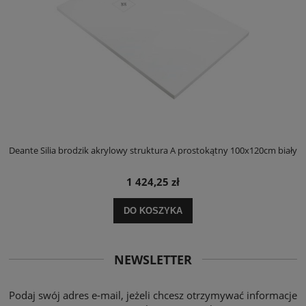
ły
Deante Silia brodzik akrylowy struktura A prostokątny 100x120cm biały
D
1 424,25 zł
DO KOSZYKA
NEWSLETTER
Podaj swój adres e-mail, jeżeli chcesz otrzymywać informacje