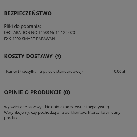
BEZPIECZEŃSTWO
Pliki do pobrania:
DECLARATION NO 14688 Nr 14-12-2020
EXK-4200-SMART-PARAWAN
KOSZTY DOSTAWY
CENA NIE ZAWIERA EWENTUALNYCH
KOSZTÓW PŁATNOŚCI
Kurier
(Przesyłka na palecie standardowej)
0,00 zł
OPINIE O PRODUKCIE (0)
Wyświetlane są wszystkie opinie (pozytywne i negatywne).
Weryfikujemy, czy pochodzą one od klientów, którzy kupili dany
produkt.