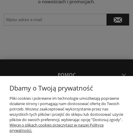
o nowościach i promocjach.
POMOC
Dbamy o Twoją prywatność
MOJE KONTO
Pliki cookies i pokrewne im technologie umożliwiają poprawne
działanie strony i pomagają nam dostosować ofertę do Twoich
potrzeb. Możesz zaakceptować wykorzystanie przez nas
PŁATNOŚCI I DOSTAWA
wszystkich tych plików i przejść do sklepu lub dostosować użycie
plików do swoich preferencji, wybierając opcję "Dostosuj zgody".
Więcej o plikach cookies przeczytasz w naszej Polityce
KONTAKT
prywatności.