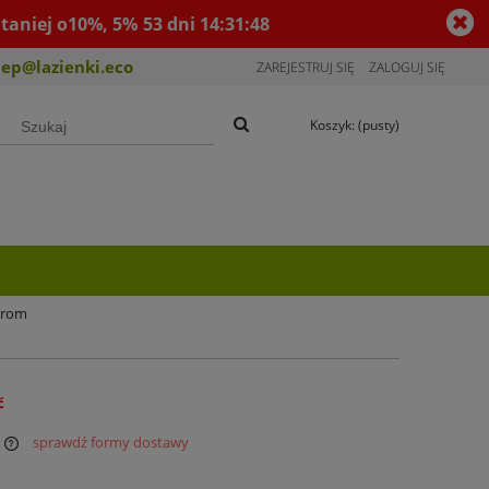
taniej o10%, 5%
53
dni
14
:
31
:
47
lep@lazienki.eco
ZAREJESTRUJ SIĘ
ZALOGUJ SIĘ
Koszyk:
(pusty)
hrom
ć
sprawdź formy dostawy