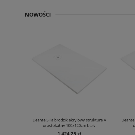
NOWOŚCI
truktura A
Deante Silia brodzik akrylowy struktura A
Deante 
ały
prostokątny 100x120cm biały
p
1 424,25 zł