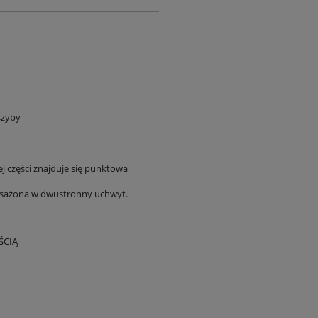
szyby
j części znajduje się punktowa
osażona w dwustronny uchwyt.
ŚCIĄ