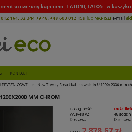
yment oznaczony kuponem - LATO10, LATO5 - w koszyku 
 012 164
,
32 344 79 4
8
,
+4
8 600 012 159
lub
NAPISZ!
e-mail
sk
G
KONTAKT
»
I PRYSZNICOWE
New Trendy Smart kabina walk-in U 1200x2000 mm c
 1200X2000 MM CHROM
Dostępność:
Duża iloś
Wysyłka w:
48 godzin
Dostawa:
Darmowa
2 878,67 zł