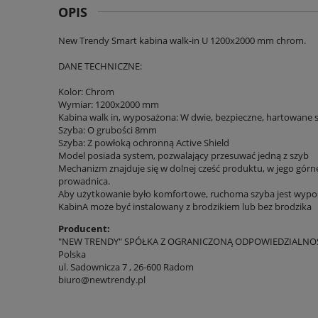
OPIS
New Trendy Smart kabina walk-in U 1200x2000 mm chrom.
DANE TECHNICZNE:
Kolor: Chrom
Wymiar: 1200x2000 mm
Kabina walk in, wyposażona: W dwie, bezpieczne, hartowane 
Szyba: O grubości 8mm
Szyba: Z powłoką ochronną Active Shield
Model posiada system, pozwalający przesuwać jedną z szyb
Mechanizm znajduje się w dolnej cześć produktu, w jego górne
prowadnica.
Aby użytkowanie było komfortowe, ruchoma szyba jest wyp
KabinA może być instalowany z brodzikiem lub bez brodzika
Producent:
"NEW TRENDY" SPÓŁKA Z OGRANICZONĄ ODPOWIEDZIALNO
Polska
ul. Sadownicza 7 , 26-600 Radom
biuro@newtrendy.pl