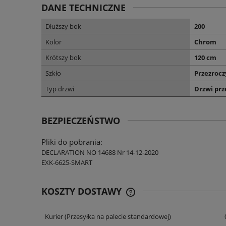
DANE TECHNICZNE
Dłuższy bok
200
Kolor
Chrom
Krótszy bok
120 cm
Szkło
Przezrocz
Typ drzwi
Drzwi pr
BEZPIECZEŃSTWO
Pliki do pobrania:
DECLARATION NO 14688 Nr 14-12-2020
EXK-6625-SMART
KOSZTY DOSTAWY
Kurier
(Przesyłka na palecie standardowej)
CENA NIE ZAWIERA EWENT