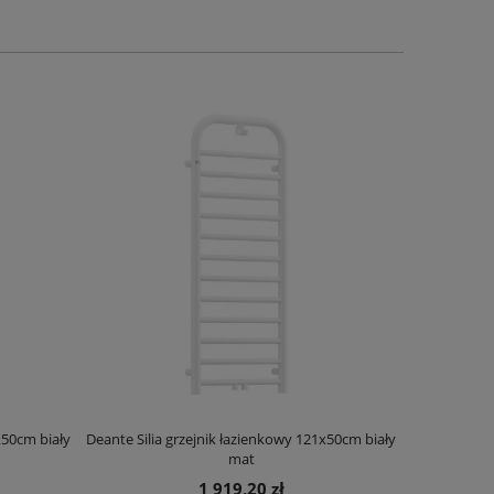
x50cm biały
Deante Silia grzejnik łazienkowy 121x50cm biały
Deante Ora
mat
1 919,20 zł