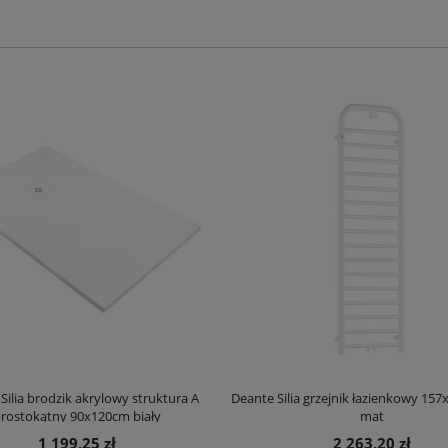
Silia brodzik akrylowy struktura A
Deante Silia grzejnik łazienkowy 157
rostokątny 90x120cm biały
mat
1 199,25 zł
2 263,20 zł