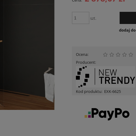
Cena:
Cena nie zawiera ewentualnych kosztów
płatności
szt.
dodaj d
Ocena:
Producent:
Kod produktu:
EXK-6625