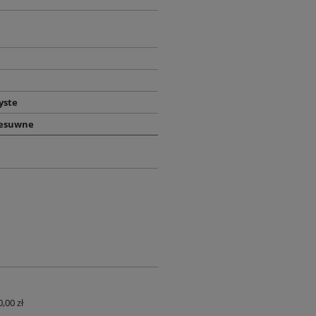
yste
zesuwne
0,00 zł
UALNYCH