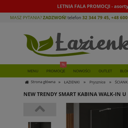
LETNIA FALA PROMOCJI - asort
MASZ PYTANIA?
ZADZWOŃ!
telefon
32 344 79 45
,
+48 600
MENU
PROMOCJE
NOWOŚCI
OUTLET
BLO
»
»
»
Strona główna
ŁAZIENKI
Prysznice
ŚCIANK
NEW TRENDY SMART KABINA WALK-IN U