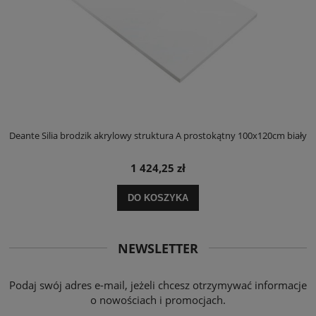
ły
Deante Silia brodzik akrylowy struktura A prostokątny 100x120cm biały
D
1 424,25 zł
DO KOSZYKA
NEWSLETTER
Podaj swój adres e-mail, jeżeli chcesz otrzymywać informacje
o nowościach i promocjach.