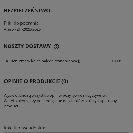
BEZPIECZEŃSTWO
Pliki do pobrania:
Atest-PZH-2023-2026
KOSZTY DOSTAWY
CENA NIE ZAWIERA EWENTUALNYCH
KOSZTÓW PŁATNOŚCI
Kurier
(Przesyłka na palecie standardowej)
0,00 zł
OPINIE O PRODUKCIE (0)
Wyświetlane są wszystkie opinie (pozytywne i negatywne).
Weryfikujemy, czy pochodzą one od klientów, którzy kupili dany
produkt.
Imię lub pseudonim: