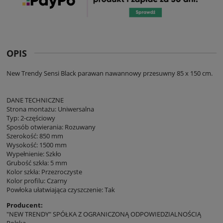
OPIS
New Trendy Sensi Black parawan nawannowy przesuwny 85 x 150 cm.
DANE TECHNICZNE
Strona montażu: Uniwersalna
Typ: 2-częściowy
Sposób otwierania: Rozuwany
Szerokość: 850 mm
Wysokość: 1500 mm
Wypełnienie: Szkło
Grubość szkła: 5 mm
Kolor szkła: Przezroczyste
Kolor profilu: Czarny
Powłoka ułatwiająca czyszczenie: Tak
Producent:
"NEW TRENDY" SPÓŁKA Z OGRANICZONĄ ODPOWIEDZIALNOŚCIĄ
Polska