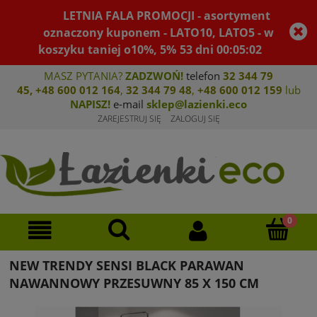
LETNIA FALA PROMOCJI - asortyment
oznaczony kuponem - LATO10, LATO5 - w
koszyku taniej o10%, 5%
53
dni
00
:
05
:
02
MASZ PYTANIA?
ZADZWOŃ!
telefon
32 344 79
45
,
+48 600 012 164
,
32 344 79 4
8
,
+4
8 600 012 159
lub
NAPISZ!
e-mail
sklep@lazienki.eco
ZAREJESTRUJ SIĘ
ZALOGUJ SIĘ
NEW TRENDY SENSI BLACK PARAWAN
NAWANNOWY PRZESUWNY 85 X 150 CM