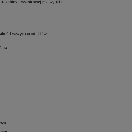
ż kabiny prysznicowej jest szybki i
jakości naszych produktów.
ŚCIĄ
owa
yste