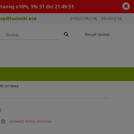
taniej o10%, 5%
51
dni
21
:
49
:
50
lep@lazienki.eco
ZAREJESTRUJ SIĘ
ZALOGUJ SIĘ
Koszyk:
(pusty)
90 cm lewa
ć
sprawdź formy dostawy