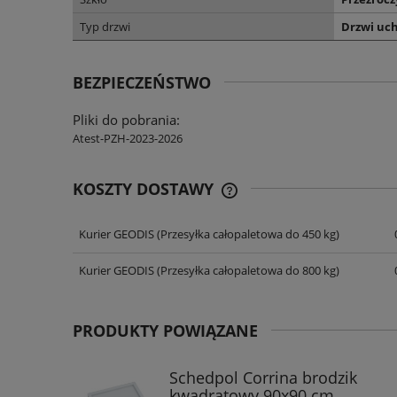
Typ drzwi
Drzwi uc
BEZPIECZEŃSTWO
Pliki do pobrania:
Atest-PZH-2023-2026
KOSZTY DOSTAWY
Kurier GEODIS
(Przesyłka całopaletowa do 450 kg)
CENA NIE ZAWIERA EWENT
KOSZTÓW PŁATNOŚCI
Kurier GEODIS
(Przesyłka całopaletowa do 800 kg)
PRODUKTY POWIĄZANE
Schedpol Corrina brodzik
kwadratowy 90x90 cm