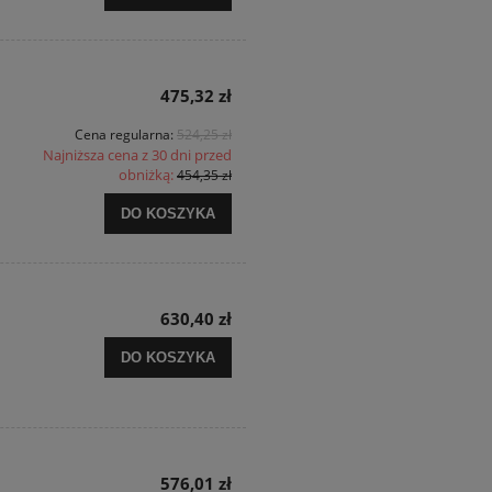
475,32 zł
Cena regularna:
524,25 zł
Najniższa cena z 30 dni przed
obniżką:
454,35 zł
DO KOSZYKA
630,40 zł
DO KOSZYKA
576,01 zł