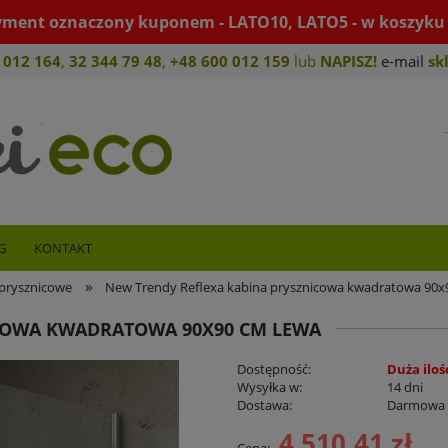
yment oznaczony kuponem - LATO10, LATO5 - w koszyku 
 012 164
,
32 344 79 4
8
,
+4
8 600 012 159
lub
NAPISZ!
e-mail
sk
G
KONTAKT
»
prysznicowe
New Trendy Reflexa kabina prysznicowa kwadratowa 90x
COWA KWADRATOWA 90X90 CM LEWA
Dostępność:
Duża iloś
Wysyłka w:
14 dni
Dostawa:
Darmowa
4 510,41 zł