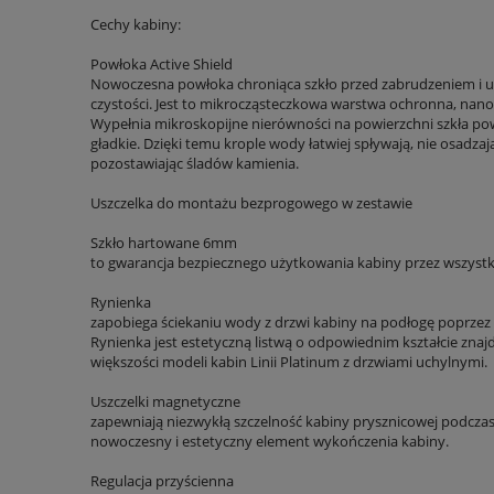
Cechy kabiny:
Powłoka Active Shield
Nowoczesna powłoka chroniąca szkło przed zabrudzeniem i u
czystości. Jest to mikrocząsteczkowa warstwa ochronna, nano
Wypełnia mikroskopijne nierówności na powierzchni szkła powo
gładkie. Dzięki temu krople wody łatwiej spływają, nie osadzają
pozostawiając śladów kamienia.
Uszczelka do montażu bezprogowego w zestawie
Szkło hartowane 6mm
to gwarancja bezpiecznego użytkowania kabiny przez wszys
Rynienka
zapobiega ściekaniu wody z drzwi kabiny na podłogę poprzez 
Rynienka jest estetyczną listwą o odpowiednim kształcie znajd
większości modeli kabin Linii Platinum z drzwiami uchylnymi.
Uszczelki magnetyczne
zapewniają niezwykłą szczelność kabiny prysznicowej podczas
nowoczesny i estetyczny element wykończenia kabiny.
Regulacja przyścienna