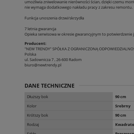
umożliwia zniwelowanie nierówności ścian, dzięki czemu monta
nie wymaga dodatkowego nakładu pracy z zakresu remontu.
Funkcja unoszenia drzwi/skrzydła
7 letnia gwarancja
Opieka serwisowa w okresie gwarancyjnym to potwierdzenie 
Producent:
"NEW TRENDY" SPÓŁKA Z OGRANICZONĄ ODPOWIEDZIALNO
Polska
ul. Sadownicza 7 , 26-600 Radom
biuro@newtrendy.pl
DANE TECHNICZNE
Dłuższy bok
90 cm
Kolor
Srebrny
Krótszy bok
90 cm
Rodzaj
Kwadrat
Szkło
Przezrocz