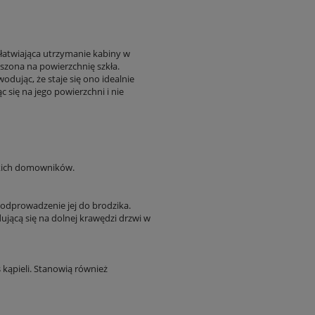
łatwiająca utrzymanie kabiny w
szona na powierzchnię szkła.
dując, że staje się ono idealnie
c się na jego powierzchni i nie
tkich domowników.
odprowadzenie jej do brodzika.
ującą się na dolnej krawędzi drzwi w
 kąpieli. Stanowią również