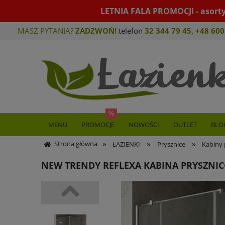
LETNIA FALA PROMOCJI - asort
MASZ PYTANIA?
ZADZWOŃ!
telefon
32 344 79 45
,
+48 600
MENU
PROMOCJE
NOWOŚCI
OUTLET
BLO
»
»
»
Strona główna
ŁAZIENKI
Prysznice
Kabiny 
NEW TRENDY REFLEXA KABINA PRYSZNI