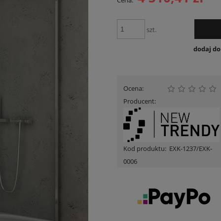
Cena:
Cena nie zawiera ewentualnych kosztów
płatności
szt.
dodaj d
Ocena:
Producent:
Kod produktu:
EXK-1237/EXK-
0006