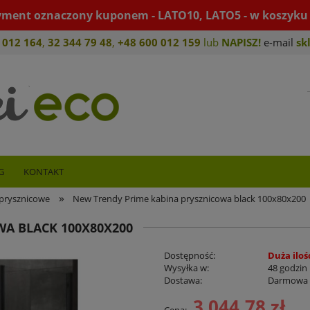
yment oznaczony kuponem - LATO10, LATO5 - w koszyku 
 012 164
,
32 344 79 4
8
,
+4
8 600 012 159
lub
NAPISZ!
e-mail
sk
G
KONTAKT
»
prysznicowe
New Trendy Prime kabina prysznicowa black 100x80x200
A BLACK 100X80X200
Dostępność:
Duża iloś
Wysyłka w:
48 godzin
Dostawa:
Darmowa
3 044,78 zł