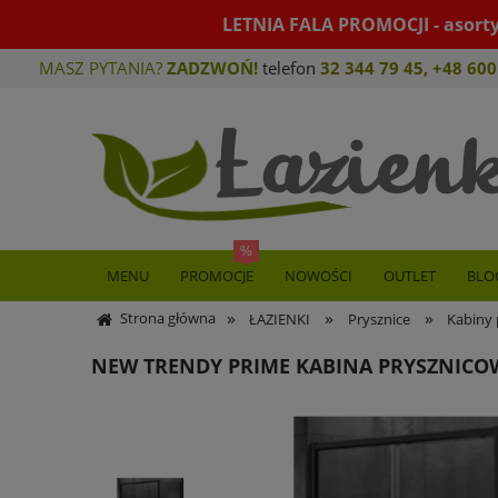
LETNIA FALA PROMOCJI - asort
MASZ PYTANIA?
ZADZWOŃ!
telefon
32 344 79 45
,
+48 600
MENU
PROMOCJE
NOWOŚCI
OUTLET
BLO
»
»
»
Strona główna
ŁAZIENKI
Prysznice
Kabiny 
NEW TRENDY PRIME KABINA PRYSZNICOW