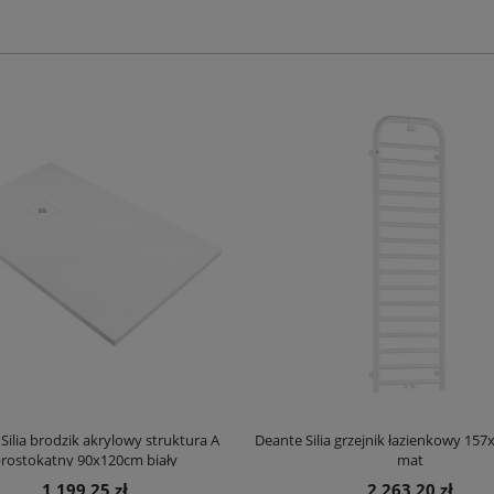
Silia brodzik akrylowy struktura A
Deante Silia grzejnik łazienkowy 157
rostokątny 90x120cm biały
mat
1 199,25 zł
2 263,20 zł