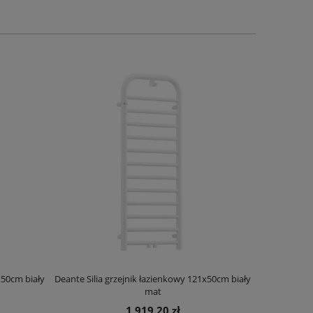
x50cm biały
Deante Silia grzejnik łazienkowy 121x50cm biały
Deante Ora
mat
1 919,20 zł