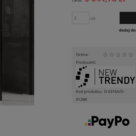
Cena:
Cena nie zawiera ewentualnych kosztów
płatności
szt.
dodaj d
Ocena:
Producent:
Kod produktu:
D-0316A/D-
0128B