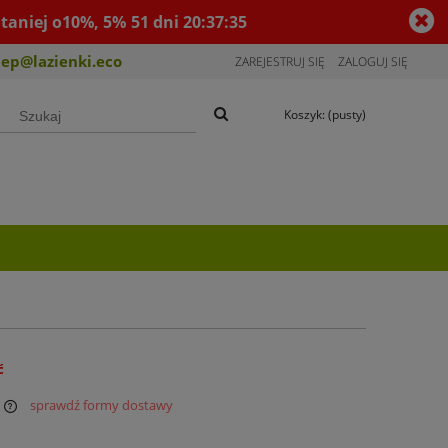
taniej o10%, 5%
51
dni
20
:
37
:
35
lep@lazienki.eco
ZAREJESTRUJ SIĘ
ZALOGUJ SIĘ
Koszyk:
(pusty)
ć
sprawdź formy dostawy