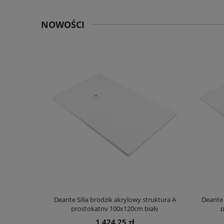
NOWOŚCI
truktura A
Deante Silia brodzik akrylowy struktura A
Deante 
ały
prostokątny 100x120cm biały
p
1 424,25 zł