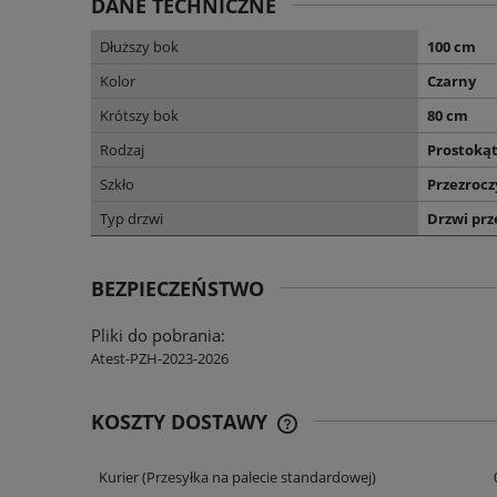
DANE TECHNICZNE
Dłuższy bok
100 cm
Kolor
Czarny
Krótszy bok
80 cm
Rodzaj
Prostoką
Szkło
Przezrocz
Typ drzwi
Drzwi pr
BEZPIECZEŃSTWO
Pliki do pobrania:
Atest-PZH-2023-2026
KOSZTY DOSTAWY
Kurier
(Przesyłka na palecie standardowej)
CENA NIE ZAWIERA EWENT