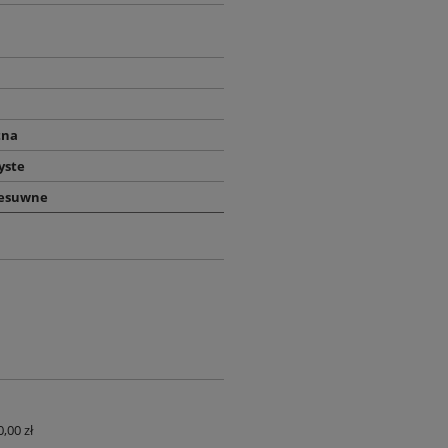
tna
yste
zesuwne
0,00 zł
UALNYCH