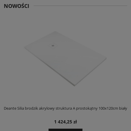
NOWOŚCI
ły
Deante Silia brodzik akrylowy struktura A prostokątny 100x120cm biały
D
1 424,25 zł