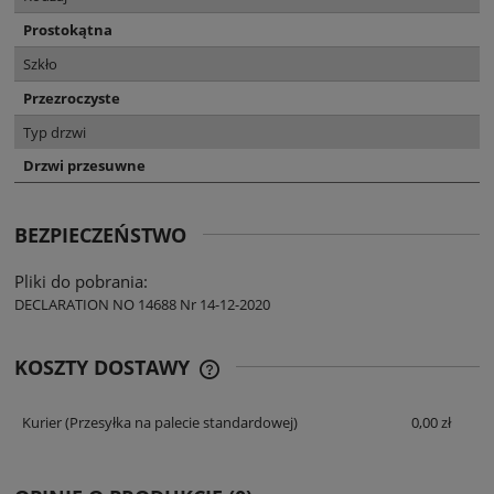
Prostokątna
Szkło
Przezroczyste
Typ drzwi
Drzwi przesuwne
BEZPIECZEŃSTWO
Pliki do pobrania:
DECLARATION NO 14688 Nr 14-12-2020
KOSZTY DOSTAWY
CENA NIE ZAWIERA EWENTUALNYCH
KOSZTÓW PŁATNOŚCI
Kurier
(Przesyłka na palecie standardowej)
0,00 zł