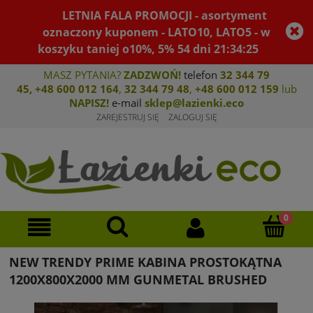
LETNIA FALA PROMOCJI - asortyment
oznaczony kuponem - LATO10, LATO5 - w
koszyku taniej o10%, 5%
54
dni
21
:
34
:
24
MASZ PYTANIA?
ZADZWOŃ!
telefon
32 344 79
45
,
+48 600 012 164
,
32 344 79 4
8
,
+4
8 600 012 159
lub
NAPISZ!
e-mail
sklep@lazienki.eco
ZAREJESTRUJ SIĘ
ZALOGUJ SIĘ
NEW TRENDY PRIME KABINA PROSTOKĄTNA
1200X800X2000 MM GUNMETAL BRUSHED