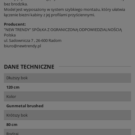
bez brodzika.
Model jest wyposażony w system szybkiego montażu, który ułatwia
łączenie bieżni kabiny z jej profilami przyściennymi.
Producent:
"NEW TRENDY" SPÓŁKA Z OGRANICZONĄ ODPOWIEDZIALNOŚCIĄ
Polska
ul. Sadownicza 7 , 26-600 Radom
biuro@newtrendy.pl
DANE TECHNICZNE
Dłuższy bok
120 cm
Kolor
Gunmetal brushed
Krótszy bok
80 cm
Rodzaj