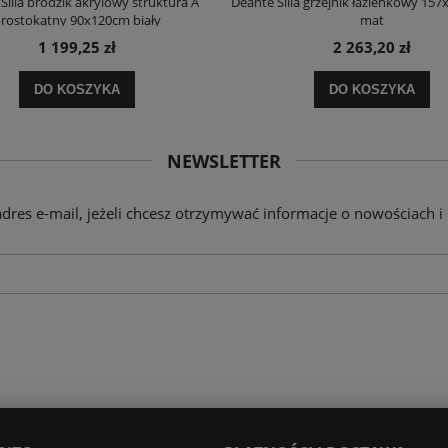
Silia brodzik akrylowy struktura A
Deante Silia grzejnik łazienkowy 157
rostokątny 90x120cm biały
mat
1 199,25 zł
2 263,20 zł
DO KOSZYKA
DO KOSZYKA
NEWSLETTER
adres e-mail, jeżeli chcesz otrzymywać informacje o nowościach i