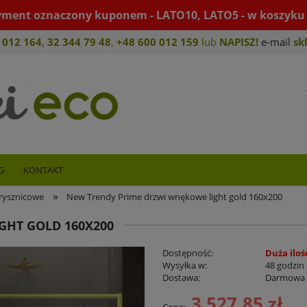
yment oznaczony kuponem - LATO10, LATO5 - w koszyku 
 012 164
,
32 344 79 4
8
,
+4
8 600 012 159
lub
NAPISZ!
e-mail
sk
G
KONTAKT
»
rysznicowe
New Trendy Prime drzwi wnękowe light gold 160x200
GHT GOLD 160X200
Dostępność:
Duża iloś
Wysyłka w:
48 godzin
Dostawa:
Darmowa
3 527,85 zł