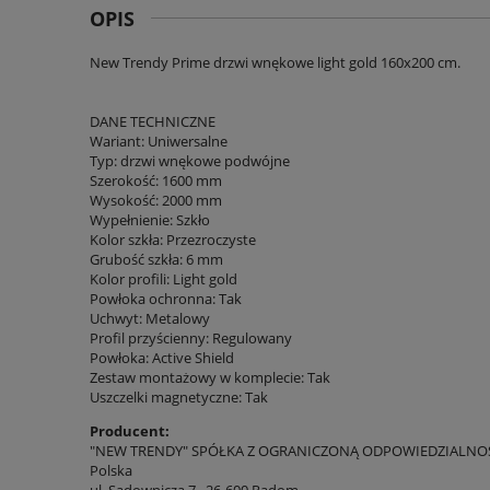
OPIS
New Trendy Prime drzwi wnękowe light gold 160x200 cm.
DANE TECHNICZNE
Wariant: Uniwersalne
Typ: drzwi wnękowe podwójne
Szerokość: 1600 mm
Wysokość: 2000 mm
Wypełnienie: Szkło
Kolor szkła: Przezroczyste
Grubość szkła: 6 mm
Kolor profili: Light gold
Powłoka ochronna: Tak
Uchwyt: Metalowy
Profil przyścienny: Regulowany
Powłoka: Active Shield
Zestaw montażowy w komplecie: Tak
Uszczelki magnetyczne: Tak
Producent:
"NEW TRENDY" SPÓŁKA Z OGRANICZONĄ ODPOWIEDZIALNO
Polska
ul. Sadownicza 7 , 26-600 Radom