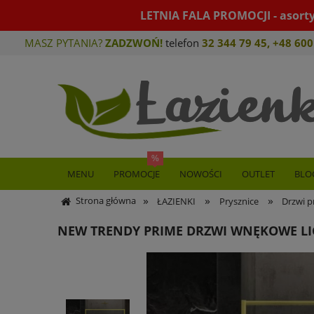
LETNIA FALA PROMOCJI - asort
MASZ PYTANIA?
ZADZWOŃ!
telefon
32 344 79 45
,
+48 600
MENU
PROMOCJE
NOWOŚCI
OUTLET
BLO
»
»
»
Strona główna
ŁAZIENKI
Prysznice
Drzwi p
NEW TRENDY PRIME DRZWI WNĘKOWE LI