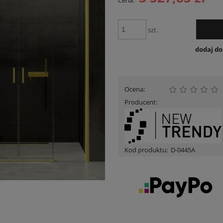
Cena:
Cena nie zawiera ewentualnych kosztów
płatności
szt.
dodaj d
Ocena:
Producent:
Kod produktu:
D-0445A