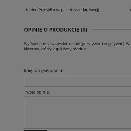
Kurier
(Przesyłka na palecie standardowej)
CENA NIE ZAWIERA EWENT
KOSZTÓW PŁATNOŚCI
OPINIE O PRODUKCIE (0)
Wyświetlane są wszystkie opinie (pozytywne i negatywne). W
klientów, którzy kupili dany produkt.
Imię lub pseudonim:
Twoja opinia: