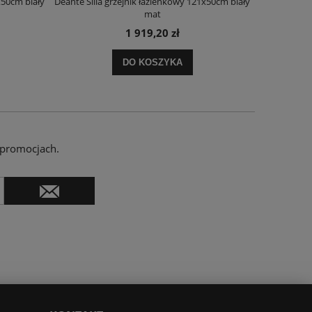
x50cm biały
Deante Silia grzejnik łazienkowy 121x50cm biały
Deante Ora
mat
1 919,20 zł
DO KOSZYKA
 promocjach.