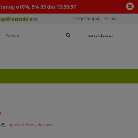
taniej o10%, 5%
53
dni
13
:
33
:
57
lep@lazienki.eco
ZAREJESTRUJ SIĘ
ZALOGUJ SIĘ
Koszyk:
(pusty)
ć
sprawdź formy dostawy