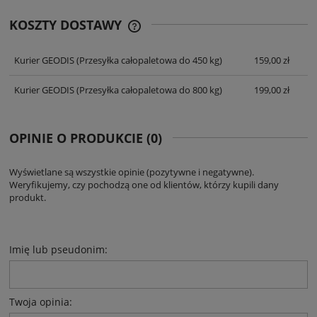
KOSZTY DOSTAWY
CENA NIE ZAWIERA EWENTUALNYCH
KOSZTÓW PŁATNOŚCI
Kurier GEODIS
(Przesyłka całopaletowa do 450 kg)
159,00 zł
Kurier GEODIS
(Przesyłka całopaletowa do 800 kg)
199,00 zł
OPINIE O PRODUKCIE (0)
Wyświetlane są wszystkie opinie (pozytywne i negatywne).
Weryfikujemy, czy pochodzą one od klientów, którzy kupili dany
produkt.
Imię lub pseudonim:
Twoja opinia: