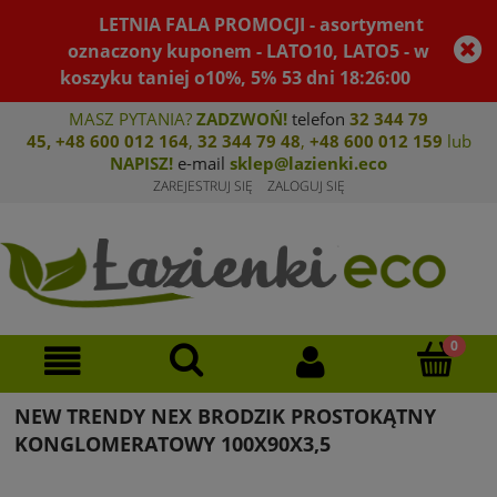
LETNIA FALA PROMOCJI - asortyment
oznaczony kuponem - LATO10, LATO5 - w
koszyku taniej o10%, 5%
53
dni
18
:
25
:
59
MASZ PYTANIA?
ZADZWOŃ!
telefon
32 344 79
45
,
+48 600 012 164
,
32 344 79 4
8
,
+4
8 600 012 159
lub
NAPISZ!
e-mail
sklep@lazienki.eco
ZAREJESTRUJ SIĘ
ZALOGUJ SIĘ
NEW TRENDY NEX BRODZIK PROSTOKĄTNY
KONGLOMERATOWY 100X90X3,5