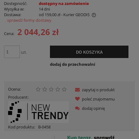
Dostępność:
dostępny na zamówienie
Wysyłka w:
14 dni
Dostawa:
od 159,00 zł
- Kurier GEODIS
sprawdź formy dostawy
Cena nie zawiera ewentualnych kosztów płatności
2 044,26 zł
Cena:
szt.
DO KOSZYKA
dodaj do przechowalni
Ocena:
zapytaj o produkt
Producent:
poleć znajomemu
dodaj opinię
Kod produktu:
B-0458