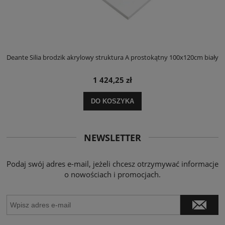
ły
Deante Silia brodzik akrylowy struktura A prostokątny 100x120cm biały
D
1 424,25 zł
DO KOSZYKA
NEWSLETTER
Podaj swój adres e-mail, jeżeli chcesz otrzymywać informacje
o nowościach i promocjach.