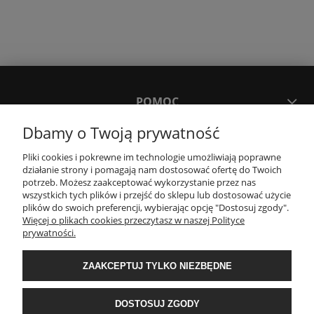
POMOC
Dbamy o Twoją prywatność
MOJE KONTO
Pliki cookies i pokrewne im technologie umożliwiają poprawne
działanie strony i pomagają nam dostosować ofertę do Twoich
potrzeb. Możesz zaakceptować wykorzystanie przez nas
PŁATNOŚCI I DOSTAWA
wszystkich tych plików i przejść do sklepu lub dostosować użycie
plików do swoich preferencji, wybierając opcję "Dostosuj zgody".
Więcej o plikach cookies przeczytasz w naszej Polityce
KONTAKT
prywatności.
ZAAKCEPTUJ TYLKO NIEZBĘDNE
Wyposażenie łazienek Łazienki.eco | Pawła 23, 41-708 Ruda Śląska | E-mail:
sklep@lazienki.eco | Tel.: 600 012 164 lub 600 012 159 | TGS Przemysław
Stoń | NIP: 6312213594 | REGON: 276403698
DOSTOSUJ ZGODY