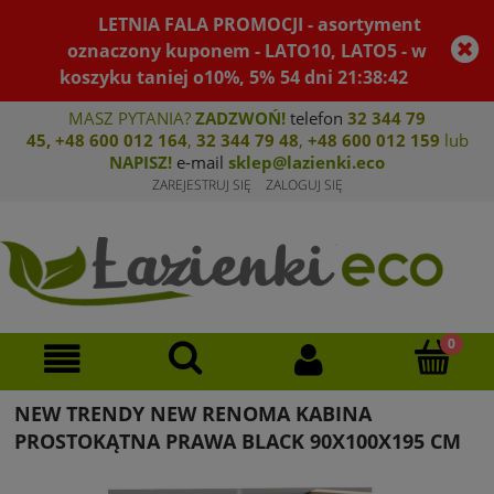
LETNIA FALA PROMOCJI - asortyment
oznaczony kuponem - LATO10, LATO5 - w
koszyku taniej o10%, 5%
54
dni
21
:
38
:
42
MASZ PYTANIA?
ZADZWOŃ!
telefon
32 344 79
45
,
+48 600 012 164
,
32 344 79 4
8
,
+4
8 600 012 159
lub
NAPISZ!
e-mail
sklep@lazienki.eco
ZAREJESTRUJ SIĘ
ZALOGUJ SIĘ
NEW TRENDY NEW RENOMA KABINA
PROSTOKĄTNA PRAWA BLACK 90X100X195 CM