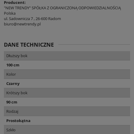
Producent:
"NEW TRENDY" SPÓŁKA Z OGRANICZONĄ ODPOWIEDZIALNOŚCIĄ
Polska
ul. Sadownicza 7 , 26-600 Radom
biuro@newtrendy.pl
DANE TECHNICZNE
Dłuższy bok
100 cm
Kolor
Czarny
Krótszy bok
90 cm
Rodzaj
Prostokątna
Szkło