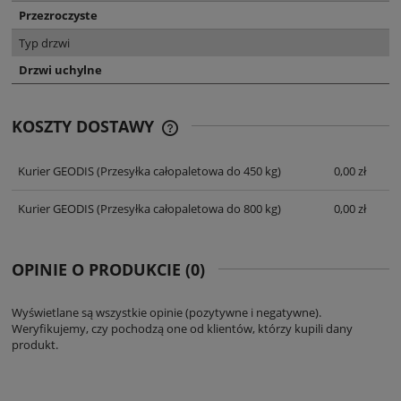
Przezroczyste
Typ drzwi
Drzwi uchylne
KOSZTY DOSTAWY
CENA NIE ZAWIERA EWENTUALNYCH
KOSZTÓW PŁATNOŚCI
Kurier GEODIS
(Przesyłka całopaletowa do 450 kg)
0,00 zł
Kurier GEODIS
(Przesyłka całopaletowa do 800 kg)
0,00 zł
OPINIE O PRODUKCIE (0)
Wyświetlane są wszystkie opinie (pozytywne i negatywne).
Weryfikujemy, czy pochodzą one od klientów, którzy kupili dany
produkt.