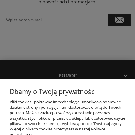
o nowościach i promocjach.
POMOC
Dbamy o Twoją prywatność
MOJE KONTO
Pliki cookies i pokrewne im technologie umożliwiają poprawne
działanie strony i pomagają nam dostosować ofertę do Twoich
PŁATNOŚCI I DOSTAWA
potrzeb. Możesz zaakceptować wykorzystanie przez nas
wszystkich tych plików i przejść do sklepu lub dostosować użycie
plików do swoich preferencji, wybierając opcję "Dostosuj zgody".
Więcej o plikach cookies przeczytasz w naszej Polityce
KONTAKT
prywatności.