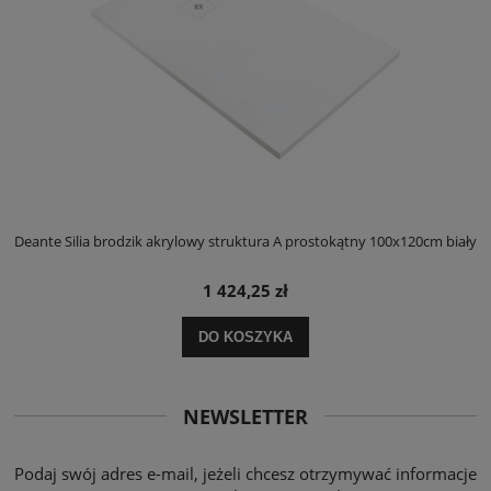
ły
Deante Silia brodzik akrylowy struktura A prostokątny 100x120cm biały
D
1 424,25 zł
DO KOSZYKA
NEWSLETTER
Podaj swój adres e-mail, jeżeli chcesz otrzymywać informacje