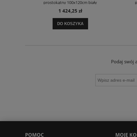
ały
prostokątny 100x120cm biały
p
1 424,25 zł
DO KOSZYKA
Podaj swój 
POMOC
MOJE K