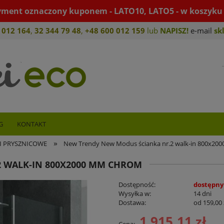
yment oznaczony kuponem - LATO10, LATO5 - w koszyku 
 012 164
,
32 344 79 4
8
,
+4
8 600 012 159
lub
NAPISZ!
e-mail
sk
G
KONTAKT
»
I PRYSZNICOWE
New Trendy New Modus ścianka nr.2 walk-in 800x20
 WALK-IN 800X2000 MM CHROM
Dostępność:
dostępny
Wysyłka w:
14 dni
Dostawa:
od 159,00 
1 915,11 zł