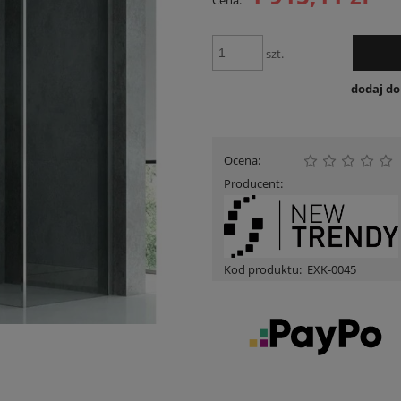
Cena:
Cena nie zawiera ewent
płatności
szt.
dodaj d
Ocena:
Producent:
Kod produktu:
EXK-0045