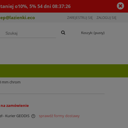
taniej o10%, 5%
54
dni
08
:
37
:
26
lep@lazienki.eco
ZAREJESTRUJ SIĘ
ZALOGUJ SIĘ
Koszyk:
(pusty)
00 mm chrom
 na zamówienie
zł
- Kurier GEODIS
sprawdź formy dostawy