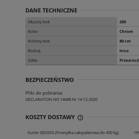
DANE TECHNICZNE
Dłuższy bok
200
Kolor
Chrom
Krótszy bok
80 cm
Rodzaj
Inna
Szkło
Przezrocz
BEZPIECZEŃSTWO
Pliki do pobrania:
DECLARATION NO 14688 Nr 14-12-2020
KOSZTY DOSTAWY
Kurier GEODIS
(Przesyłka całopaletowa do 450 kg)
159
CENA NIE ZAWIERA EWENT