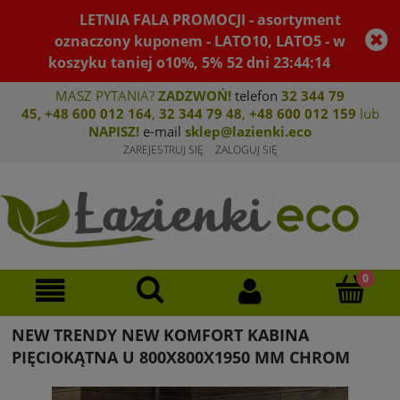
LETNIA FALA PROMOCJI - asortyment
oznaczony kuponem - LATO10, LATO5 - w
koszyku taniej o10%, 5%
52
dni
23
:
44
:
14
MASZ PYTANIA?
ZADZWOŃ!
telefon
32 344 79
45
,
+48 600 012 164
,
32 344 79 4
8
,
+4
8 600 012 159
lub
NAPISZ!
e-mail
sklep@lazienki.eco
ZAREJESTRUJ SIĘ
ZALOGUJ SIĘ
NEW TRENDY NEW KOMFORT KABINA
PIĘCIOKĄTNA U 800X800X1950 MM CHROM