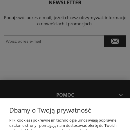
NEWSLETTER
Podaj swój adres e-mail, jeżeli chcesz otrzymywać informacje
o nowościach i promocjach.
POMOC
Dbamy o Twoją prywatność
MOJE KONTO
Pliki cookies i pokrewne im technologie umożliwiają poprawne
działanie strony i pomagają nam dostosować ofertę do Twoich