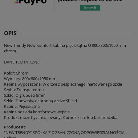
OPIS
New Trendy New Komfort kabina pięciokątna U 800x800x1950 mm
chrom.
DANE TECHNICZNE:
Kolor: Chrom
Wymiary: 800x800x1950 mm
Kabina wyposażona: W drzwi z bezpiecznego, hartowanego szkła
Szyba: Transparentna
Szkło: O grubości 8mm
Szkło: Z powłoką ochronną Active Shield
Kabina: Pięciokątna
Kabina posiada komfortowe wejście
Produkt może być instalowany: Z brodzikiem lub bez brodzika
Producent:
"NEW TRENDY" SPÓŁKA Z OGRANICZONĄ ODPOWIEDZIALNOŚCIĄ
Polska