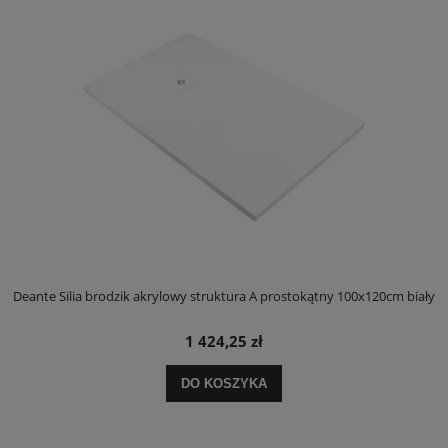
ły
Deante Silia brodzik akrylowy struktura A prostokątny 100x120cm biały
D
1 424,25 zł
DO KOSZYKA