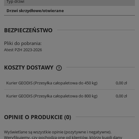
Typ drzwi
Drzwi skrzydłowe/otwierane
BEZPIECZEŃSTWO
Pliki do pobrania:
Atest PZH 2023-2026
KOSZTY DOSTAWY
CENA NIE ZAWIERA EWENTUALNYCH
KOSZTÓW PŁATNOŚCI
Kurier GEODIS
(Przesyłka całopaletowa do 450 kg)
0,00 zł
Kurier GEODIS
(Przesyłka całopaletowa do 800 kg)
0,00 zł
OPINIE O PRODUKCIE (0)
Wyświetlane są wszystkie opinie (pozytywne i negatywne).
Weryfikujemy, czy pochodzą one od klientów, którzy kupili dany