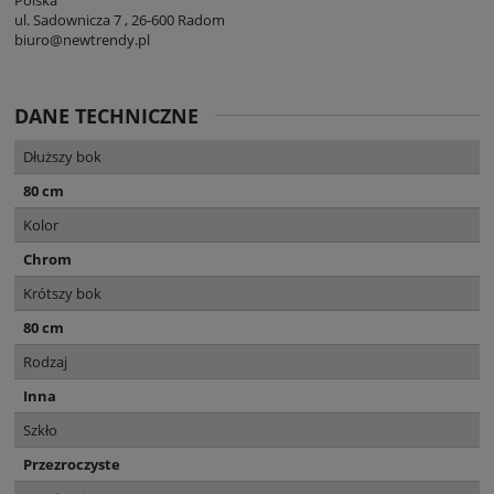
ul. Sadownicza 7 , 26-600 Radom
biuro@newtrendy.pl
DANE TECHNICZNE
Dłuższy bok
80 cm
Kolor
Chrom
Krótszy bok
80 cm
Rodzaj
Inna
Szkło
Przezroczyste