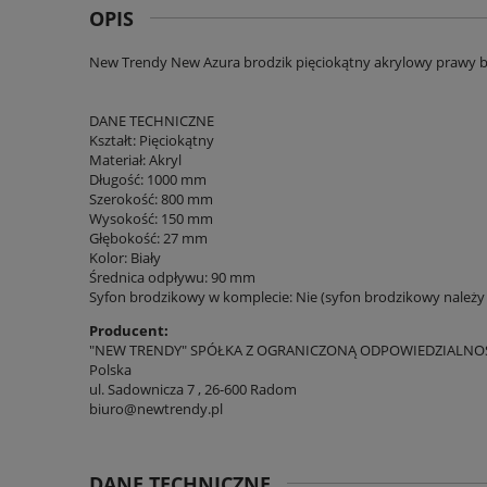
OPIS
New Trendy New Azura brodzik pięciokątny akrylowy prawy b
DANE TECHNICZNE
Kształt: Pięciokątny
Materiał: Akryl
Długość: 1000 mm
Szerokość: 800 mm
Wysokość: 150 mm
Głębokość: 27 mm
Kolor: Biały
Średnica odpływu: 90 mm
Syfon brodzikowy w komplecie: Nie (syfon brodzikowy należ
Producent:
"NEW TRENDY" SPÓŁKA Z OGRANICZONĄ ODPOWIEDZIALNO
Polska
ul. Sadownicza 7 , 26-600 Radom
biuro@newtrendy.pl
DANE TECHNICZNE