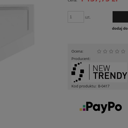
Cena:
Cena nie zawiera ewent
płatności
szt.
dodaj d
Ocena:
Producent:
Kod produktu:
B-0417