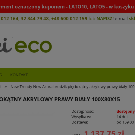
yment oznaczony kuponem - LATO10, LATO5 - w koszyku 
 012 164
,
32 344 79 4
8
,
+4
8 600 012 159
lub
NAPISZ!
e-mail
sk
G
KONTAKT
»
i
New Trendy New Azura brodzik pięciokątny akrylowy prawy biały 10
OKĄTNY AKRYLOWY PRAWY BIAŁY 100X80X15
Dostępność:
dostępny
Wysyłka w:
14 dni
Dostawa:
od 159,00 
1 137,75 zł