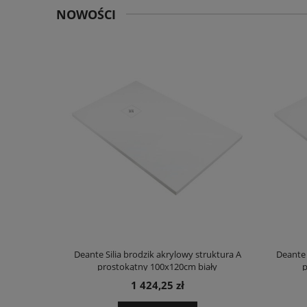
NOWOŚCI
truktura A
Deante Silia brodzik akrylowy struktura A
Deante 
ały
prostokątny 100x120cm biały
p
1 424,25 zł