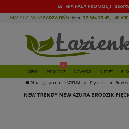
LETNIA FALA PROMOCJI - asort
MASZ PYTANIA?
ZADZWOŃ!
telefon
32 344 79 45
,
+48 600
MENU
PROMOCJE
NOWOŚCI
OUTLET
BLO
»
»
»
Strona główna
ŁAZIENKI
Prysznice
Brodzik
NEW TRENDY NEW AZURA BRODZIK PIĘCI