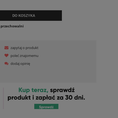
ualnych kosztów
DO KOSZYKA
o przechowalni
zapytaj o produkt
poleć znajomemu
dodaj opinię