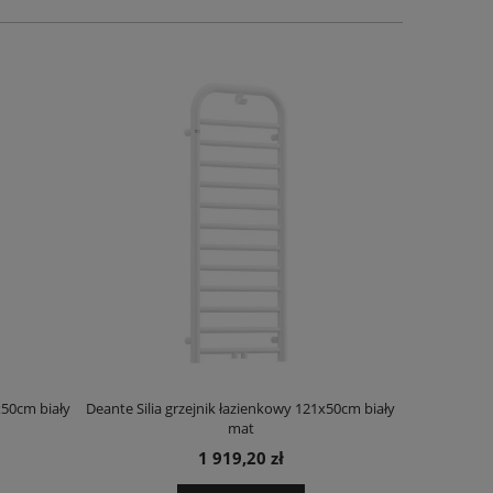
x50cm biały
Deante Silia grzejnik łazienkowy 121x50cm biały
Deante Ora
mat
1 919,20 zł