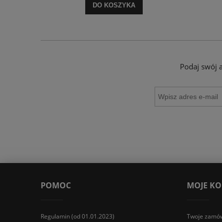
DO KOSZYKA
Podaj swój 
POMOC
MOJE K
Regulamin (od 01.01.2023)
Twoje zamów