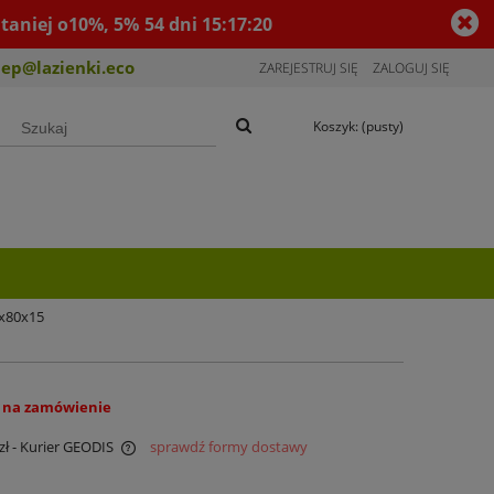
taniej o10%, 5%
54
dni
15
:
17
:
19
lep@lazienki.eco
ZAREJESTRUJ SIĘ
ZALOGUJ SIĘ
Koszyk:
(pusty)
0x80x15
 na zamówienie
zł
- Kurier GEODIS
sprawdź formy dostawy