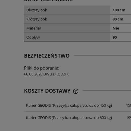
Dłuższy bok
100 cm
Krótszy bok
80 cm
Materiał
Nie
Odpływ
90
BEZPIECZEŃSTWO
Pliki do pobrania:
66 CE 2020 DWU BRODZIK
KOSZTY DOSTAWY
Kurier GEODIS
(Przesyłka całopaletowa do 450 kg)
159
CENA NIE ZAWIERA EWENT
KOSZTÓW PŁATNOŚCI
Kurier GEODIS
(Przesyłka całopaletowa do 800 kg)
199