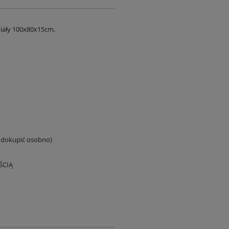
iały 100x80x15cm.
y dokupić osobno)
ŚCIĄ