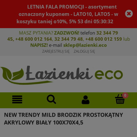
LETNIA FALA PROMOCJI - asortyment
oznaczony kuponem - LATO10, LATO5 - w
koszyku taniej o10%, 5%
53
dni
05
:
30
:
32
MASZ PYTANIA?
ZADZWOŃ!
telefon
32 344 79
45
,
+48 600 012 164
,
32 344 79 4
8
,
+4
8 600 012 159
lub
NAPISZ!
e-mail
sklep@lazienki.eco
ZAREJESTRUJ SIĘ
ZALOGUJ SIĘ
NEW TRENDY MILD BRODZIK PROSTOKĄTNY
AKRYLOWY BIAŁY 100X70X4,5