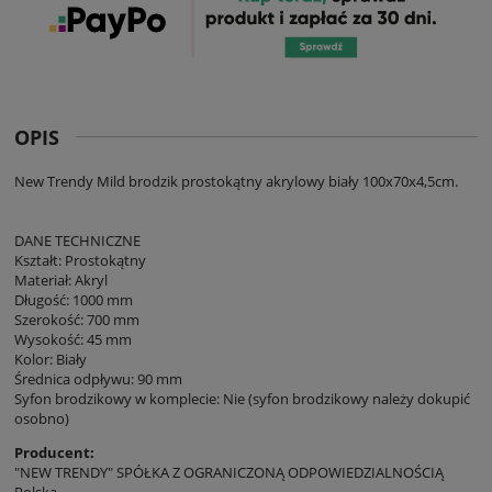
OPIS
New Trendy Mild brodzik prostokątny akrylowy biały 100x70x4,5cm.
DANE TECHNICZNE
Kształt: Prostokątny
Materiał: Akryl
Długość: 1000 mm
Szerokość: 700 mm
Wysokość: 45 mm
Kolor: Biały
Średnica odpływu: 90 mm
Syfon brodzikowy w komplecie: Nie (syfon brodzikowy należy dokupić
osobno)
Producent:
"NEW TRENDY" SPÓŁKA Z OGRANICZONĄ ODPOWIEDZIALNOŚCIĄ
Polska