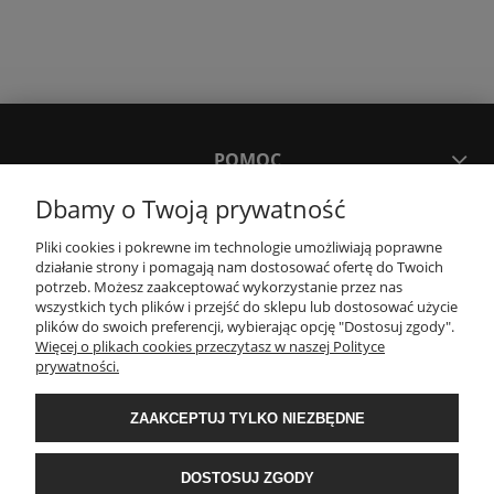
POMOC
Dbamy o Twoją prywatność
MOJE KONTO
Pliki cookies i pokrewne im technologie umożliwiają poprawne
działanie strony i pomagają nam dostosować ofertę do Twoich
potrzeb. Możesz zaakceptować wykorzystanie przez nas
PŁATNOŚCI I DOSTAWA
wszystkich tych plików i przejść do sklepu lub dostosować użycie
plików do swoich preferencji, wybierając opcję "Dostosuj zgody".
Więcej o plikach cookies przeczytasz w naszej Polityce
KONTAKT
prywatności.
ZAAKCEPTUJ TYLKO NIEZBĘDNE
Wyposażenie łazienek Łazienki.eco | Pawła 23, 41-708 Ruda Śląska | E-mail:
sklep@lazienki.eco | Tel.: 600 012 164 lub 600 012 159 | TGS Przemysław
Stoń | NIP: 6312213594 | REGON: 276403698
DOSTOSUJ ZGODY