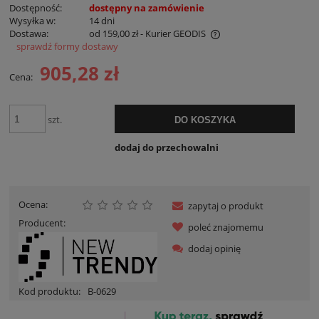
Dostępność:
dostępny na zamówienie
Wysyłka w:
14 dni
Dostawa:
od 159,00 zł
- Kurier GEODIS
sprawdź formy dostawy
Cena nie zawiera ewentualnych kosztów płatności
905,28 zł
Cena:
szt.
DO KOSZYKA
dodaj do przechowalni
Ocena:
zapytaj o produkt
Producent:
poleć znajomemu
dodaj opinię
Kod produktu:
B-0629