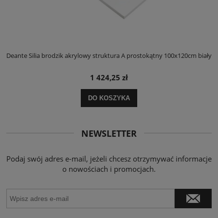
ły
Deante Silia brodzik akrylowy struktura A prostokątny 100x120cm biały
D
1 424,25 zł
DO KOSZYKA
NEWSLETTER
Podaj swój adres e-mail, jeżeli chcesz otrzymywać informacje
o nowościach i promocjach.