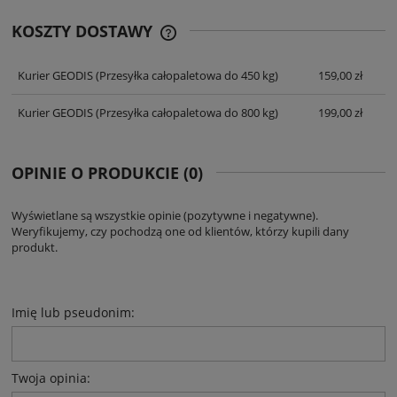
KOSZTY DOSTAWY
CENA NIE ZAWIERA EWENTUALNYCH
KOSZTÓW PŁATNOŚCI
Kurier GEODIS
(Przesyłka całopaletowa do 450 kg)
159,00 zł
Kurier GEODIS
(Przesyłka całopaletowa do 800 kg)
199,00 zł
OPINIE O PRODUKCIE (0)
Wyświetlane są wszystkie opinie (pozytywne i negatywne).
Weryfikujemy, czy pochodzą one od klientów, którzy kupili dany
produkt.
Imię lub pseudonim:
Twoja opinia: