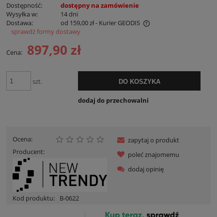
Dostępność:
dostępny na zamówienie
Wysyłka w:
14 dni
Dostawa:
od 159,00 zł
- Kurier GEODIS
sprawdź formy dostawy
Cena nie zawiera ewentualnych kosztów płatności
897,90 zł
Cena:
szt.
DO KOSZYKA
dodaj do przechowalni
Ocena:
zapytaj o produkt
Producent:
poleć znajomemu
dodaj opinię
Kod produktu:
B-0622