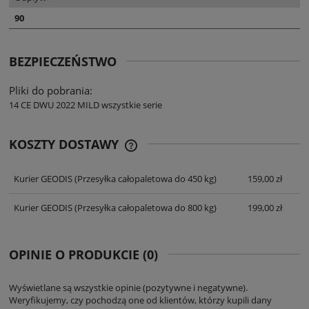
90
BEZPIECZEŃSTWO
Pliki do pobrania:
14 CE DWU 2022 MILD wszystkie serie
KOSZTY DOSTAWY
CENA NIE ZAWIERA EWENTUALNYCH
KOSZTÓW PŁATNOŚCI
Kurier GEODIS
(Przesyłka całopaletowa do 450 kg)
159,00 zł
Kurier GEODIS
(Przesyłka całopaletowa do 800 kg)
199,00 zł
OPINIE O PRODUKCIE (0)
Wyświetlane są wszystkie opinie (pozytywne i negatywne).
Weryfikujemy, czy pochodzą one od klientów, którzy kupili dany