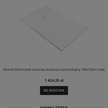
ły
Deante Silia brodzik akrylowy struktura A prostokątny 100x120cm biały
D
1 424,25 zł
DO KOSZYKA
NEWSLETTER