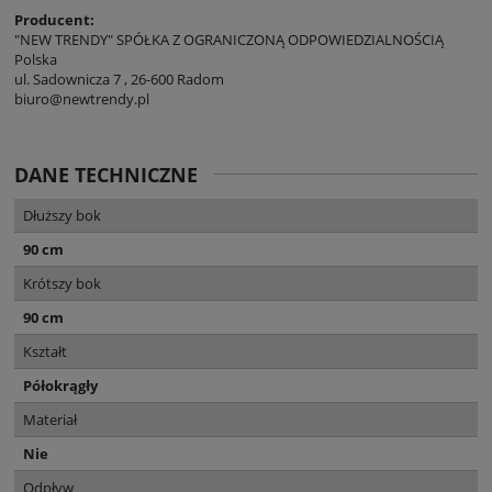
Producent:
"NEW TRENDY" SPÓŁKA Z OGRANICZONĄ ODPOWIEDZIALNOŚCIĄ
Polska
ul. Sadownicza 7 , 26-600 Radom
biuro@newtrendy.pl
DANE TECHNICZNE
Dłuższy bok
90 cm
Krótszy bok
90 cm
Kształt
Półokrągły
Materiał
Nie
Odpływ