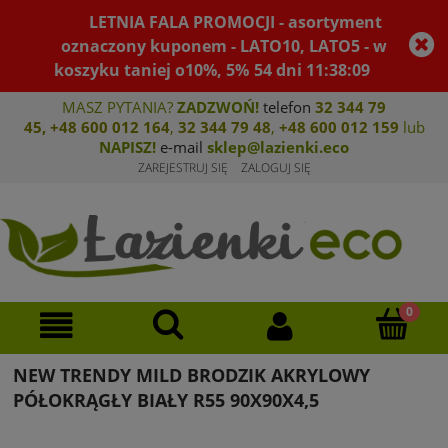
LETNIA FALA PROMOCJI - asortyment
oznaczony kuponem - LATO10, LATO5 - w
koszyku taniej o10%, 5%
54
dni
11
:
38
:
09
MASZ PYTANIA?
ZADZWOŃ!
telefon
32 344 79
45
,
+48 600 012 164
,
32 344 79 4
8
,
+4
8 600 012 159
lub
NAPISZ!
e-mail
sklep@lazienki.eco
ZAREJESTRUJ SIĘ
ZALOGUJ SIĘ
NEW TRENDY MILD BRODZIK AKRYLOWY
PÓŁOKRĄGŁY BIAŁY R55 90X90X4,5