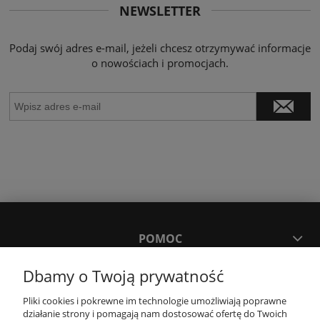
NEWSLETTER
Podaj swój adres e-mail, jeżeli chcesz otrzymywać informacje
o nowościach i promocjach.
POMOC
Dbamy o Twoją prywatność
MOJE KONTO
Pliki cookies i pokrewne im technologie umożliwiają poprawne
działanie strony i pomagają nam dostosować ofertę do Twoich