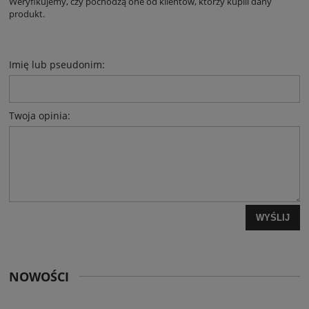
Weryfikujemy, czy pochodzą one od klientów, którzy kupili dany
produkt.
Imię lub pseudonim:
Twoja opinia:
WYŚLIJ
NOWOŚCI