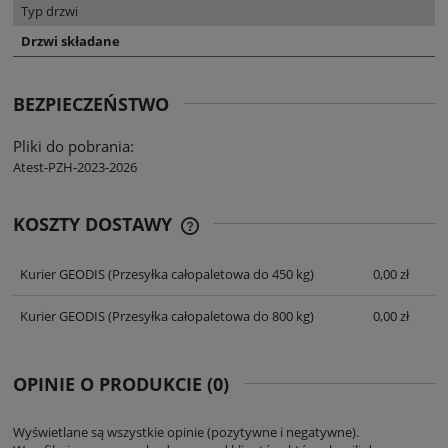
Typ drzwi
Drzwi składane
BEZPIECZEŃSTWO
Pliki do pobrania:
Atest-PZH-2023-2026
KOSZTY DOSTAWY
CENA NIE ZAWIERA EWENTUALNYCH
KOSZTÓW PŁATNOŚCI
Kurier GEODIS
(Przesyłka całopaletowa do 450 kg)
0,00 zł
Kurier GEODIS
(Przesyłka całopaletowa do 800 kg)
0,00 zł
OPINIE O PRODUKCIE (0)
Wyświetlane są wszystkie opinie (pozytywne i negatywne).