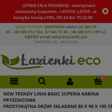
LETNIA FALA PROMOCJI - asortyment
oznaczony kuponem - LATO10, LATO5 - w
koszyku taniej o10%, 5%
54
dni
10
:
22
:
08
MASZ PYTANIA?
ZADZWOŃ!
telefon
32 344 79
45
,
+48 600 012 164
,
32 344 79 4
8
,
+4
8 600 012 159
lub
NAPISZ!
e-mail
sklep@lazienki.eco
ZAREJESTRUJ SIĘ
ZALOGUJ SIĘ
NEW TRENDY LINIA BASIC SUPERIA KABINA
PRYSZNICOWA
PROSTOKĄTNA DRZWI SKŁADANE 80 X 90 X 195 