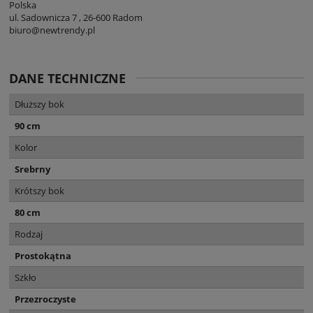
Polska
ul. Sadownicza 7 , 26-600 Radom
biuro@newtrendy.pl
DANE TECHNICZNE
Dłuższy bok
90 cm
Kolor
Srebrny
Krótszy bok
80 cm
Rodzaj
Prostokątna
Szkło
Przezroczyste