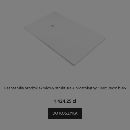
ły
Deante Silia brodzik akrylowy struktura A prostokątny 100x120cm biały
D
1 424,25 zł
DO KOSZYKA