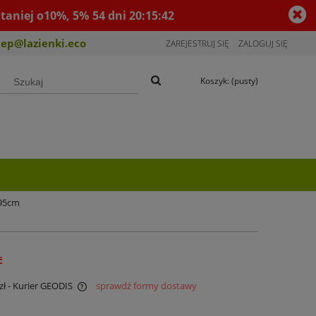
taniej o10%, 5%
54
dni
20
:
15
:
42
lep@lazienki.eco
ZAREJESTRUJ SIĘ
ZALOGUJ SIĘ
Koszyk:
(pusty)
195cm
ć
zł
- Kurier GEODIS
sprawdź formy dostawy