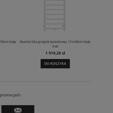
x50cm biały
Deante Silia grzejnik łazienkowy 121x50cm biały
Deante Ora
mat
1 919,20 zł
DO KOSZYKA
 promocjach.