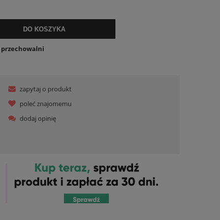
ualnych kosztów
DO KOSZYKA
o przechowalni
zapytaj o produkt
poleć znajomemu
dodaj opinię