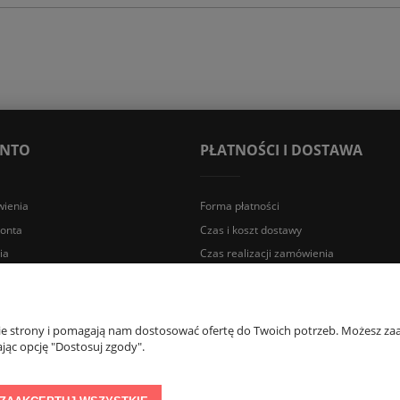
ONTO
PŁATNOŚCI I DOSTAWA
ienia
Forma płatności
konta
Czas i koszt dostawy
ia
Czas realizacji zamówienia
a Śląska | E-mail: sklep@lazienki.eco | Tel.: 600 012 164 lub 600 012 159 |
nie strony i pomagają nam dostosować ofertę do Twoich potrzeb. Możesz zaa
jąc opcję "Dostosuj zgody".