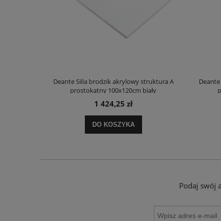
truktura A
Deante Silia brodzik akrylowy struktura A
Deante 
ały
prostokątny 100x120cm biały
p
1 424,25 zł
DO KOSZYKA
Podaj swój 