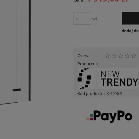
Cena:
Cena nie zawiera ewent
płatności
szt.
dodaj d
Ocena:
Producent:
Kod produktu:
K-4996-S