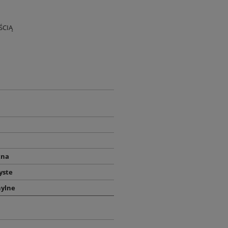
ŚCIĄ
tna
yste
hylne