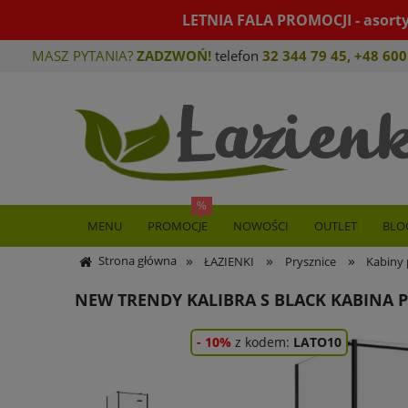
LETNIA FALA PROMOCJI - asort
MASZ PYTANIA?
ZADZWOŃ!
telefon
32 344 79 45
,
+48 600
MENU
PROMOCJE
NOWOŚCI
OUTLET
BLO
»
»
»
Strona główna
ŁAZIENKI
Prysznice
Kabiny 
NEW TRENDY KALIBRA S BLACK KABINA 
- 10%
z kodem:
LATO10