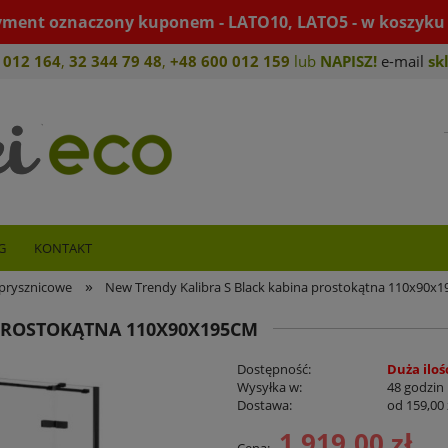
yment oznaczony kuponem - LATO10, LATO5 - w koszyku 
 012 164
,
32 344 79 4
8
,
+4
8 600 012 159
lub
NAPISZ!
e-mail
sk
G
KONTAKT
»
prysznicowe
New Trendy Kalibra S Black kabina prostokątna 110x90x
PROSTOKĄTNA 110X90X195CM
Dostępność:
Duża iloś
Wysyłka w:
48 godzin
Dostawa:
od 159,00 
1 919,00 zł