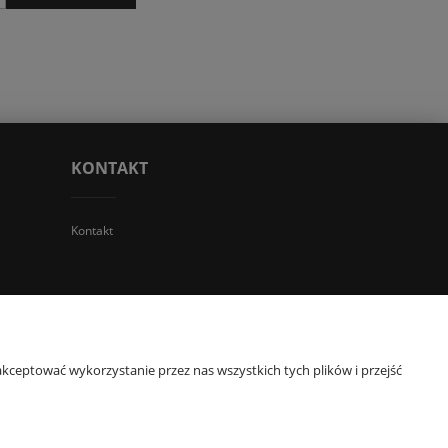
KONTAKT
Kontakt
 TGS Przemysław Stoń | NIP: 6312213594 | REGON: 276403698
kceptować wykorzystanie przez nas wszystkich tych plików i przejść