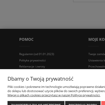
POMOC
MOJE K
Regulamin (od 01.01.2023)
Twoje zamów
Polityka prywatności
Ustawienia 
Reklamacje i zwroty
Przechowaln
Wyposażenie łazienek Łazienki.eco | Pawła 23, 41-708 Rud
Dbamy o Twoją prywatność
Pliki cookies i pokrewne im technologie umożliwiają poprawne działa
do sklepu lub dostosować użycie plików do swoich preferencji, wybiera
Więcej o plikach cookies przeczytasz w naszej Polityce prywatności.