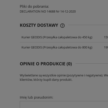
Pliki do pobrania:
DECLARATION NO 14688 Nr 14-12-2020
KOSZTY DOSTAWY
Kurier GEODIS
(Przesyłka całopaletowa do 450 kg)
159
CENA NIE ZAWIERA EWENT
KOSZTÓW PŁATNOŚCI
Kurier GEODIS
(Przesyłka całopaletowa do 800 kg)
199
OPINIE O PRODUKCIE (0)
Wyświetlane są wszystkie opinie (pozytywne i negatywne). W
klientów, którzy kupili dany produkt.
Imię lub pseudonim: