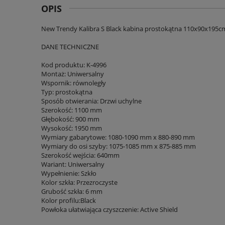
OPIS
New Trendy Kalibra S Black kabina prostokątna 110x90x195c
DANE TECHNICZNE
Kod produktu: K-4996
Montaż: Uniwersalny
Wspornik: równoległy
Typ: prostokątna
Sposób otwierania: Drzwi uchylne
Szerokość: 1100 mm
Głębokość: 900 mm
Wysokość: 1950 mm
Wymiary gabarytowe: 1080-1090 mm x 880-890 mm
Wymiary do osi szyby: 1075-1085 mm x 875-885 mm
Szerokość wejścia: 640mm
Wariant: Uniwersalny
Wypełnienie: Szkło
Kolor szkła: Przezroczyste
Grubość szkła: 6 mm
Kolor profilu:Black
Powłoka ułatwiająca czyszczenie: Active Shield