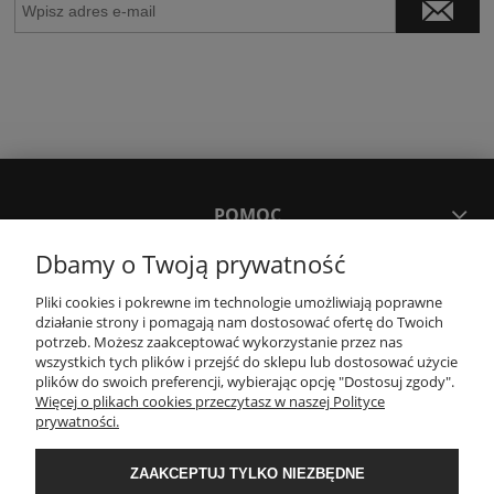
POMOC
Dbamy o Twoją prywatność
MOJE KONTO
Pliki cookies i pokrewne im technologie umożliwiają poprawne
działanie strony i pomagają nam dostosować ofertę do Twoich
potrzeb. Możesz zaakceptować wykorzystanie przez nas
PŁATNOŚCI I DOSTAWA
wszystkich tych plików i przejść do sklepu lub dostosować użycie
plików do swoich preferencji, wybierając opcję "Dostosuj zgody".
Więcej o plikach cookies przeczytasz w naszej Polityce
KONTAKT
prywatności.
ZAAKCEPTUJ TYLKO NIEZBĘDNE
Wyposażenie łazienek Łazienki.eco | Pawła 23, 41-708 Ruda Śląska | E-mail: