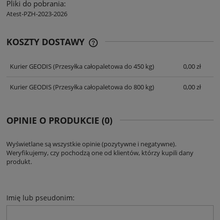
Pliki do pobrania:
Atest-PZH-2023-2026
KOSZTY DOSTAWY
CENA NIE ZAWIERA EWENTUALNYCH
KOSZTÓW PŁATNOŚCI
Kurier GEODIS
(Przesyłka całopaletowa do 450 kg)
0,00 zł
Kurier GEODIS
(Przesyłka całopaletowa do 800 kg)
0,00 zł
OPINIE O PRODUKCIE (0)
Wyświetlane są wszystkie opinie (pozytywne i negatywne).
Weryfikujemy, czy pochodzą one od klientów, którzy kupili dany
produkt.
Imię lub pseudonim: