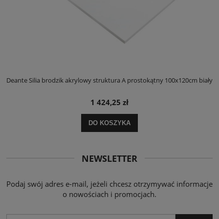
ły
Deante Silia brodzik akrylowy struktura A prostokątny 100x120cm biały
D
1 424,25 zł
DO KOSZYKA
NEWSLETTER
Podaj swój adres e-mail, jeżeli chcesz otrzymywać informacje
o nowościach i promocjach.