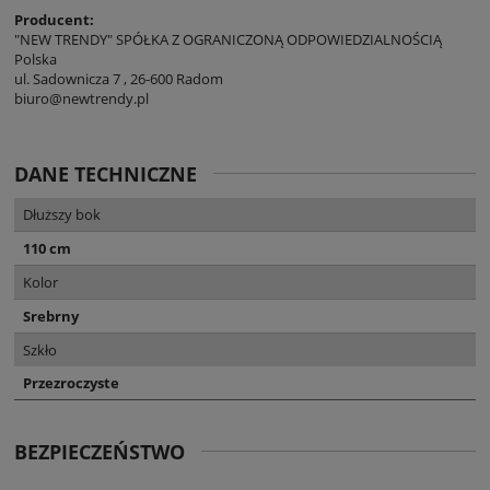
Producent:
"NEW TRENDY" SPÓŁKA Z OGRANICZONĄ ODPOWIEDZIALNOŚCIĄ
Polska
ul. Sadownicza 7 , 26-600 Radom
biuro@newtrendy.pl
DANE TECHNICZNE
Dłuższy bok
110 cm
Kolor
Srebrny
Szkło
Przezroczyste
BEZPIECZEŃSTWO