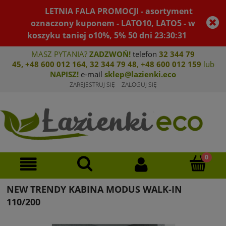
LETNIA FALA PROMOCJI - asortyment
oznaczony kuponem - LATO10, LATO5 - w
koszyku taniej o10%, 5%
50
dni
23
:
30
:
30
MASZ PYTANIA?
ZADZWOŃ!
telefon
32 344 79
45
,
+48 600 012 164
,
32 344 79 4
8
,
+4
8 600 012 159
lub
NAPISZ!
e-mail
sklep@lazienki.eco
ZAREJESTRUJ SIĘ
ZALOGUJ SIĘ
NEW TRENDY KABINA MODUS WALK-IN
110/200