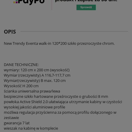
OPIS
New Trendy Eventa walk-in 120*200 szkło przezroczyste chrom.
DANE TECHNICZNE:
wymiary: 120 cm x 200 cm (wysokość)
Wymiar (rzeczywisty) A 116,7-117,7 cm
Wymiar(rzeczywisty) B max. 120 cm
Wysokość H 200 cm
ścianka uniwersalna prawa/lewa
bezpieczne szkło hartowane przeźroczyste o grubości 8 mm
powłoka Active Shield 2.0 ułatwiająca utrzymanie kabiny w czystości
wysokiej jakości aluminiowe profile
możliwa regulacja przyścienna za pomocą profilu dołączonego w
zestawie
gwarancja 7 lat
wieszak na kabinę w komplecie