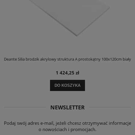
ły
Deante Silia brodzik akrylowy struktura A prostokątny 100x120cm biały
D
1 424,25 zł
DO KOSZYKA
NEWSLETTER
Podaj swój adres e-mail, jeżeli chcesz otrzymywać informacje
o nowościach i promocjach.