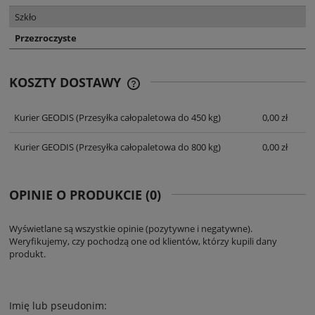
Szkło
Przezroczyste
KOSZTY DOSTAWY
CENA NIE ZAWIERA EWENTUALNYCH
KOSZTÓW PŁATNOŚCI
Kurier GEODIS
(Przesyłka całopaletowa do 450 kg)
0,00 zł
Kurier GEODIS
(Przesyłka całopaletowa do 800 kg)
0,00 zł
OPINIE O PRODUKCIE (0)
Wyświetlane są wszystkie opinie (pozytywne i negatywne).
Weryfikujemy, czy pochodzą one od klientów, którzy kupili dany
produkt.
Imię lub pseudonim: