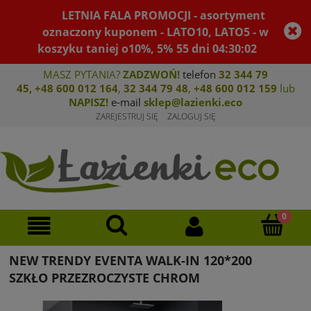
LETNIA FALA PROMOCJI - asortyment
oznaczony kuponem - LATO10, LATO5 - w
koszyku taniej o10%, 5%
55
dni
04
:
30
:
02
MASZ PYTANIA?
ZADZWOŃ!
telefon
32 344 79
45
,
+48 600 012 164
,
32 344 79 4
8
,
+4
8 600 012 159
lub
NAPISZ!
e-mail
sklep@lazienki.eco
ZAREJESTRUJ SIĘ
ZALOGUJ SIĘ
NEW TRENDY EVENTA WALK-IN 120*200
SZKŁO PRZEZROCZYSTE CHROM