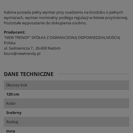
Kabina posiada pełny wymiar przy osadzeniu na brodziku o pełnych
wymiarach, wymiar nominalny podlega regulacji w listwie przyściennej.
Pozostałe wyposażenie do dokupienia osobno.
Producent:
"NEW TRENDY" SPÓŁKA Z OGRANICZONĄ ODPOWIEDZIALNOŚCIĄ
Polska
ul. Sadownicza 7 , 26-600 Radom
biuro@newtrendy.pl
DANE TECHNICZNE
Dłuższy bok
120 cm
Kolor
Srebrny
Rodzaj
Inna