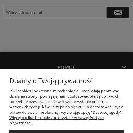
POMOC
Dbamy o Twoją prywatność
MOJE KONTO
Pliki cookies i pokrewne im technologie umożliwiają poprawne
działanie strony i pomagają nam dostosować ofertę do Twoich
potrzeb. Możesz zaakceptować wykorzystanie przez nas
PŁATNOŚCI I DOSTAWA
wszystkich tych plików i przejść do sklepu lub dostosować użycie
plików do swoich preferencji, wybierając opcję "Dostosuj zgody".
Więcej o plikach cookies przeczytasz w naszej Polityce
KONTAKT
prywatności.