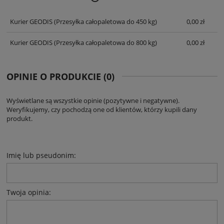
CENA NIE ZAWIERA EWENTUALNYCH
KOSZTÓW PŁATNOŚCI
Kurier GEODIS
(Przesyłka całopaletowa do 450 kg)
0,00 zł
Kurier GEODIS
(Przesyłka całopaletowa do 800 kg)
0,00 zł
OPINIE O PRODUKCIE (0)
Wyświetlane są wszystkie opinie (pozytywne i negatywne).
Weryfikujemy, czy pochodzą one od klientów, którzy kupili dany
produkt.
Imię lub pseudonim:
Twoja opinia: