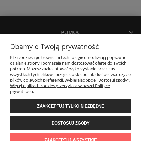
POMOC
Dbamy o Twoją prywatność
MOJE KONTO
Pliki cookies i pokrewne im technologie umożliwiają poprawne
działanie strony i pomagają nam dostosować ofertę do Twoich
potrzeb. Możesz zaakceptować wykorzystanie przez nas
PŁATNOŚCI I DOSTAWA
wszystkich tych plików i przejść do sklepu lub dostosować użycie
plików do swoich preferencji, wybierając opcję "Dostosuj zgody".
Więcej o plikach cookies przeczytasz w naszej Polityce
KONTAKT
prywatności.
ZAAKCEPTUJ TYLKO NIEZBĘDNE
Wyposażenie łazienek Łazienki.eco | Pawła 23, 41-708 Ruda Śląska | E-mail:
sklep@lazienki.eco | Tel.: 600 012 164 lub 600 012 159 | TGS Przemysław
Stoń | NIP: 6312213594 | REGON: 276403698
DOSTOSUJ ZGODY
ZAAKCEPTUJ WSZYSTKIE