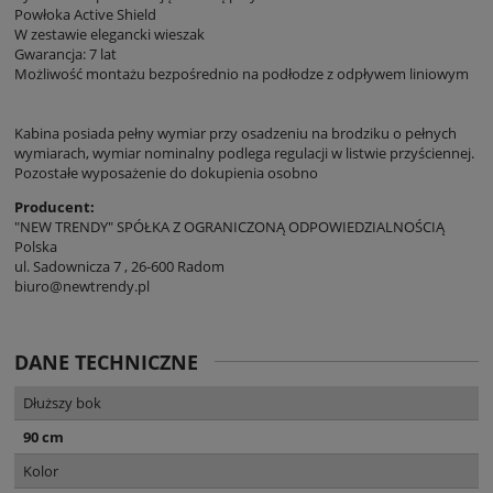
Powłoka Active Shield
W zestawie elegancki wieszak
Gwarancja: 7 lat
Możliwość montażu bezpośrednio na podłodze z odpływem liniowym
Kabina posiada pełny wymiar przy osadzeniu na brodziku o pełnych
wymiarach, wymiar nominalny podlega regulacji w listwie przyściennej.
Pozostałe wyposażenie do dokupienia osobno
Producent:
"NEW TRENDY" SPÓŁKA Z OGRANICZONĄ ODPOWIEDZIALNOŚCIĄ
Polska
ul. Sadownicza 7 , 26-600 Radom
biuro@newtrendy.pl
DANE TECHNICZNE
Dłuższy bok
90 cm
Kolor