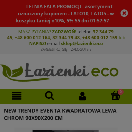
LETNIA FALA PROMOCJI - asortyment
oznaczony kuponem - LATO10, LATO5 - w
koszyku taniej o10%, 5%
55
dni
01
:
57
:
57
MASZ PYTANIA?
ZADZWOŃ!
telefon
32 344 79
45
,
+48 600 012 164
,
32 344 79 4
8
,
+4
8 600 012 159
lub
NAPISZ!
e-mail
sklep@lazienki.eco
ZAREJESTRUJ SIĘ
ZALOGUJ SIĘ
NEW TRENDY EVENTA KWADRATOWA LEWA
CHROM 90X90X200 CM