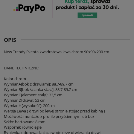
OPIS
New Trendy Eventa kwadratowa lewa chrom 90x90x200 cm.
DANE TECHNICZNE:
Kolor:chrom
Wymiar A[bok z drzwiami]: 88,7-89,7 cm
Wymiar B[bok ścianka stała]: 88,7-89,7 cm
Wymiar C[element stały]: 33,5 cm
Wymiar D[drzwi]: 53 cm
Wymiar H[wysokość]: 200cm
Wersja Lewa ( drzwi po lewej stronie stojąc przed kabiną )
Możliwość montażu z profile przyściennym lub bez
Szkło: hartowane 8 mm
Wspornik równoległe
Rynienka odprowadzająca wodę przy otwieraniu drzwi