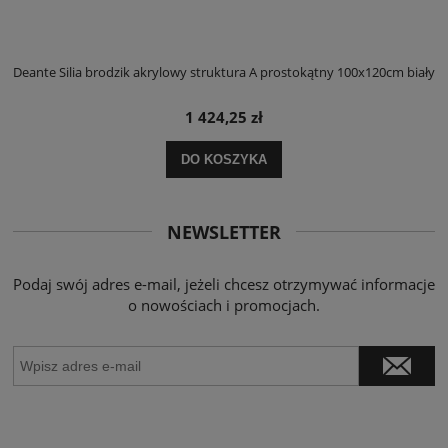
ły
Deante Silia brodzik akrylowy struktura A prostokątny 100x120cm biały
D
1 424,25 zł
DO KOSZYKA
NEWSLETTER
Podaj swój adres e-mail, jeżeli chcesz otrzymywać informacje
o nowościach i promocjach.