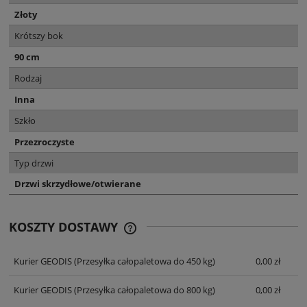
Złoty
Krótszy bok
90 cm
Rodzaj
Inna
Szkło
Przezroczyste
Typ drzwi
Drzwi skrzydłowe/otwierane
KOSZTY DOSTAWY
CENA NIE ZAWIERA EWENTUALNYCH
KOSZTÓW PŁATNOŚCI
Kurier GEODIS
(Przesyłka całopaletowa do 450 kg)
0,00 zł
Kurier GEODIS
(Przesyłka całopaletowa do 800 kg)
0,00 zł