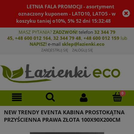
LETNIA FALA PROMOCJI - asortyment
oznaczony kuponem - LATO10, LATO5 - w
koszyku taniej o10%, 5%
52
dni
15
:
32
:
48
MASZ PYTANIA?
ZADZWOŃ!
telefon
32 344 79
45
,
+48 600 012 164
,
32 344 79 4
8
,
+4
8 600 012 159
lub
NAPISZ!
e-mail
sklep@lazienki.eco
ZAREJESTRUJ SIĘ
ZALOGUJ SIĘ
NEW TRENDY EVENTA KABINA PROSTOKĄTNA
PRZYŚCIENNA PRAWA ZŁOTA 100X90X200CM