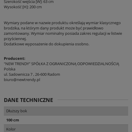
Szerokość wejścia [W]: 63 cm
Wysokość [H]: 200 cm
Wymiary podane w nazwie produktu określają wymiar klasycznego
brodzika, na którym dany produkt może być prawidłowo
zamontowany. Wymiar nominalny posiada zakres regulacji w listwie
przyściennej.
Dodatkowe wyposażenie do dokupienia osobno.
Producent:
"NEW TRENDY" SPÓŁKA Z OGRANICZONĄ ODPOWIEDZIALNOŚCIĄ
Polska
ul. Sadownicza 7 , 26-600 Radom
biuro@newtrendy.pl
DANE TECHNICZNE
Dłuższy bok
100 cm
Kolor