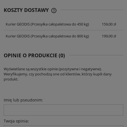
KOSZTY DOSTAWY
CENA NIE ZAWIERA EWENTUALNYCH
KOSZTÓW PŁATNOŚCI
Kurier GEODIS
(Przesyłka całopaletowa do 450 kg)
159,00 zł
Kurier GEODIS
(Przesyłka całopaletowa do 800 kg)
199,00 zł
OPINIE O PRODUKCIE (0)
Wyświetlane są wszystkie opinie (pozytywne i negatywne).
Weryfikujemy, czy pochodzą one od klientów, którzy kupili dany
produkt.
Imię lub pseudonim:
Twoja opinia: