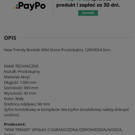
OPIS
New Trendy Brodzik Mild Stone Prostokątny 120X90X4,5cm.
DANE TECHNICZNE
Kształt: Prostokątny
Materiał: Akryl
Długość: 1200 mm
Szerokość: 900 mm
Wysokość: 45 mm
Kolor: Biały
Średnica odpływu: 90 mm
Syfon brodzikowy w komplecie: Nie (syfon brodzikowy należy dokupić
osobno)
Producent:
"NEW TRENDY" SPÓŁKA Z OGRANICZONĄ ODPOWIEDZIALNOŚCIĄ
Polska