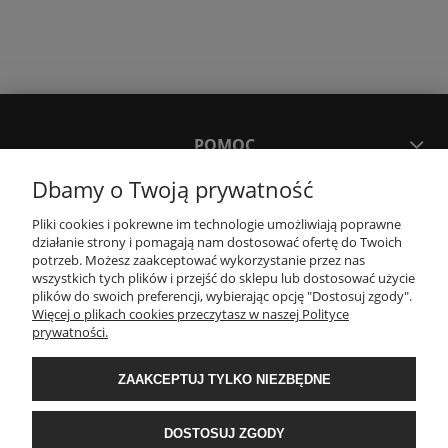
POMOC
Dbamy o Twoją prywatność
MOJE KONTO
Pliki cookies i pokrewne im technologie umożliwiają poprawne
działanie strony i pomagają nam dostosować ofertę do Twoich
potrzeb. Możesz zaakceptować wykorzystanie przez nas
PŁATNOŚCI I DOSTAWA
wszystkich tych plików i przejść do sklepu lub dostosować użycie
plików do swoich preferencji, wybierając opcję "Dostosuj zgody".
Więcej o plikach cookies przeczytasz w naszej Polityce
KONTAKT
prywatności.
ZAAKCEPTUJ TYLKO NIEZBĘDNE
Wyposażenie łazienek Łazienki.eco | Pawła 23, 41-708 Ruda Śląska | E-mail:
sklep@lazienki.eco | Tel.: 600 012 164 lub 600 012 159 | TGS Przemysław
Stoń | NIP: 6312213594 | REGON: 276403698
DOSTOSUJ ZGODY