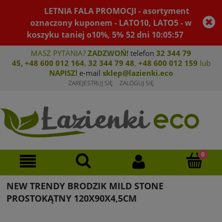
LETNIA FALA PROMOCJI - asortyment
oznaczony kuponem - LATO10, LATO5 - w
koszyku taniej o10%, 5%
52
dni
10
:
05
:
57
MASZ PYTANIA?
ZADZWOŃ!
telefon
32 344 79
45
,
+48 600 012 164
,
32 344 79 4
8
,
+4
8 600 012 159
lub
NAPISZ!
e-mail
sklep@lazienki.eco
ZAREJESTRUJ SIĘ
ZALOGUJ SIĘ
NEW TRENDY BRODZIK MILD STONE
PROSTOKĄTNY 120X90X4,5CM