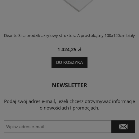
ły
Deante Silia brodzik akrylowy struktura A prostokątny 100x120cm biały
D
1 424,25 zł
DO KOSZYKA
NEWSLETTER
Podaj swój adres e-mail, jeżeli chcesz otrzymywać informacje
o nowościach i promocjach.