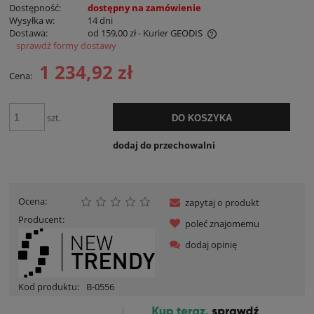
Dostępność:
dostępny na zamówienie
Wysyłka w:
14 dni
Dostawa:
od 159,00 zł
- Kurier GEODIS
sprawdź formy dostawy
Cena nie zawiera ewentualnych kosztów płatności
1 234,92 zł
Cena:
szt.
DO KOSZYKA
dodaj do przechowalni
Ocena:
zapytaj o produkt
Producent:
poleć znajomemu
dodaj opinię
Kod produktu:
B-0556