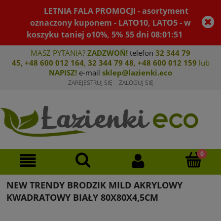
LETNIA FALA PROMOCJI - asortyment
oznaczony kuponem - LATO10, LATO5 - w
koszyku taniej o10%, 5%
55
dni
08
:
01
:
51
MASZ PYTANIA?
ZADZWOŃ!
telefon
32 344 79
45
,
+48 600 012 164
,
32 344 79 4
8
,
+4
8 600 012 159
lub
NAPISZ!
e-mail
sklep@lazienki.eco
ZAREJESTRUJ SIĘ
ZALOGUJ SIĘ
NEW TRENDY BRODZIK MILD AKRYLOWY
KWADRATOWY BIAŁY 80X80X4,5CM