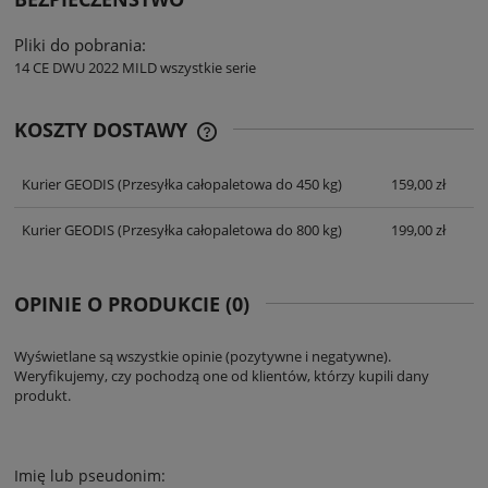
Pliki do pobrania:
14 CE DWU 2022 MILD wszystkie serie
KOSZTY DOSTAWY
CENA NIE ZAWIERA EWENTUALNYCH
KOSZTÓW PŁATNOŚCI
Kurier GEODIS
(Przesyłka całopaletowa do 450 kg)
159,00 zł
Kurier GEODIS
(Przesyłka całopaletowa do 800 kg)
199,00 zł
OPINIE O PRODUKCIE (0)
Wyświetlane są wszystkie opinie (pozytywne i negatywne).
Weryfikujemy, czy pochodzą one od klientów, którzy kupili dany
produkt.
Imię lub pseudonim: