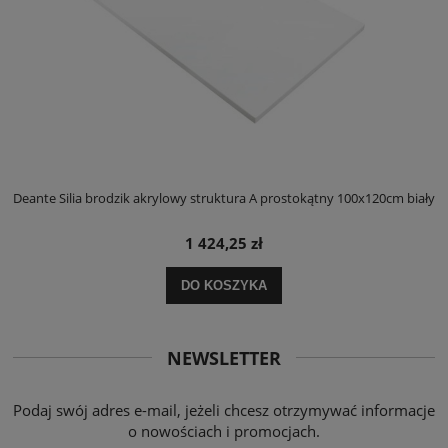
ły
Deante Silia brodzik akrylowy struktura A prostokątny 100x120cm biały
D
1 424,25 zł
DO KOSZYKA
NEWSLETTER
Podaj swój adres e-mail, jeżeli chcesz otrzymywać informacje
o nowościach i promocjach.