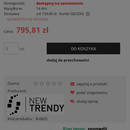
Dostępność:
dostępny na zamówienie
Wysyłka w:
14 dni
Dostawa:
od 159,00 zł
- Kurier GEODIS
sprawdź formy dostawy
Cena nie zawiera ewentualnych kosztów płatności
795,81 zł
Cena:
szt.
DO KOSZYKA
dodaj do przechowalni
Ocena:
zapytaj o produkt
Producent:
poleć znajomemu
dodaj opinię
Kod produktu:
B-0625