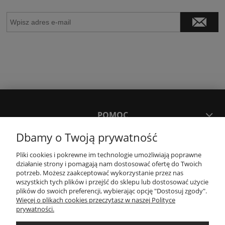
POMOC
Dbamy o Twoją prywatność
MOJE KONTO
Pliki cookies i pokrewne im technologie umożliwiają poprawne
działanie strony i pomagają nam dostosować ofertę do Twoich
potrzeb. Możesz zaakceptować wykorzystanie przez nas
PŁATNOŚCI I DOSTAWA
wszystkich tych plików i przejść do sklepu lub dostosować użycie
plików do swoich preferencji, wybierając opcję "Dostosuj zgody".
Więcej o plikach cookies przeczytasz w naszej Polityce
KONTAKT
prywatności.