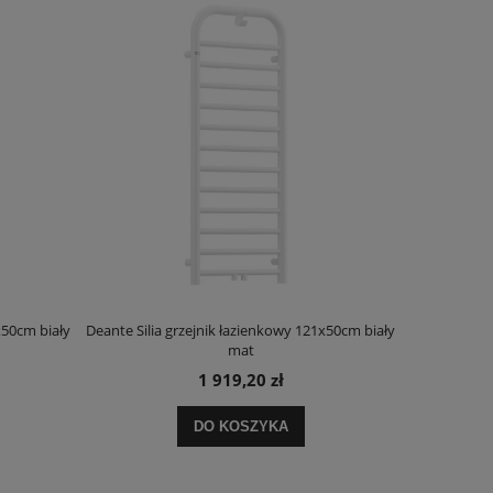
x50cm biały
Deante Silia grzejnik łazienkowy 121x50cm biały
Deante Ora
mat
1 919,20 zł
DO KOSZYKA