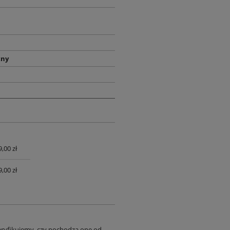
tny
,00 zł
UALNYCH
,00 zł
eryfikujemy, czy pochodzą one od