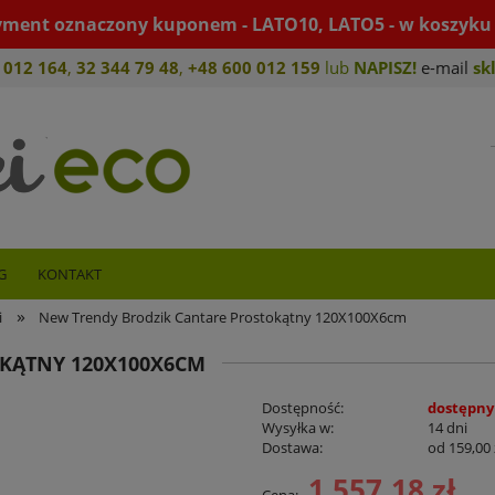
yment oznaczony kuponem - LATO10, LATO5 - w koszyku 
 012 164
,
32 344 79 4
8
,
+4
8 600 012 159
lub
NAPISZ!
e-mail
sk
G
KONTAKT
»
i
New Trendy Brodzik Cantare Prostokątny 120X100X6cm
KĄTNY 120X100X6CM
Dostępność:
dostępny
Wysyłka w:
14 dni
Dostawa:
od 159,00 
1 557,18 zł