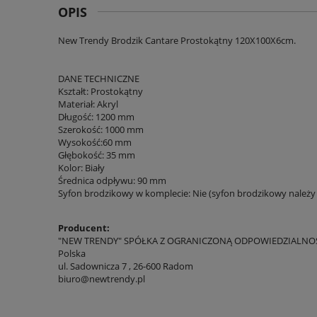
OPIS
New Trendy Brodzik Cantare Prostokątny 120X100X6cm.
DANE TECHNICZNE
Kształt: Prostokątny
Materiał: Akryl
Długość: 1200 mm
Szerokość: 1000 mm
Wysokość:60 mm
Głębokość: 35 mm
Kolor: Biały
Średnica odpływu: 90 mm
Syfon brodzikowy w komplecie: Nie (syfon brodzikowy należ
Producent:
"NEW TRENDY" SPÓŁKA Z OGRANICZONĄ ODPOWIEDZIALNO
Polska
ul. Sadownicza 7 , 26-600 Radom
biuro@newtrendy.pl