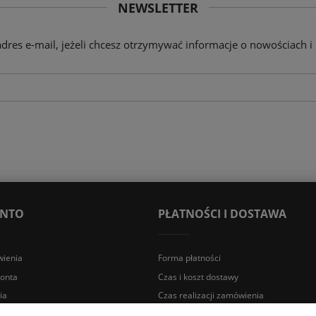
NEWSLETTER
adres e-mail, jeżeli chcesz otrzymywać informacje o nowościach i
ONTO
PŁATNOŚCI I DOSTAWA
ienia
Forma płatności
konta
Czas i koszt dostawy
ia
Czas realizacji zamówienia