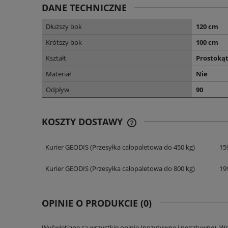
DANE TECHNICZNE
Dłuższy bok
120 cm
Krótszy bok
100 cm
Kształt
Prostoką
Materiał
Nie
Odpływ
90
KOSZTY DOSTAWY
Kurier GEODIS
(Przesyłka całopaletowa do 450 kg)
159
CENA NIE ZAWIERA EWENT
KOSZTÓW PŁATNOŚCI
Kurier GEODIS
(Przesyłka całopaletowa do 800 kg)
199
OPINIE O PRODUKCIE (0)
Wyświetlane są wszystkie opinie (pozytywne i negatywne). W