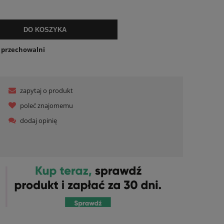
ualnych kosztów
DO KOSZYKA
o przechowalni
zapytaj o produkt
poleć znajomemu
dodaj opinię