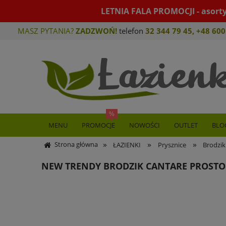
LETNIA FALA PROMOCJI - asort
MASZ PYTANIA?
ZADZWOŃ!
telefon
32 344 79 45
,
+48 600
MENU
PROMOCJE
NOWOŚCI
OUTLET
BLO
»
»
»
Strona główna
ŁAZIENKI
Prysznice
Brodzik
NEW TRENDY BRODZIK CANTARE PROSTO