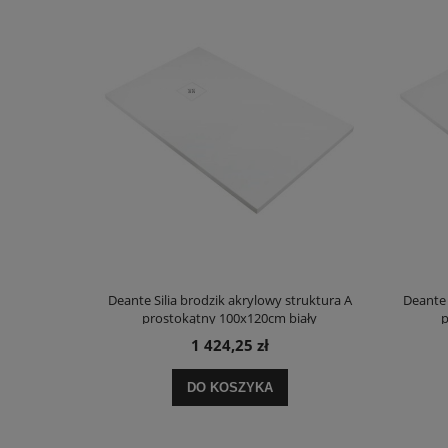
truktura A
Deante Silia brodzik akrylowy struktura A
Deante 
ały
prostokątny 100x120cm biały
p
1 424,25 zł
DO KOSZYKA