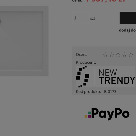
Cena:
Cena nie zawiera ewent
płatności
szt.
dodaj d
Ocena:
Producent:
Kod produktu:
B-0173