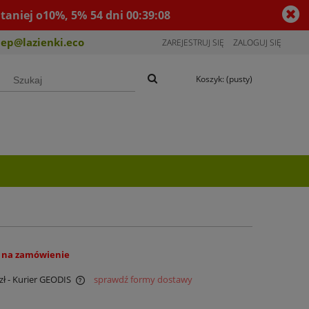
taniej o10%, 5%
54
dni
00
:
39
:
07
lep@lazienki.eco
ZAREJESTRUJ SIĘ
ZALOGUJ SIĘ
Koszyk:
(pusty)
 na zamówienie
zł
- Kurier GEODIS
sprawdź formy dostawy