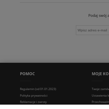
Podaj swój 
POMOC
MOJE K
Regulamin (od 01.01.2023)
Twoje zamów
Polityka prywatności
Ustawienia 
Reklamacje i zwroty
Przechowaln