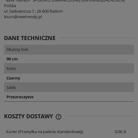
Polska
ul. Sadownicza 7 , 26-600 Radom
biuro@newtrendy.pl
DANE TECHNICZNE
Dłuższy bok
90 cm
Kolor
Czarny
Szkło
Przezroczyste
KOSZTY DOSTAWY
CENA NIE ZAWIERA EWENTUALNYCH
KOSZTÓW PŁATNOŚCI
Kurier
(Przesyłka na palecie standardowej)
0,00 zł