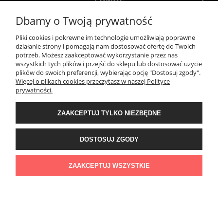
Dbamy o Twoją prywatność
MOJE KONTO
Pliki cookies i pokrewne im technologie umożliwiają poprawne
działanie strony i pomagają nam dostosować ofertę do Twoich
potrzeb. Możesz zaakceptować wykorzystanie przez nas
PŁATNOŚCI I DOSTAWA
wszystkich tych plików i przejść do sklepu lub dostosować użycie
plików do swoich preferencji, wybierając opcję "Dostosuj zgody".
Więcej o plikach cookies przeczytasz w naszej Polityce
KONTAKT
prywatności.
ZAAKCEPTUJ TYLKO NIEZBĘDNE
Wyposażenie łazienek Łazienki.eco | Pawła 23, 41-708 Ruda Śląska | E-mail:
sklep@lazienki.eco | Tel.: 600 012 164 lub 600 012 159 | TGS Przemysław
Stoń | NIP: 6312213594 | REGON: 276403698
DOSTOSUJ ZGODY
ZAAKCEPTUJ WSZYSTKIE
POKAŻ PEŁNĄ WERSJĘ STRONY
Sklep internetowy Shoper Premium