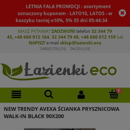
LETNIA FALA PROMOCJI - asortyment
oznaczony kuponem - LATO10, LATO5 - w
koszyku taniej o10%, 5%
55
dni
05
:
44
:
34
MASZ PYTANIA?
ZADZWOŃ!
telefon
32 344 79
45
,
+48 600 012 164
,
32 344 79 4
8
,
+4
8 600 012 159
lub
NAPISZ!
e-mail
sklep@lazienki.eco
ZAREJESTRUJ SIĘ
ZALOGUJ SIĘ
NEW TRENDY AVEXA ŚCIANKA PRYSZNICOWA
WALK-IN BLACK 90X200