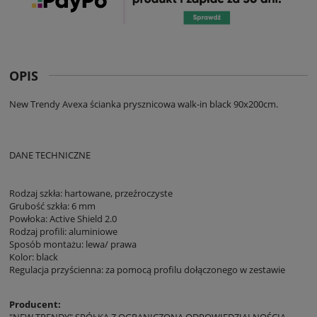
OPIS
New Trendy Avexa ścianka prysznicowa walk-in black 90x200cm.
DANE TECHNICZNE
Rodzaj szkła: hartowane, przeźroczyste
Grubość szkła: 6 mm
Powłoka: Active Shield 2.0
Rodzaj profili: aluminiowe
Sposób montażu: lewa/ prawa
Kolor: black
Regulacja przyścienna: za pomocą profilu dołączonego w zestawie
Producent:
"NEW TRENDY" SPÓŁKA Z OGRANICZONĄ ODPOWIEDZIALNOŚCIĄ