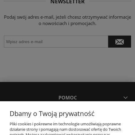
NEWSLETTER
Podaj swój adres e-mail, jeżeli chcesz otrzymywać informacje
o nowościach i promocjach.
POMOC
Dbamy o Twoją prywatność
MOJE KONTO
Pliki cookies i pokrewne im technologie umożliwiają poprawne
działanie strony i pomagają nam dostosować ofertę do Twoich
PŁATNOŚCI I DOSTAWA
potrzeb. Możesz zaakceptować wykorzystanie przez nas