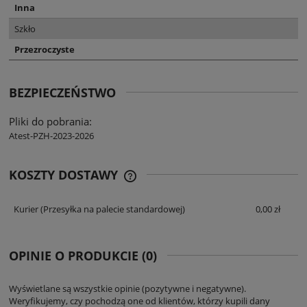
Inna
Szkło
Przezroczyste
BEZPIECZEŃSTWO
Pliki do pobrania:
Atest-PZH-2023-2026
KOSZTY DOSTAWY
CENA NIE ZAWIERA EWENTUALNYCH
KOSZTÓW PŁATNOŚCI
Kurier
(Przesyłka na palecie standardowej)
0,00 zł
OPINIE O PRODUKCIE (0)
Wyświetlane są wszystkie opinie (pozytywne i negatywne).
Weryfikujemy, czy pochodzą one od klientów, którzy kupili dany