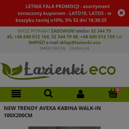
LETNIA FALA PROMOCJI - asortyment
oznaczony kuponem - LATO10, LATO5 - w
koszyku taniej o10%, 5%
52
dni
18
:
39
:
25
MASZ PYTANIA?
ZADZWOŃ!
telefon
32 344 79
45
,
+48 600 012 164
,
32 344 79 4
8
,
+4
8 600 012 159
lub
NAPISZ!
e-mail
sklep@lazienki.eco
ZAREJESTRUJ SIĘ
ZALOGUJ SIĘ
NEW TRENDY AVEXA KABINA WALK-IN
100X200CM