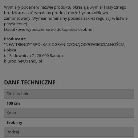
Wymiary podane w nazwie produktu określają wymiar klasycznego
brodzika, na którym dany produkt może być prawidłowo
zamontowany. Wymiar nominalny posiada zakres regulacji w listwie
przyściennej.
Dodatkowe wyposażenie do dokupienia osobno.
Producent:
"NEW TRENDY" SPÓŁKA Z OGRANICZONĄ ODPOWIEDZIALNOŚCIĄ
Polska
ul. Sadownicza 7 , 26-600 Radom
biuro@newtrendy.pl
DANE TECHNICZNE
Dłuższy bok
100 cm
Kolor
Srebrny
Rodzaj