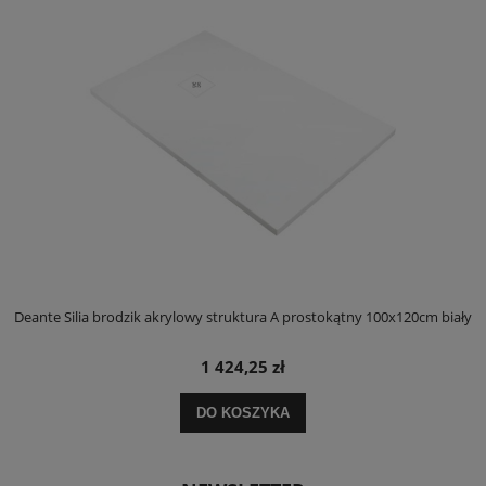
ły
Deante Silia brodzik akrylowy struktura A prostokątny 100x120cm biały
D
1 424,25 zł
DO KOSZYKA