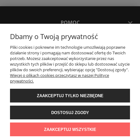
POMOC
Dbamy o Twoją prywatność
MOJE KONTO
Pliki cookies i pokrewne im technologie umożliwiają poprawne
działanie strony i pomagają nam dostosować ofertę do Twoich
potrzeb. Możesz zaakceptować wykorzystanie przez nas
PŁATNOŚCI I DOSTAWA
wszystkich tych plików i przejść do sklepu lub dostosować użycie
plików do swoich preferencji, wybierając opcję "Dostosuj zgody".
Więcej o plikach cookies przeczytasz w naszej Polityce
KONTAKT
prywatności.
ZAAKCEPTUJ TYLKO NIEZBĘDNE
Wyposażenie łazienek Łazienki.eco | Pawła 23, 41-708 Ruda Śląska | E-mail:
sklep@lazienki.eco | Tel.: 600 012 164 lub 600 012 159 | TGS Przemysław
Stoń | NIP: 6312213594 | REGON: 276403698
DOSTOSUJ ZGODY
ZAAKCEPTUJ WSZYSTKIE