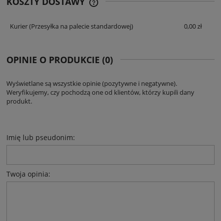
KOSZTY DOSTAWY
CENA NIE ZAWIERA EWENTUALNYCH
KOSZTÓW PŁATNOŚCI
Kurier
(Przesyłka na palecie standardowej)
0,00 zł
OPINIE O PRODUKCIE (0)
Wyświetlane są wszystkie opinie (pozytywne i negatywne).
Weryfikujemy, czy pochodzą one od klientów, którzy kupili dany
produkt.
Imię lub pseudonim:
Twoja opinia: