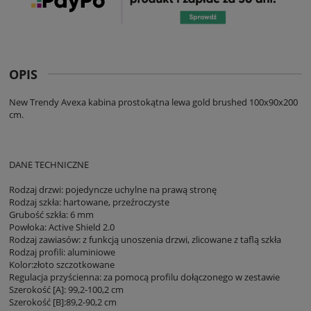
OPIS
New Trendy Avexa kabina prostokątna lewa gold brushed 100x90x200
cm.
DANE TECHNICZNE
Rodzaj drzwi: pojedyncze uchylne na prawą stronę
Rodzaj szkła: hartowane, przeźroczyste
Grubość szkła: 6 mm
Powłoka: Active Shield 2.0
Rodzaj zawiasów: z funkcją unoszenia drzwi, zlicowane z taflą szkła
Rodzaj profili: aluminiowe
Kolor:złoto szczotkowane
Regulacja przyścienna: za pomocą profilu dołączonego w zestawie
Szerokość [A]: 99,2-100,2 cm
Szerokość [B]:89,2-90,2 cm