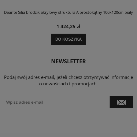
ły
Deante Silia brodzik akrylowy struktura A prostokątny 100x120cm biały
D
1 424,25 zł
DO KOSZYKA
NEWSLETTER
Podaj swój adres e-mail, jeżeli chcesz otrzymywać informacje
o nowościach i promocjach.