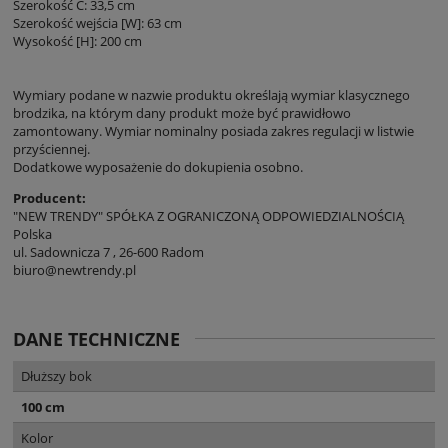
Szerokość C: 33,5 cm
Szerokość wejścia [W]: 63 cm
Wysokość [H]: 200 cm
Wymiary podane w nazwie produktu określają wymiar klasycznego
brodzika, na którym dany produkt może być prawidłowo
zamontowany. Wymiar nominalny posiada zakres regulacji w listwie
przyściennej.
Dodatkowe wyposażenie do dokupienia osobno.
Producent:
"NEW TRENDY" SPÓŁKA Z OGRANICZONĄ ODPOWIEDZIALNOŚCIĄ
Polska
ul. Sadownicza 7 , 26-600 Radom
biuro@newtrendy.pl
DANE TECHNICZNE
Dłuższy bok
100 cm
Kolor