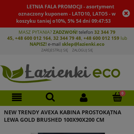
LETNIA FALA PROMOCJI - asortyment
oznaczony kuponem - LATO10, LATO5 - w
koszyku taniej o10%, 5%
54
dni
09
:
47
:
53
MASZ PYTANIA?
ZADZWOŃ!
telefon
32 344 79
45
,
+48 600 012 164
,
32 344 79 4
8
,
+4
8 600 012 159
lub
NAPISZ!
e-mail
sklep@lazienki.eco
ZAREJESTRUJ SIĘ
ZALOGUJ SIĘ
NEW TRENDY AVEXA KABINA PROSTOKĄTNA
LEWA GOLD BRUSHED 100X90X200 CM