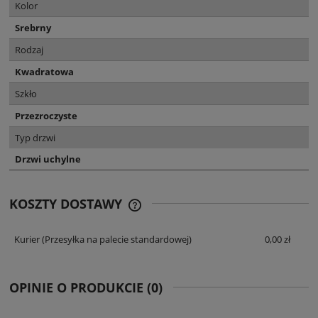
Kolor
Srebrny
Rodzaj
Kwadratowa
Szkło
Przezroczyste
Typ drzwi
Drzwi uchylne
KOSZTY DOSTAWY
CENA NIE ZAWIERA EWENTUALNYCH
KOSZTÓW PŁATNOŚCI
Kurier
(Przesyłka na palecie standardowej)
0,00 zł
OPINIE O PRODUKCIE (0)