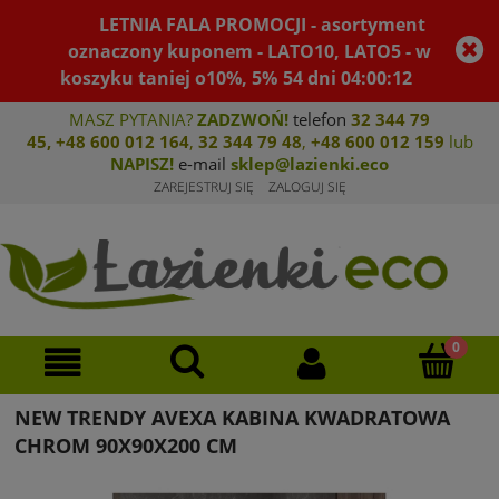
LETNIA FALA PROMOCJI - asortyment
oznaczony kuponem - LATO10, LATO5 - w
koszyku taniej o10%, 5%
54
dni
04
:
00
:
12
MASZ PYTANIA?
ZADZWOŃ!
telefon
32 344 79
45
,
+48 600 012 164
,
32 344 79 4
8
,
+4
8 600 012 159
lub
NAPISZ!
e-mail
sklep@lazienki.eco
ZAREJESTRUJ SIĘ
ZALOGUJ SIĘ
NEW TRENDY AVEXA KABINA KWADRATOWA
CHROM 90X90X200 CM