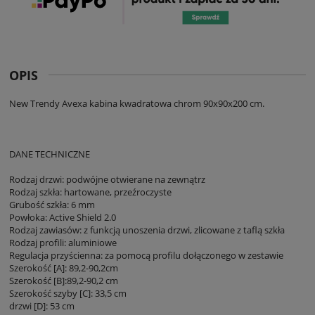
OPIS
New Trendy Avexa kabina kwadratowa chrom 90x90x200 cm.
DANE TECHNICZNE
Rodzaj drzwi: podwójne otwierane na zewnątrz
Rodzaj szkła: hartowane, przeźroczyste
Grubość szkła: 6 mm
Powłoka: Active Shield 2.0
Rodzaj zawiasów: z funkcją unoszenia drzwi, zlicowane z taflą szkła
Rodzaj profili: aluminiowe
Regulacja przyścienna: za pomocą profilu dołączonego w zestawie
Szerokość [A]: 89,2-90,2cm
Szerokość [B]:89,2-90,2 cm
Szerokość szyby [C]: 33,5 cm
drzwi [D]: 53 cm