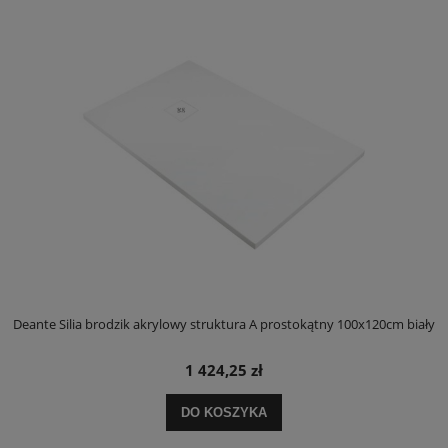
ły
Deante Silia brodzik akrylowy struktura A prostokątny 100x120cm biały
D
1 424,25 zł
DO KOSZYKA