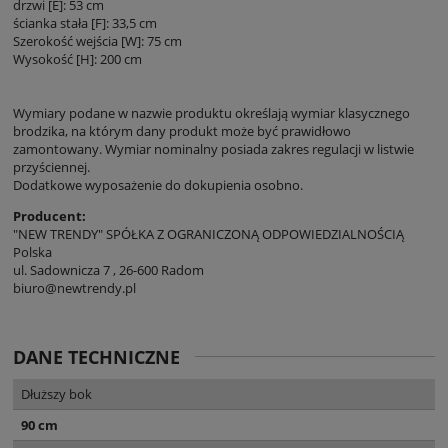
drzwi [E]: 53 cm
ścianka stała [F]: 33,5 cm
Szerokość wejścia [W]: 75 cm
Wysokość [H]: 200 cm
Wymiary podane w nazwie produktu określają wymiar klasycznego
brodzika, na którym dany produkt może być prawidłowo
zamontowany. Wymiar nominalny posiada zakres regulacji w listwie
przyściennej.
Dodatkowe wyposażenie do dokupienia osobno.
Producent:
"NEW TRENDY" SPÓŁKA Z OGRANICZONĄ ODPOWIEDZIALNOŚCIĄ
Polska
ul. Sadownicza 7 , 26-600 Radom
biuro@newtrendy.pl
DANE TECHNICZNE
Dłuższy bok
90 cm