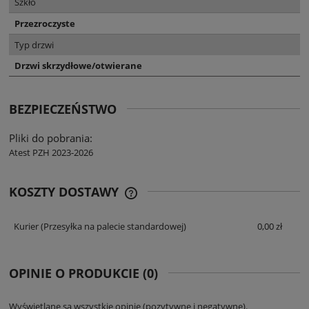
Szkło
Przezroczyste
Typ drzwi
Drzwi skrzydłowe/otwierane
BEZPIECZEŃSTWO
Pliki do pobrania:
Atest PZH 2023-2026
KOSZTY DOSTAWY
CENA NIE ZAWIERA EWENTUALNYCH
KOSZTÓW PŁATNOŚCI
Kurier
(Przesyłka na palecie standardowej)
0,00 zł
OPINIE O PRODUKCIE (0)
Wyświetlane są wszystkie opinie (pozytywne i negatywne).