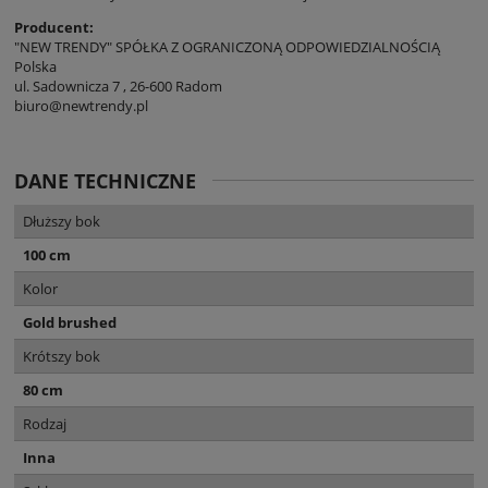
Producent:
"NEW TRENDY" SPÓŁKA Z OGRANICZONĄ ODPOWIEDZIALNOŚCIĄ
Polska
ul. Sadownicza 7 , 26-600 Radom
biuro@newtrendy.pl
DANE TECHNICZNE
Dłuższy bok
100 cm
Kolor
Gold brushed
Krótszy bok
80 cm
Rodzaj
Inna