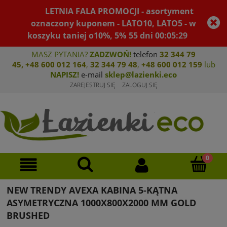
LETNIA FALA PROMOCJI - asortyment
oznaczony kuponem - LATO10, LATO5 - w
koszyku taniej o10%, 5%
55
dni
00
:
05
:
29
MASZ PYTANIA?
ZADZWOŃ!
telefon
32 344 79
45
,
+48 600 012 164
,
32 344 79 4
8
,
+4
8 600 012 159
lub
NAPISZ!
e-mail
sklep@lazienki.eco
ZAREJESTRUJ SIĘ
ZALOGUJ SIĘ
NEW TRENDY AVEXA KABINA 5-KĄTNA
ASYMETRYCZNA 1000X800X2000 MM GOLD
BRUSHED