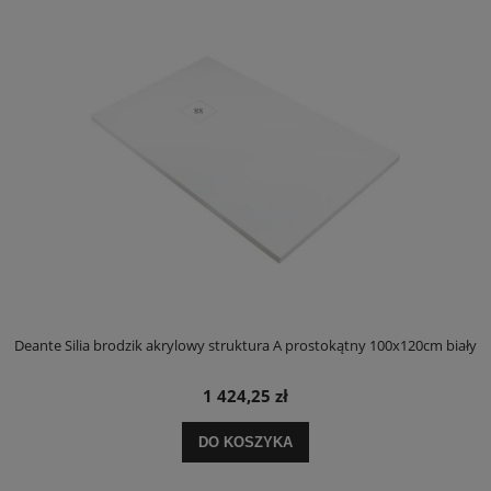
ły
Deante Silia brodzik akrylowy struktura A prostokątny 100x120cm biały
D
1 424,25 zł
DO KOSZYKA