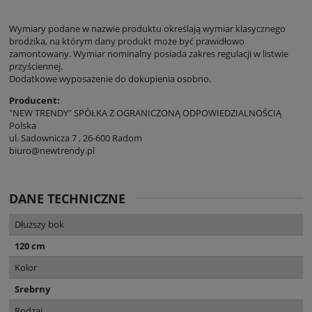
Wymiary podane w nazwie produktu określają wymiar klasycznego
brodzika, na którym dany produkt może być prawidłowo
zamontowany. Wymiar nominalny posiada zakres regulacji w listwie
przyściennej.
Dodatkowe wyposażenie do dokupienia osobno.
Producent:
"NEW TRENDY" SPÓŁKA Z OGRANICZONĄ ODPOWIEDZIALNOŚCIĄ
Polska
ul. Sadownicza 7 , 26-600 Radom
biuro@newtrendy.pl
DANE TECHNICZNE
Dłuższy bok
120 cm
Kolor
Srebrny
Rodzaj