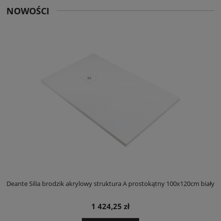
NOWOŚCI
ły
Deante Silia brodzik akrylowy struktura A prostokątny 100x120cm biały
D
1 424,25 zł