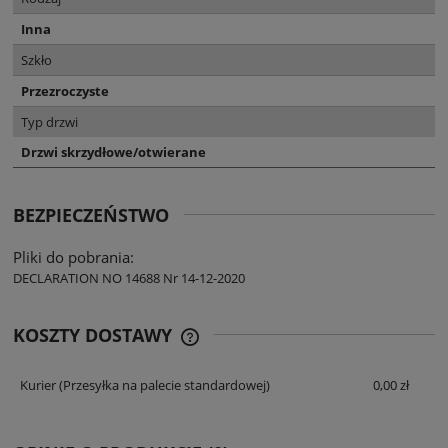
Inna
Szkło
Przezroczyste
Typ drzwi
Drzwi skrzydłowe/otwierane
BEZPIECZEŃSTWO
Pliki do pobrania:
DECLARATION NO 14688 Nr 14-12-2020
KOSZTY DOSTAWY
CENA NIE ZAWIERA EWENTUALNYCH
KOSZTÓW PŁATNOŚCI
Kurier
(Przesyłka na palecie standardowej)
0,00 zł