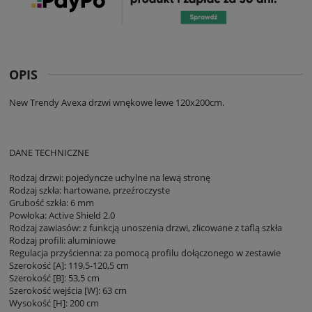
OPIS
New Trendy Avexa drzwi wnękowe lewe 120x200cm.
DANE TECHNICZNE
Rodzaj drzwi: pojedyncze uchylne na lewą stronę
Rodzaj szkła: hartowane, przeźroczyste
Grubość szkła: 6 mm
Powłoka: Active Shield 2.0
Rodzaj zawiasów: z funkcją unoszenia drzwi, zlicowane z taflą szkła
Rodzaj profili: aluminiowe
Regulacja przyścienna: za pomocą profilu dołączonego w zestawie
Szerokość [A]: 119,5-120,5 cm
Szerokość [B]: 53,5 cm
Szerokość wejścia [W]: 63 cm
Wysokość [H]: 200 cm