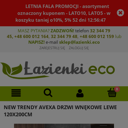
LETNIA FALA PROMOCJI - asortyment
oznaczony kuponem - LATO10, LATO5 - w
koszyku taniej o10%, 5%
52
dni
12
:
56
:
47
MASZ PYTANIA?
ZADZWOŃ!
telefon
32 344 79
45
,
+48 600 012 164
,
32 344 79 4
8
,
+4
8 600 012 159
lub
NAPISZ!
e-mail
sklep@lazienki.eco
ZAREJESTRUJ SIĘ
ZALOGUJ SIĘ
NEW TRENDY AVEXA DRZWI WNĘKOWE LEWE
120X200CM