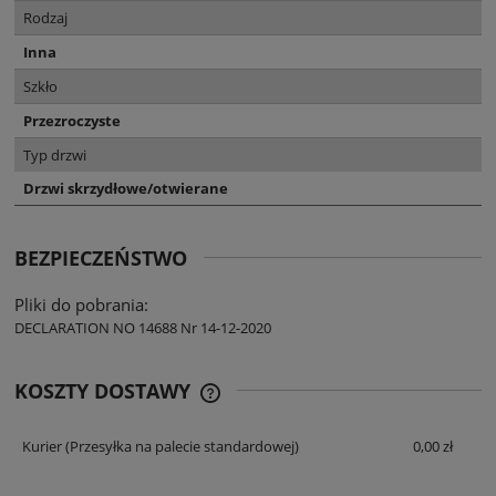
Rodzaj
Inna
Szkło
Przezroczyste
Typ drzwi
Drzwi skrzydłowe/otwierane
BEZPIECZEŃSTWO
Pliki do pobrania:
DECLARATION NO 14688 Nr 14-12-2020
KOSZTY DOSTAWY
CENA NIE ZAWIERA EWENTUALNYCH
KOSZTÓW PŁATNOŚCI
Kurier
(Przesyłka na palecie standardowej)
0,00 zł