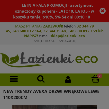
LETNIA FALA PROMOCJI - asortyment
oznaczony kuponem - LATO10, LATO5 - w
koszyku taniej o10%, 5%
54
dni
00
:
10
:
09
MASZ PYTANIA?
ZADZWOŃ!
telefon
32 344 79
45
,
+48 600 012 164
,
32 344 79 4
8
,
+4
8 600 012 159
lub
NAPISZ!
e-mail
sklep@lazienki.eco
ZAREJESTRUJ SIĘ
ZALOGUJ SIĘ
NEW TRENDY AVEXA DRZWI WNĘKOWE LEWE
110X200CM