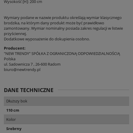
Wysokość [H]: 200 cm
Wymiary podane w nazwie produktu określają wymiar klasycznego
brodzika, na którym dany produkt może być prawidłowo
zamontowany. Wymiar nominalny posiada zakres regulacji w listwie
przyściennej.
Dodatkowe wyposażenie do dokupienia osobno.
Producent:
"NEW TRENDY" SPÓŁKA Z OGRANICZONĄ ODPOWIEDZIALNOŚCIĄ
Polska
ul. Sadownicza 7 , 26-600 Radom
biuro@newtrendy.pl
DANE TECHNICZNE
Dłuższy bok
110 cm
Kolor
Srebrny