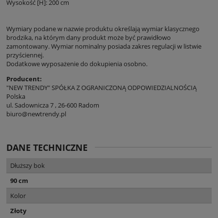
Wysokość [H]: 200 cm
Wymiary podane w nazwie produktu określają wymiar klasycznego
brodzika, na którym dany produkt może być prawidłowo
zamontowany. Wymiar nominalny posiada zakres regulacji w listwie
przyściennej.
Dodatkowe wyposażenie do dokupienia osobno.
Producent:
"NEW TRENDY" SPÓŁKA Z OGRANICZONĄ ODPOWIEDZIALNOŚCIĄ
Polska
ul. Sadownicza 7 , 26-600 Radom
biuro@newtrendy.pl
DANE TECHNICZNE
Dłuższy bok
90 cm
Kolor
Złoty