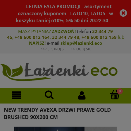
LETNIA FALA PROMOCJI - asortyment
oznaczony kuponem - LATO10, LATO5 - w
koszyku taniej o10%, 5%
50
dni
20
:
22
:
30
MASZ PYTANIA?
ZADZWOŃ!
telefon
32 344 79
45
,
+48 600 012 164
,
32 344 79 4
8
,
+4
8 600 012 159
lub
NAPISZ!
e-mail
sklep@lazienki.eco
ZAREJESTRUJ SIĘ
ZALOGUJ SIĘ
NEW TRENDY AVEXA DRZWI PRAWE GOLD
BRUSHED 90X200 CM