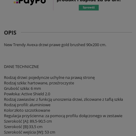
OPIS
New Trendy Avexa drzwi prawe gold brushed 90x200 cm.
DANE TECHNICZNE
Rodzaj drzwi: pojedyncze uchylne na prawą stronę
Rodzaj szkła: hartowane, przeźroczyste
Grubość szkła: 6 mm
Powłoka: Active Shield 2.0
Rodzaj zawiasów: z funkcją unoszenia drzwi, zlicowane z taflą szkła
Rodzaj profili: aluminiowe
Kolor:złoto szczotkowane
Regulacja przyścienna: za pomocą profilu dołączonego w zestawie
Szerokość [A]: 89,5-90,5 cm
Szerokość [B]:33,5 cm
Szerokość wejścia [W]: 53 cm