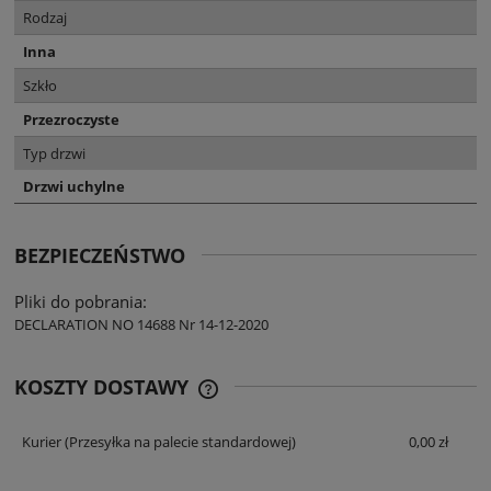
Rodzaj
Inna
Szkło
Przezroczyste
Typ drzwi
Drzwi uchylne
BEZPIECZEŃSTWO
Pliki do pobrania:
DECLARATION NO 14688 Nr 14-12-2020
KOSZTY DOSTAWY
CENA NIE ZAWIERA EWENTUALNYCH
KOSZTÓW PŁATNOŚCI
Kurier
(Przesyłka na palecie standardowej)
0,00 zł