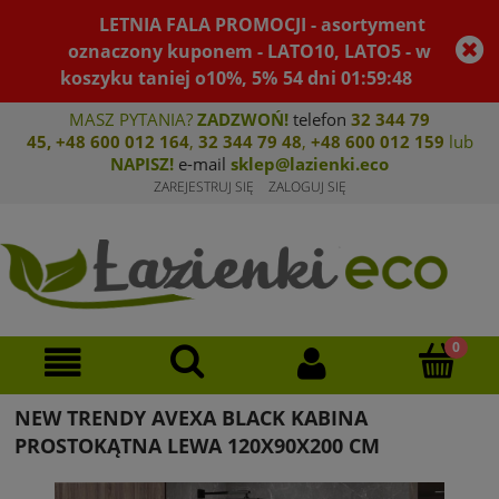
LETNIA FALA PROMOCJI - asortyment
oznaczony kuponem - LATO10, LATO5 - w
koszyku taniej o10%, 5%
54
dni
01
:
59
:
48
MASZ PYTANIA?
ZADZWOŃ!
telefon
32 344 79
45
,
+48 600 012 164
,
32 344 79 4
8
,
+4
8 600 012 159
lub
NAPISZ!
e-mail
sklep@lazienki.eco
ZAREJESTRUJ SIĘ
ZALOGUJ SIĘ
NEW TRENDY AVEXA BLACK KABINA
PROSTOKĄTNA LEWA 120X90X200 CM