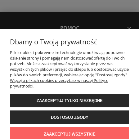
POMOC
Dbamy o Twoją prywatność
MOJE KONTO
Pliki cookies i pokrewne im technologie umożliwiają poprawne
działanie strony i pomagają nam dostosować ofertę do Twoich
potrzeb. Możesz zaakceptować wykorzystanie przez nas
PŁATNOŚCI I DOSTAWA
wszystkich tych plików i przejść do sklepu lub dostosować użycie
plików do swoich preferencji, wybierając opcję "Dostosuj zgody".
Więcej o plikach cookies przeczytasz w naszej Polityce
KONTAKT
prywatności.
ZAAKCEPTUJ TYLKO NIEZBĘDNE
Wyposażenie łazienek Łazienki.eco | Pawła 23, 41-708 Ruda Śląska | E-mail:
sklep@lazienki.eco | Tel.: 600 012 164 lub 600 012 159 | TGS Przemysław
Stoń | NIP: 6312213594 | REGON: 276403698
DOSTOSUJ ZGODY
ZAAKCEPTUJ WSZYSTKIE