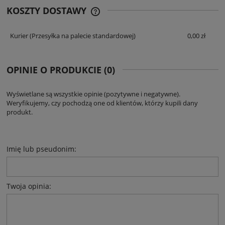
KOSZTY DOSTAWY
CENA NIE ZAWIERA EWENTUALNYCH
KOSZTÓW PŁATNOŚCI
Kurier
(Przesyłka na palecie standardowej)
0,00 zł
OPINIE O PRODUKCIE (0)
Wyświetlane są wszystkie opinie (pozytywne i negatywne).
Weryfikujemy, czy pochodzą one od klientów, którzy kupili dany
produkt.
Imię lub pseudonim:
Twoja opinia: