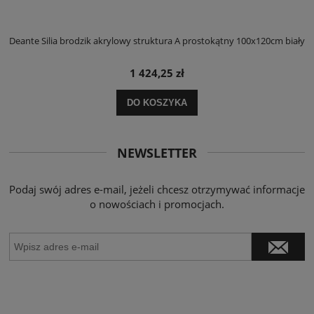
ły
Deante Silia brodzik akrylowy struktura A prostokątny 100x120cm biały
D
1 424,25 zł
DO KOSZYKA
NEWSLETTER
Podaj swój adres e-mail, jeżeli chcesz otrzymywać informacje
o nowościach i promocjach.