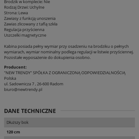
Brodzik w komplecie: Nie
Rodzaj Drzwi: Uchylne
Strona: Lewa
Zawiasy z funkcją unoszenia
Zawias zlicowany z taflą szkła
Regulacja przyścienna
Uszczelki magnetyczne
Kabina posiada pełny wymiar przy osadzeniu na brodziku o pełnych
wymiarach, wymiar nominalny podlega regulacji w listwie przyściennej.
Pozostałe wyposażenie do dokupienia osobno.
Producent:
"NEW TRENDY" SPÓŁKA Z OGRANICZONĄ ODPOWIEDZIALNOŚCIĄ
Polska
ul. Sadownicza 7 , 26-600 Radom
biuro@newtrendy.pl
DANE TECHNICZNE
Dłuższy bok
120 cm