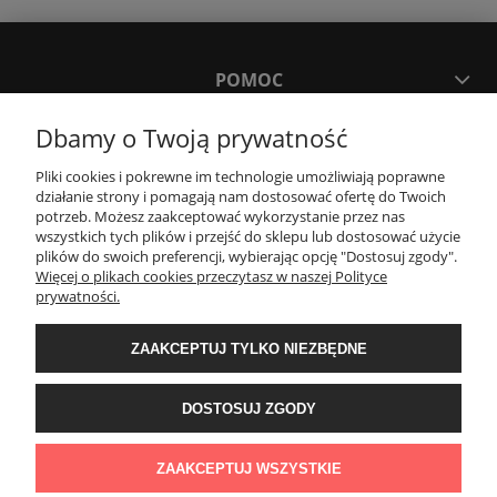
POMOC
Dbamy o Twoją prywatność
MOJE KONTO
Pliki cookies i pokrewne im technologie umożliwiają poprawne
działanie strony i pomagają nam dostosować ofertę do Twoich
PŁATNOŚCI I DOSTAWA
potrzeb. Możesz zaakceptować wykorzystanie przez nas
wszystkich tych plików i przejść do sklepu lub dostosować użycie
plików do swoich preferencji, wybierając opcję "Dostosuj zgody".
Więcej o plikach cookies przeczytasz w naszej Polityce
KONTAKT
prywatności.
Wyposażenie łazienek Łazienki.eco | Pawła 23, 41-708 Ruda Śląska | E-mail:
ZAAKCEPTUJ TYLKO NIEZBĘDNE
sklep@lazienki.eco | Tel.: 600 012 164 lub 600 012 159 | TGS Przemysław
Stoń | NIP: 6312213594 | REGON: 276403698
DOSTOSUJ ZGODY
ZAAKCEPTUJ WSZYSTKIE