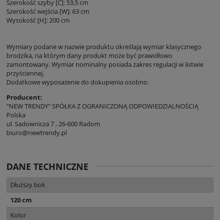
Szerokość szyby [C]: 53,5 cm
Szerokość wejścia [W]: 63 cm
Wysokość [H]: 200 cm
Wymiary podane w nazwie produktu określają wymiar klasycznego
brodzika, na którym dany produkt może być prawidłowo
zamontowany. Wymiar nominalny posiada zakres regulacji w listwie
przyściennej.
Dodatkowe wyposażenie do dokupienia osobno.
Producent:
"NEW TRENDY" SPÓŁKA Z OGRANICZONĄ ODPOWIEDZIALNOŚCIĄ
Polska
ul. Sadownicza 7 , 26-600 Radom
biuro@newtrendy.pl
DANE TECHNICZNE
Dłuższy bok
120 cm
Kolor