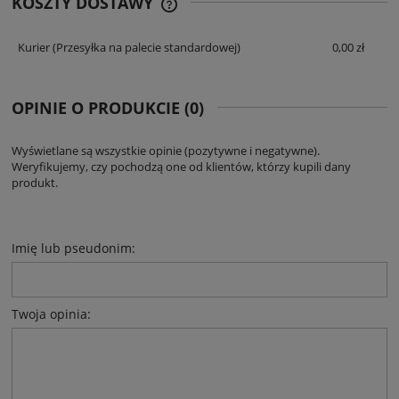
KOSZTY DOSTAWY
CENA NIE ZAWIERA EWENTUALNYCH
KOSZTÓW PŁATNOŚCI
Kurier
(Przesyłka na palecie standardowej)
0,00 zł
OPINIE O PRODUKCIE (0)
Wyświetlane są wszystkie opinie (pozytywne i negatywne).
Weryfikujemy, czy pochodzą one od klientów, którzy kupili dany
produkt.
Imię lub pseudonim:
Twoja opinia: