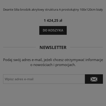
ły
Deante Silia brodzik akrylowy struktura A prostokątny 100x120cm biały
D
1 424,25 zł
DO KOSZYKA
NEWSLETTER
Podaj swój adres e-mail, jeżeli chcesz otrzymywać informacje
o nowościach i promocjach.