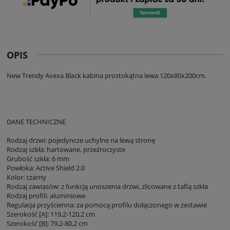
OPIS
New Trendy Avexa Black kabina prostokątna lewa 120x80x200cm.
DANE TECHNICZNE
Rodzaj drzwi: pojedyncze uchylne na lewą stronę
Rodzaj szkła: hartowane, przeźroczyste
Grubość szkła: 6 mm
Powłoka: Active Shield 2.0
Kolor: czarny
Rodzaj zawiasów: z funkcją unoszenia drzwi, zlicowane z taflą szkła
Rodzaj profili: aluminiowe
Regulacja przyścienna: za pomocą profilu dołączonego w zestawie
Szerokość [A]: 119,2-120,2 cm
Szerokość [B]: 79,2-80,2 cm