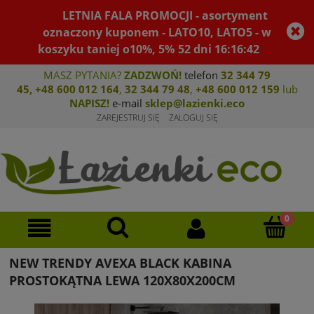
LETNIA FALA PROMOCJI - asortyment
oznaczony kuponem - LATO10, LATO5 - w
koszyku taniej o10%, 5%
52
dni
16
:
16
:
42
MASZ PYTANIA?
ZADZWOŃ!
telefon
32 344 79
45
,
+48 600 012 164
,
32 344 79 4
8
,
+4
8 600 012 159
lub
NAPISZ!
e-mail
sklep@lazienki.eco
ZAREJESTRUJ SIĘ
ZALOGUJ SIĘ
NEW TRENDY AVEXA BLACK KABINA
PROSTOKĄTNA LEWA 120X80X200CM