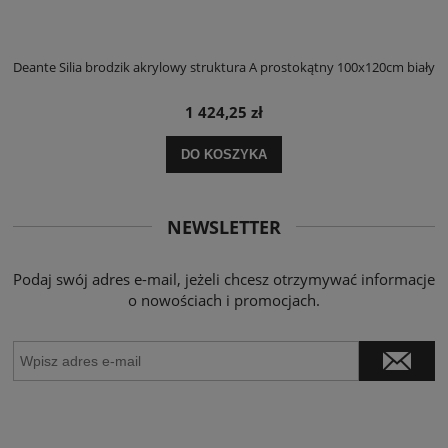
ły
Deante Silia brodzik akrylowy struktura A prostokątny 100x120cm biały
D
1 424,25 zł
DO KOSZYKA
NEWSLETTER
Podaj swój adres e-mail, jeżeli chcesz otrzymywać informacje
o nowościach i promocjach.