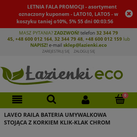
LETNIA FALA PROMOCJI - asortyment
oznaczony kuponem - LATO10, LATO5 - w
koszyku taniej o10%, 5%
55
dni
00
:
03
:
55
MASZ PYTANIA?
ZADZWOŃ!
telefon
32 344 79
45
,
+48 600 012 164
,
32 344 79 4
8
,
+4
8 600 012 159
lub
NAPISZ!
e-mail
sklep@lazienki.eco
ZAREJESTRUJ SIĘ
ZALOGUJ SIĘ
LAVEO RAILA BATERIA UMYWALKOWA
STOJĄCA Z KORKIEM KLIK-KLAK CHROM