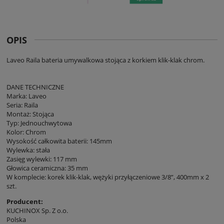
OPIS
Laveo Raila bateria umywalkowa stojąca z korkiem klik-klak chrom.
DANE TECHNICZNE
Marka: Laveo
Seria: Raila
Montaż: Stojąca
Typ: Jednouchwytowa
Kolor: Chrom
Wysokość całkowita baterii: 145mm
Wylewka: stała
Zasięg wylewki: 117 mm
Głowica ceramiczna: 35 mm
W komplecie: korek klik-klak, wężyki przyłączeniowe 3/8”, 400mm x 2
szt.
Producent:
KUCHINOX Sp. Z o.o.
Polska