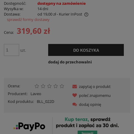
Dostępność:
dostępny na zamówienie
Wysyłka w:
14 dni
Dostawa:
od 19,00 zł
- Kurier InPost
sprawdź formy dostawy
Cena nie zawiera ewentualnych kosztów płatności
319,60 zł
Cena:
szt.
DO KOSZYKA
dodaj do przechowalni
Ocena:
zapytaj o produkt
Producent:
Laveo
poleć znajomemu
Kod produktu:
BLL_022D
dodaj opinię