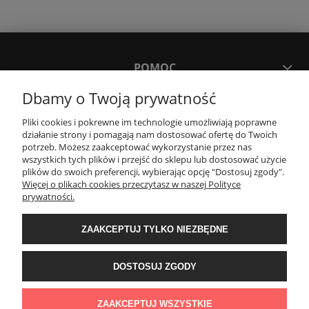
POMOC
Dbamy o Twoją prywatność
MOJE KONTO
Pliki cookies i pokrewne im technologie umożliwiają poprawne
działanie strony i pomagają nam dostosować ofertę do Twoich
potrzeb. Możesz zaakceptować wykorzystanie przez nas
PŁATNOŚCI I DOSTAWA
wszystkich tych plików i przejść do sklepu lub dostosować użycie
plików do swoich preferencji, wybierając opcję "Dostosuj zgody".
Więcej o plikach cookies przeczytasz w naszej Polityce
KONTAKT
prywatności.
ZAAKCEPTUJ TYLKO NIEZBĘDNE
Wyposażenie łazienek Łazienki.eco | Pawła 23, 41-708 Ruda Śląska | E-mail:
sklep@lazienki.eco | Tel.: 600 012 164 lub 600 012 159 | TGS Przemysław
Stoń | NIP: 6312213594 | REGON: 276403698
DOSTOSUJ ZGODY
ZAAKCEPTUJ WSZYSTKIE