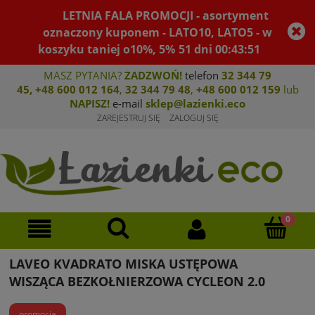
LETNIA FALA PROMOCJI - asortyment
oznaczony kuponem - LATO10, LATO5 - w
koszyku taniej o10%, 5%
51
dni
00
:
43
:
51
MASZ PYTANIA?
ZADZWOŃ!
telefon
32 344 79
45
,
+48 600 012 164
,
32 344 79 4
8
,
+4
8 600 012 159
lub
NAPISZ!
e-mail
sklep@lazienki.eco
ZAREJESTRUJ SIĘ
ZALOGUJ SIĘ
LAVEO KVADRATO MISKA USTĘPOWA
WISZĄCA BEZKOŁNIERZOWA CYCLEON 2.0
promocja