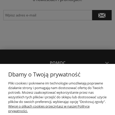
POMOC
Dbamy o Twoją prywatność
MOJE KONTO
Pliki cookies i pokrewne im technologie umożliwiają poprawne
działanie strony i pomagają nam dostosować ofertę do Twoich
potrzeb. Możesz zaakceptować wykorzystanie przez nas
PŁATNOŚCI I DOSTAWA
wszystkich tych plików i przejść do sklepu lub dostosować użycie
plików do swoich preferencji, wybierając opcję "Dostosuj zgody".
Więcej o plikach cookies przeczytasz w naszej Polityce
KONTAKT
prywatności.