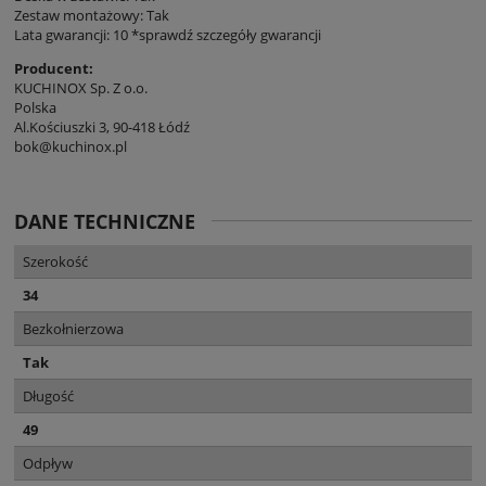
Zestaw montażowy: Tak
Lata gwarancji: 10 *sprawdź szczegóły gwarancji
Producent:
KUCHINOX Sp. Z o.o.
Polska
Al.Kościuszki 3, 90-418 Łódź
bok@kuchinox.pl
DANE TECHNICZNE
Szerokość
34
Bezkołnierzowa
Tak
Długość
49
Odpływ