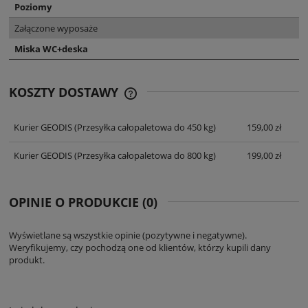
Poziomy
Załączone wyposaże
Miska WC+deska
KOSZTY DOSTAWY
CENA NIE ZAWIERA EWENTUALNYCH
KOSZTÓW PŁATNOŚCI
Kurier GEODIS
(Przesyłka całopaletowa do 450 kg)
159,00 zł
Kurier GEODIS
(Przesyłka całopaletowa do 800 kg)
199,00 zł
OPINIE O PRODUKCIE (0)
Wyświetlane są wszystkie opinie (pozytywne i negatywne).
Weryfikujemy, czy pochodzą one od klientów, którzy kupili dany
produkt.