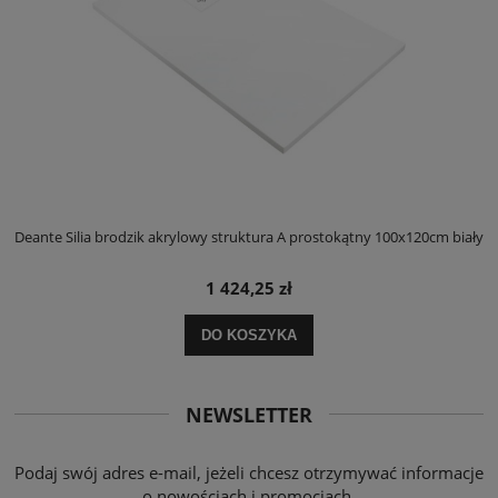
ły
Deante Silia brodzik akrylowy struktura A prostokątny 100x120cm biały
D
1 424,25 zł
DO KOSZYKA
NEWSLETTER
Podaj swój adres e-mail, jeżeli chcesz otrzymywać informacje
o nowościach i promocjach.