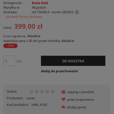
Dostępność:
Duża ilość
Wysyłka w:
48 godzin
Dostawa:
od 159,00 zł
- Kurier GEODIS
sprawdź formy dostawy
Cena nie zawiera ewentualnych kosztów płatności
399,00 zł
Cena:
Cena regularna:
892,50 zł
Najniższa cena z 30 dni przed obniżką:
399,00 zł
-55%
szt.
DO KOSZYKA
dodaj do przechowalni
Ocena:
zapytaj o produkt
Producent:
Laveo
poleć znajomemu
Kod produktu:
VMK_610S
dodaj opinię