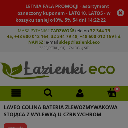
LETNIA FALA PROMOCJI - asortyment
oznaczony kuponem - LATO10, LATO5 - w
koszyku taniej o10%, 5%
54
dni
14
:
22
:
22
MASZ PYTANIA?
ZADZWOŃ!
telefon
32 344 79
45
,
+48 600 012 164
,
32 344 79 4
8
,
+4
8 600 012 159
lub
NAPISZ!
e-mail
sklep@lazienki.eco
ZAREJESTRUJ SIĘ
ZALOGUJ SIĘ
LAVEO COLINA BATERIA ZLEWOZMYWAKOWA
STOJĄCA Z WYLEWKĄ U CZRNY/CHROM
promocja