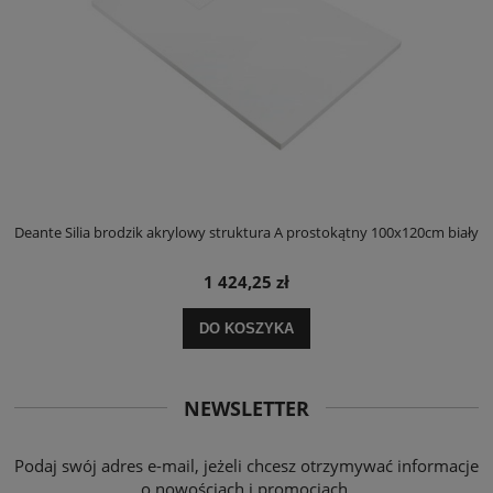
ły
Deante Silia brodzik akrylowy struktura A prostokątny 100x120cm biały
D
1 424,25 zł
DO KOSZYKA
NEWSLETTER
Podaj swój adres e-mail, jeżeli chcesz otrzymywać informacje
o nowościach i promocjach.