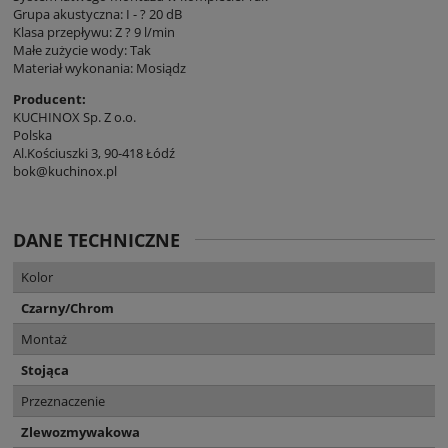
Grupa akustyczna: I - ? 20 dB
Klasa przepływu: Z ? 9 l/min
Małe zużycie wody: Tak
Materiał wykonania: Mosiądz
Producent:
KUCHINOX Sp. Z o.o.
Polska
Al.Kościuszki 3, 90-418 Łódź
bok@kuchinox.pl
DANE TECHNICZNE
Kolor
Czarny/Chrom
Montaż
Stojąca
Przeznaczenie
Zlewozmywakowa