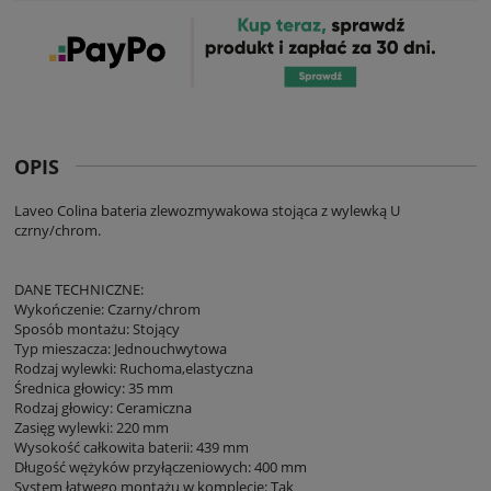
OPIS
Laveo Colina bateria zlewozmywakowa stojąca z wylewką U
czrny/chrom.
DANE TECHNICZNE:
Wykończenie: Czarny/chrom
Sposób montażu: Stojący
Typ mieszacza: Jednouchwytowa
Rodzaj wylewki: Ruchoma,elastyczna
Średnica głowicy: 35 mm
Rodzaj głowicy: Ceramiczna
Zasięg wylewki: 220 mm
Wysokość całkowita baterii: 439 mm
Długość wężyków przyłączeniowych: 400 mm
System łatwego montażu w komplecie: Tak