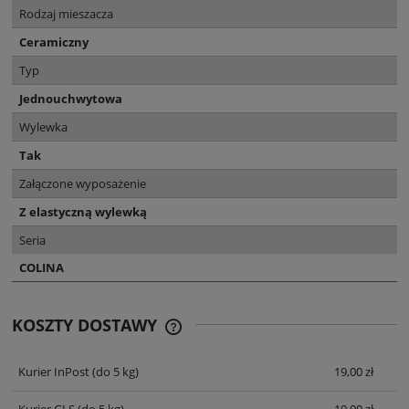
Rodzaj mieszacza
Ceramiczny
Typ
Jednouchwytowa
Wylewka
Tak
Załączone wyposażenie
Z elastyczną wylewką
Seria
COLINA
KOSZTY DOSTAWY
CENA NIE ZAWIERA EWENTUALNYCH
KOSZTÓW PŁATNOŚCI
Kurier InPost
(do 5 kg)
19,00 zł