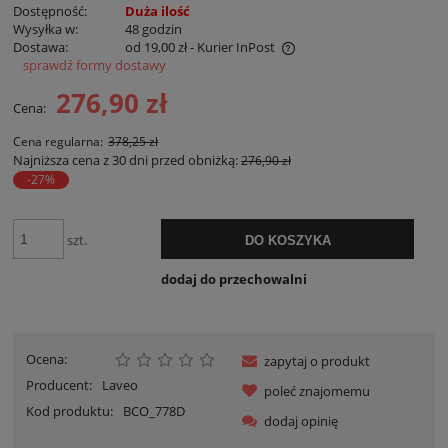
Dostępność:
Duża ilość
Wysyłka w:
48 godzin
Dostawa:
od 19,00 zł
- Kurier InPost
sprawdź formy dostawy
Cena nie zawiera ewentualnych kosztów płatności
276,90 zł
Cena:
Cena regularna:
378,25 zł
Najniższa cena z 30 dni przed obniżką:
276,90 zł
-27%
szt.
DO KOSZYKA
dodaj do przechowalni
Ocena:
zapytaj o produkt
Producent:
Laveo
poleć znajomemu
Kod produktu:
BCO_778D
dodaj opinię