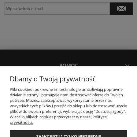
POMOC
Dbamy o Twoją prywatność
MOJE KONTO
Pliki cookies i pokrewne im technologie umożliwiają poprawne
działanie strony i pomagają nam dostosować ofertę do Twoich
potrzeb. Możesz zaakceptować wykorzystanie przez nas
PŁATNOŚCI I DOSTAWA
wszystkich tych plików i przejść do sklepu lub dostosować użycie
plików do swoich preferencji, wybierając opcję "Dostosuj zgody".
Więcej o plikach cookies przeczytasz w naszej Polityce
KONTAKT
prywatności.
ZAAKCEPTUJ TYLKO NIEZBĘDNE