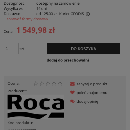
Dostępność:
dostępny na zamówienie
Wysyłka w:
14 dni
Dostawa:
od 125,00 zł
- Kurier GEODIS
sprawdź formy dostawy
Cena nie zawiera ewentualnych kosztów płatności
1 549,98 zł
Cena:
szt.
DO KOSZYKA
dodaj do przechowalni
Ocena:
zapytaj o produkt
Producent:
poleć znajomemu
dodaj opinię
Kod produktu: