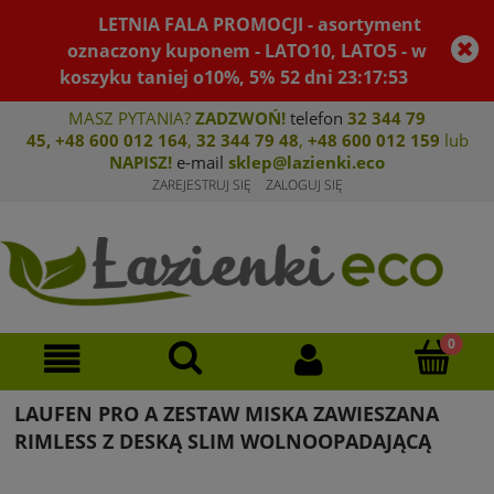
LETNIA FALA PROMOCJI - asortyment
oznaczony kuponem - LATO10, LATO5 - w
koszyku taniej o10%, 5%
52
dni
23
:
17
:
53
MASZ PYTANIA?
ZADZWOŃ!
telefon
32 344 79
45
,
+48 600 012 164
,
32 344 79 4
8
,
+4
8 600 012 159
lub
NAPISZ!
e-mail
sklep@lazienki.eco
ZAREJESTRUJ SIĘ
ZALOGUJ SIĘ
LAUFEN PRO A ZESTAW MISKA ZAWIESZANA
RIMLESS Z DESKĄ SLIM WOLNOOPADAJĄCĄ