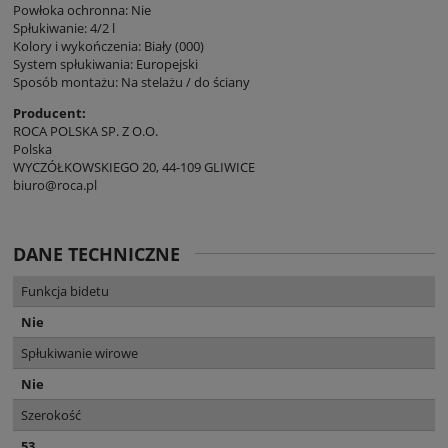
Powłoka ochronna: Nie
Spłukiwanie: 4/2 l
Kolory i wykończenia: Biały (000)
System spłukiwania: Europejski
Sposób montażu: Na stelażu / do ściany
Producent:
ROCA POLSKA SP. Z O.O.
Polska
WYCZÓŁKOWSKIEGO 20, 44-109 GLIWICE
biuro@roca.pl
DANE TECHNICZNE
Funkcja bidetu
Nie
Spłukiwanie wirowe
Nie
Szerokość
53