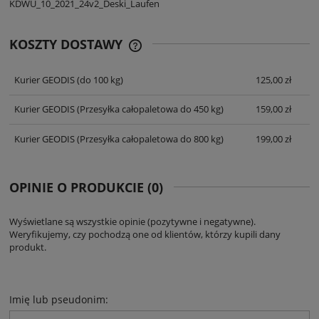
KDWU_10_2021_24v2_Deski_Laufen
KOSZTY DOSTAWY
CENA NIE ZAWIERA EWENTUALNYCH
KOSZTÓW PŁATNOŚCI
Kurier GEODIS
(do 100 kg)
125,00 zł
Kurier GEODIS
(Przesyłka całopaletowa do 450 kg)
159,00 zł
Kurier GEODIS
(Przesyłka całopaletowa do 800 kg)
199,00 zł
OPINIE O PRODUKCIE (0)
Wyświetlane są wszystkie opinie (pozytywne i negatywne).
Weryfikujemy, czy pochodzą one od klientów, którzy kupili dany
produkt.
Imię lub pseudonim: