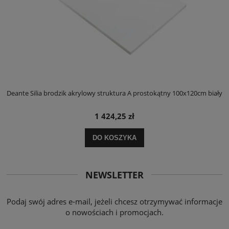
ły
Deante Silia brodzik akrylowy struktura A prostokątny 100x120cm biały
D
1 424,25 zł
DO KOSZYKA
NEWSLETTER
Podaj swój adres e-mail, jeżeli chcesz otrzymywać informacje
o nowościach i promocjach.