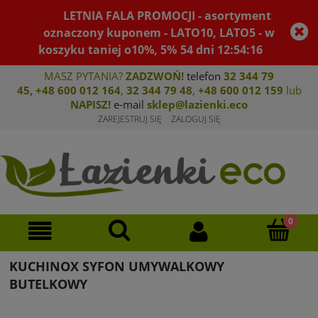
LETNIA FALA PROMOCJI - asortyment
oznaczony kuponem - LATO10, LATO5 - w
koszyku taniej o10%, 5%
54
dni
12
:
54
:
16
MASZ PYTANIA?
ZADZWOŃ!
telefon
32 344 79
45
,
+48 600 012 164
,
32 344 79 4
8
,
+4
8 600 012 159
lub
NAPISZ!
e-mail
sklep@lazienki.eco
ZAREJESTRUJ SIĘ
ZALOGUJ SIĘ
KUCHINOX SYFON UMYWALKOWY
BUTELKOWY