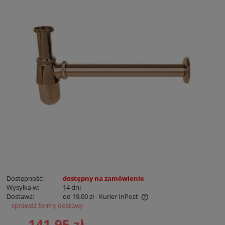
Dostępność:
dostępny na zamówienie
Wysyłka w:
14 dni
Dostawa:
od 19,00 zł
- Kurier InPost
sprawdź formy dostawy
Cena nie zawiera ewentualnych kosztów płatności
141,95 zł