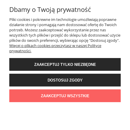
Dbamy o Twoją prywatność
MOJE KONTO
Pliki cookies i pokrewne im technologie umożliwiają poprawne
działanie strony i pomagają nam dostosować ofertę do Twoich
potrzeb. Możesz zaakceptować wykorzystanie przez nas
PŁATNOŚCI I DOSTAWA
wszystkich tych plików i przejść do sklepu lub dostosować użycie
plików do swoich preferencji, wybierając opcję "Dostosuj zgody".
Więcej o plikach cookies przeczytasz w naszej Polityce
KONTAKT
prywatności.
ZAAKCEPTUJ TYLKO NIEZBĘDNE
Wyposażenie łazienek Łazienki.eco | Pawła 23, 41-708 Ruda Śląska | E-mail:
sklep@lazienki.eco | Tel.: 600 012 164 lub 600 012 159 | TGS Przemysław
Stoń | NIP: 6312213594 | REGON: 276403698
DOSTOSUJ ZGODY
ZAAKCEPTUJ WSZYSTKIE
POKAŻ PEŁNĄ WERSJĘ STRONY
Sklep internetowy Shoper Premium