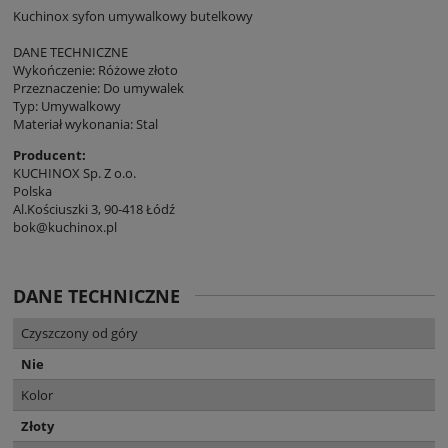
Kuchinox syfon umywalkowy butelkowy
DANE TECHNICZNE
Wykończenie: Różowe złoto
Przeznaczenie: Do umywalek
Typ: Umywalkowy
Materiał wykonania: Stal
Producent:
KUCHINOX Sp. Z o.o.
Polska
Al.Kościuszki 3, 90-418 Łódź
bok@kuchinox.pl
DANE TECHNICZNE
Czyszczony od góry
Nie
Kolor
Złoty