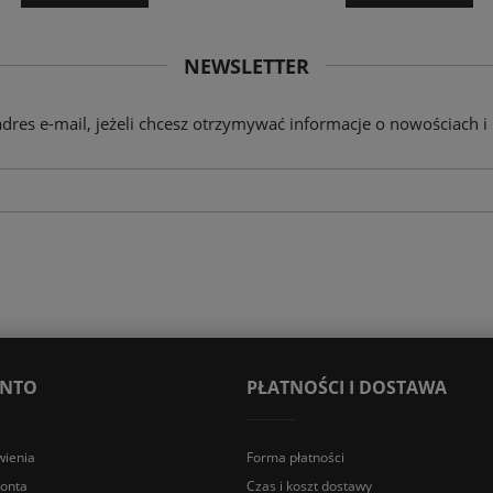
NEWSLETTER
adres e-mail, jeżeli chcesz otrzymywać informacje o nowościach i
ONTO
PŁATNOŚCI I DOSTAWA
ienia
Forma płatności
konta
Czas i koszt dostawy