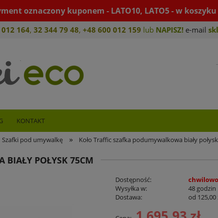
yment oznaczony kuponem - LATO10, LATO5 - w koszyku 
 012 164
,
32 344 79 4
8
,
+4
8 600 012 159
lub
NAPISZ!
e-mail
sk
G
KONTAKT
»
Szafki pod umywalkę
Koło Traffic szafka podumywalkowa biały połys
 BIAŁY POŁYSK 75CM
Dostępność:
chwilowo
Wysyłka w:
48 godzin
Dostawa:
od 125,00 
1 695,93 zł