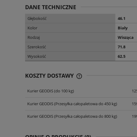
DANE TECHNICZNE
Głębokość
46.1
Kolor
Biały
Rodzaj
Wisząca
Szerokość
71.8
Wysokość
62.5
KOSZTY DOSTAWY
Kurier GEODIS
(do 100 kg)
125
CENA NIE ZAWIERA EWENT
KOSZTÓW PŁATNOŚCI
Kurier GEODIS
(Przesyłka całopaletowa do 450 kg)
159
Kurier GEODIS
(Przesyłka całopaletowa do 800 kg)
199
OPINIE O PRODUKCIE (0)