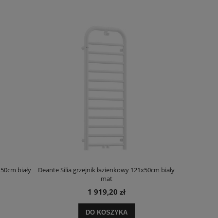
x50cm biały
Deante Silia grzejnik łazienkowy 121x50cm biały
Deante Ora
mat
1 919,20 zł
DO KOSZYKA