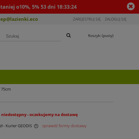
taniej o10%, 5%
53
dni
18
:
33
:
23
lep@lazienki.eco
ZAREJESTRUJ SIĘ
ZALOGUJ SIĘ
Koszyk:
(pusty)
k 75cm
 niedostępny - oczekujemy na dostawę
zł
- Kurier GEODIS
sprawdź formy dostawy