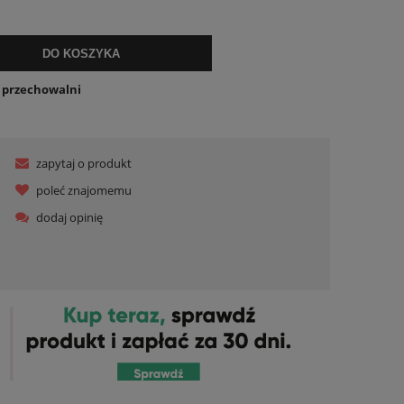
ualnych kosztów
DO KOSZYKA
o przechowalni
zapytaj o produkt
poleć znajomemu
dodaj opinię