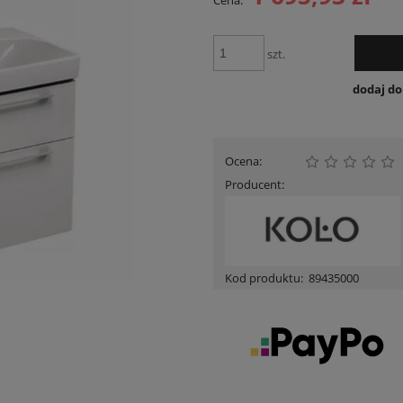
Cena:
Cena nie zawiera ewent
płatności
szt.
dodaj d
Ocena:
Producent:
Kod produktu:
89435000