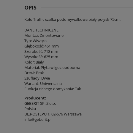
OPIS
Koło Traffic szafka podumywalkowa biały połysk 75cm.
DANE TECHNICZNE
Montaż: Zmontowane
Typ: Wisząca
Głębokość: 461 mm
Szerokość: 718 mm
Wysokość: 625 mm
Kolor: Biały
Materiał: Płyta wilgocioodporna
Drzwi: Brak
Szuflady: Dwie
Wariant: Uniwersalna
Funkcja cichego domykania: Tak
Producent:
GEBERIT SP. Z o.o.
Polska
UL.POSTĘPU 1, 02-676 Warszawa
info@geberit.pl