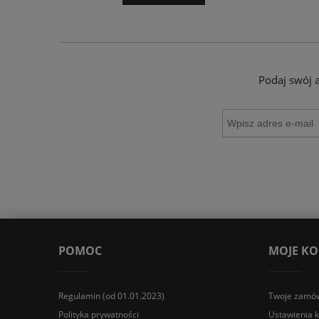
Podaj swój 
POMOC
MOJE K
Regulamin (od 01.01.2023)
Twoje zamów
Polityka prywatności
Ustawienia 