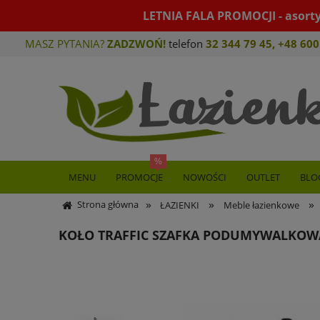
LETNIA FALA PROMOCJI - asort
MASZ PYTANIA?
ZADZWOŃ!
telefon
32 344 79 45
,
+48 600
MENU
PROMOCJE
NOWOŚCI
OUTLET
BLO
»
»
»
Strona główna
ŁAZIENKI
Meble łazienkowe
KOŁO TRAFFIC SZAFKA PODUMYWALKOWA