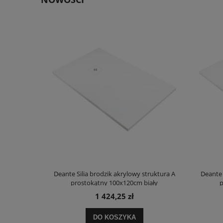
truktura A
Deante Silia brodzik akrylowy struktura A
Deante 
ały
prostokątny 100x120cm biały
p
1 424,25 zł
DO KOSZYKA