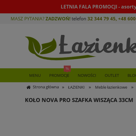
LETNIA FALA PROMOCJI - asort
MASZ PYTANIA?
ZADZWOŃ!
telefon
32 344 79 45
,
+48 600
MENU
PROMOCJE
NOWOŚCI
OUTLET
BLO
»
»
»
Strona główna
ŁAZIENKI
Meble łazienkowe
KOŁO NOVA PRO SZAFKA WISZĄCA 33CM