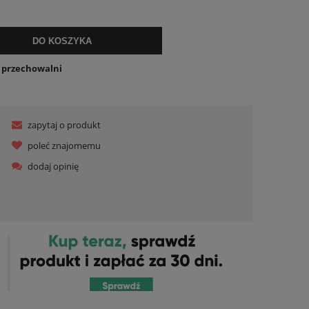
ualnych kosztów
DO KOSZYKA
o przechowalni
zapytaj o produkt
poleć znajomemu
dodaj opinię