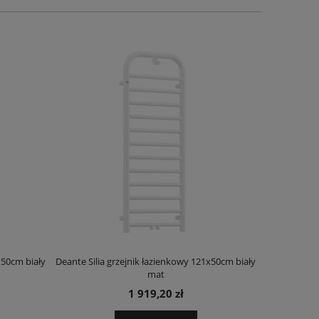
x50cm biały
Deante Silia grzejnik łazienkowy 121x50cm biały
Deante Ora
mat
1 919,20 zł