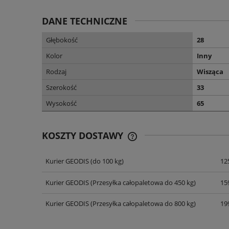
DANE TECHNICZNE
Głębokość
28
Kolor
Inny
Rodzaj
Wisząca
Szerokość
33
Wysokość
65
KOSZTY DOSTAWY
Kurier GEODIS
(do 100 kg)
125
CENA NIE ZAWIERA EWENT
KOSZTÓW PŁATNOŚCI
Kurier GEODIS
(Przesyłka całopaletowa do 450 kg)
159
Kurier GEODIS
(Przesyłka całopaletowa do 800 kg)
199