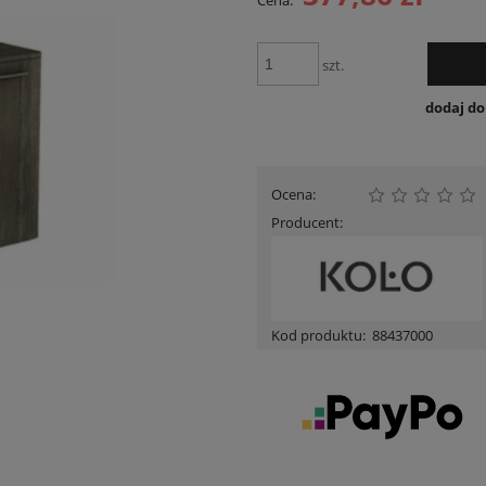
Cena:
Cena nie zawiera ewent
płatności
szt.
dodaj d
Ocena:
Producent:
Kod produktu:
88437000