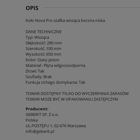
OPIS
Koło Nova Pro szafka wisząca boczna niska
DANE TECHNICZNE
Typ: Wisząca
Głębokość: 280 mm
Szerokość: 330 mm
Wysokość: 650 mm
Kolor: Szary jesion
Materiał : Płyta wilgocioodporna
Drzwi: Tak
Szuflady: Brak
Funkcja cichego domykania: Tak
TOWAR DOSTĘPNY TYLKO DO WYCZERPANIA ZAPASÓW
TOWAR MOŻE BYĆ W OPAKOWANIU ZASTĘPCZYM
Producent:
GEBERIT SP. Z o.o.
Polska
UL.POSTĘPU 1, 02-676 Warszawa
info@geberit.pl