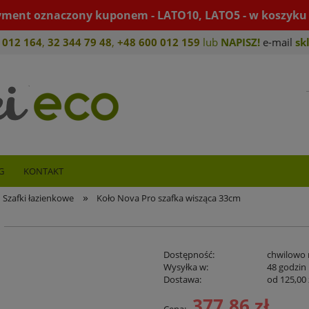
yment oznaczony kuponem - LATO10, LATO5 - w koszyku 
 012 164
,
32 344 79 4
8
,
+4
8 600 012 159
lub
NAPISZ!
e-mail
sk
G
KONTAKT
»
Szafki łazienkowe
Koło Nova Pro szafka wisząca 33cm
Dostępność:
chwilowo 
Wysyłka w:
48 godzin
Dostawa:
od 125,00 
377,86 zł