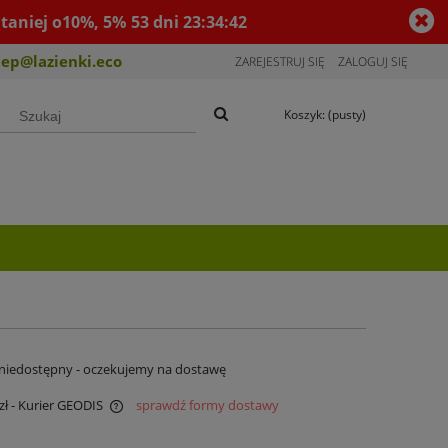
taniej o10%, 5%
53
dni
23
:
34
:
42
lep@lazienki.eco
ZAREJESTRUJ SIĘ
ZALOGUJ SIĘ
Koszyk:
(pusty)
niedostępny - oczekujemy na dostawę
zł
- Kurier GEODIS
sprawdź formy dostawy