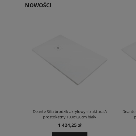
NOWOŚCI
truktura A
Deante Silia brodzik akrylowy struktura A
Deante 
ały
prostokątny 100x120cm biały
p
1 424,25 zł