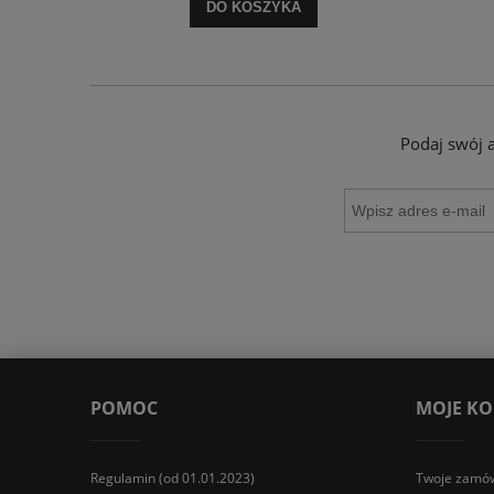
DO KOSZYKA
Podaj swój 
POMOC
MOJE K
Regulamin (od 01.01.2023)
Twoje zamów