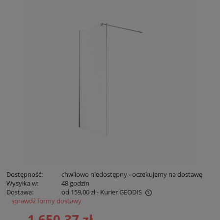
Dostępność:
chwilowo niedostępny - oczekujemy na dostawę
Wysyłka w:
48 godzin
Dostawa:
od 159,00 zł
- Kurier GEODIS
sprawdź formy dostawy
Cena nie zawiera ewentualnych kosztów płatności
1 650,37 zł