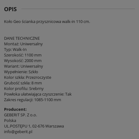
OPIS
Koło Geo ścianka przysznicowa walk-in 110 cm.
DANE TECHNICZNE
Montaż: Uniwersalny
Typ: Walk-In
Szerokość: 1100 mm
Wysokość: 2000 mm
Wariant: Uniwersalny
Wypełnienie: Szkło
Kolor szkła: Przezroczyste
Grubość szkła: 8 mm
Kolor profilu: Srebrny
Powłoka ułatwiająca czyszczenie: Tak
Zakres regulacji: 1085-1100 mm
Producent:
GEBERIT SP. Z o.o.
Polska
UL.POSTĘPU 1, 02-676 Warszawa
info@geberit.pl