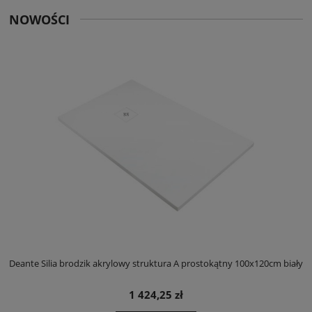
NOWOŚCI
ły
Deante Silia brodzik akrylowy struktura A prostokątny 100x120cm biały
D
1 424,25 zł