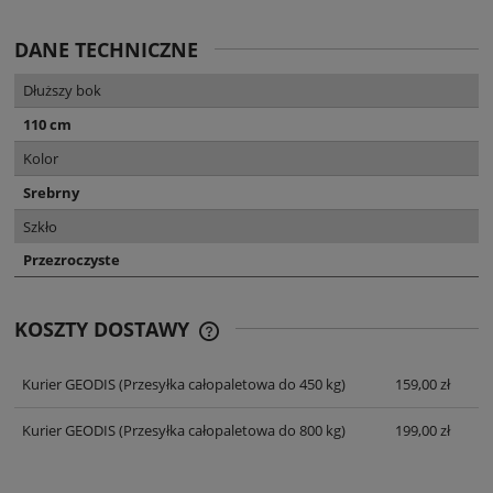
DANE TECHNICZNE
Dłuższy bok
110 cm
Kolor
Srebrny
Szkło
Przezroczyste
KOSZTY DOSTAWY
CENA NIE ZAWIERA EWENTUALNYCH
KOSZTÓW PŁATNOŚCI
Kurier GEODIS
(Przesyłka całopaletowa do 450 kg)
159,00 zł
Kurier GEODIS
(Przesyłka całopaletowa do 800 kg)
199,00 zł