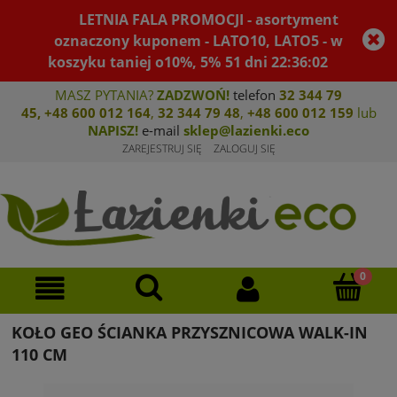
LETNIA FALA PROMOCJI - asortyment
oznaczony kuponem - LATO10, LATO5 - w
koszyku taniej o10%, 5%
51
dni
22
:
36
:
02
MASZ PYTANIA?
ZADZWOŃ!
telefon
32 344 79
45
,
+48 600 012 164
,
32 344 79 4
8
,
+4
8 600 012 159
lub
NAPISZ!
e-mail
sklep@lazienki.eco
ZAREJESTRUJ SIĘ
ZALOGUJ SIĘ
KOŁO GEO ŚCIANKA PRZYSZNICOWA WALK-IN
110 CM